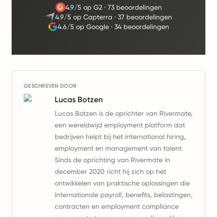
4.9/5 op G2
·
73 beoordelingen
4.9/5 op Capterra
·
37 beoordelingen
4.6/5 op Google
·
34 beoordelingen
GESCHREVEN DOOR
Lucas Botzen
Lucas Botzen is de oprichter van Rivermate,
een wereldwijd employment platform dat
bedrijven helpt bij het international hiring,
employment en management van talent.
Sinds de oprichting van Rivermate in
december 2020 richt hij zich op het
ontwikkelen van praktische oplossingen die
internationale payroll, benefits, belastingen,
contracten en employment compliance