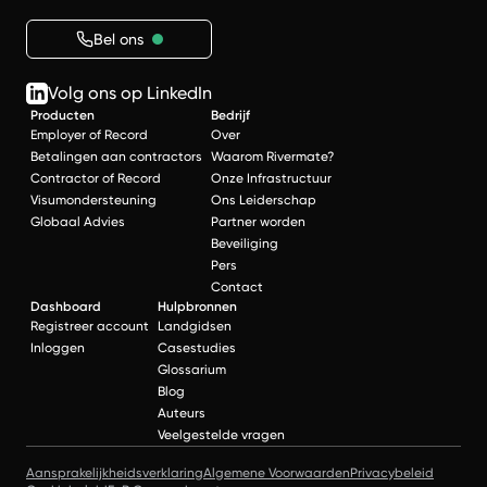
Bel ons
Volg ons op LinkedIn
Producten
Bedrijf
Employer of Record
Over
Betalingen aan contractors
Waarom Rivermate?
Contractor of Record
Onze Infrastructuur
Visumondersteuning
Ons Leiderschap
Globaal Advies
Partner worden
Beveiliging
Pers
Contact
Dashboard
Hulpbronnen
Registreer account
Landgidsen
Inloggen
Casestudies
Glossarium
Blog
Auteurs
Veelgestelde vragen
Aansprakelijkheidsverklaring
Algemene Voorwaarden
Privacybeleid