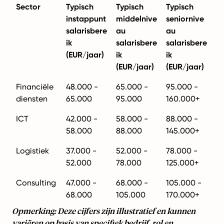
Sector
Typisch
Typisch
Typisch
instappunt
middelnive
seniornive
salarisbere
au
au
ik
salarisbere
salarisbere
(EUR/jaar)
ik
ik
(EUR/jaar)
(EUR/jaar)
Financiële
48.000 -
65.000 -
95.000 -
diensten
65.000
95.000
160.000+
ICT
42.000 -
58.000 -
88.000 -
58.000
88.000
145.000+
Logistiek
37.000 -
52.000 -
78.000 -
52.000
78.000
125.000+
Consulting
47.000 -
68.000 -
105.000 -
68.000
105.000
170.000+
Opmerking: Deze cijfers zijn illustratief en kunnen
variëren op basis van specifiek bedrijf, rol en