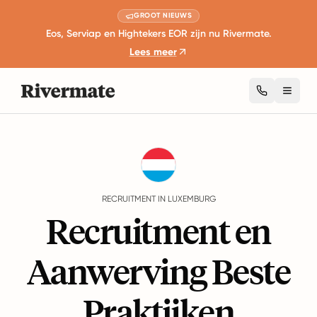
GROOT NIEUWS
Eos, Serviap en Hightekers EOR zijn nu Rivermate.
Lees meer
Toggl
Guides
Luxemburg
Recruitment
RECRUITMENT IN LUXEMBURG
Recruitment en
Aanwerving Beste
Praktijken