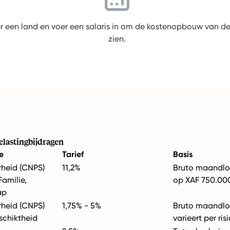
r een land en voer een salaris in om de kostenopbouw van de
zien.
lastingbijdragen
e
Tarief
Basis
rheid (CNPS)
11,2%
Bruto maandlo
Familie,
op XAF 750.00
ap
rheid (CNPS)
1,75% - 5%
Bruto maandloo
schiktheid
varieert per ri