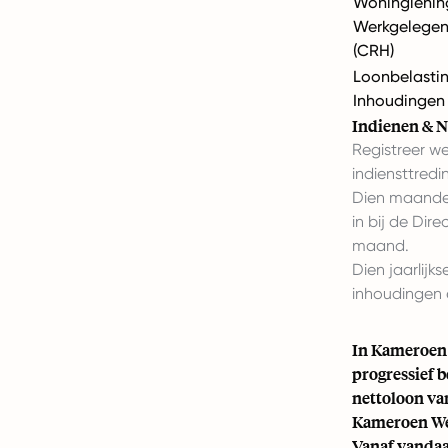
Woninglenin
Werkgelegen
(CRH)
Loonbelastin
Inhoudingen
Indienen & N
Registreer w
indiensttredi
Dien maandeli
in bij de Di
maand.
Dien jaarlijk
inhoudingen 
In Kameroen 
progressief b
nettoloon va
Kameroen We
Vanaf vandaag