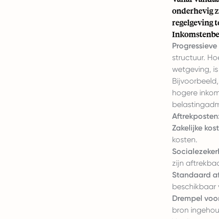
onderhevig z
regelgeving t
Inkomstenbel
Progressieve 
structuur. Ho
wetgeving, i
Bijvoorbeeld,
hogere inkom
belastingadmi
Aftrekposten
Zakelijke kos
kosten.
Socialezeker
zijn aftrekbaa
Standaard af
beschikbaar v
Drempel voor
bron ingehou