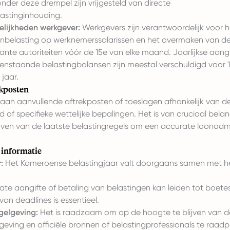
nder deze drempel zijn vrijgesteld van directe
astinginhouding.
lijkheden werkgever:
Werkgevers zijn verantwoordelijk voor 
nbelasting op werknemerssalarissen en het overmaken van de
ante autoriteiten vóór de 15e van elke maand. Jaarlijkse aang
enstaande belastingbalansen zijn meestal verschuldigd voor 
jaar.
kposten
taan aanvullende aftrekposten of toeslagen afhankelijk van d
 of specifieke wettelijke bepalingen. Het is van cruciaal bel
jven van de laatste belastingregels om een accurate loonadmi
 informatie
:
Het Kameroense belastingjaar valt doorgaans samen met h
ate aangifte of betaling van belastingen kan leiden tot boetes
van deadlines is essentieel.
egelgeving:
Het is raadzaam om op de hoogte te blijven van d
eving en officiële bronnen of belastingprofessionals te raad