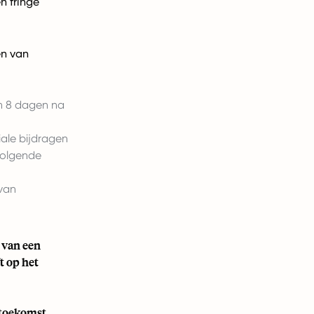
en fringe
en van
en 8 dagen na
iale bijdragen
volgende
 van
 van een
t op het
e toekomst