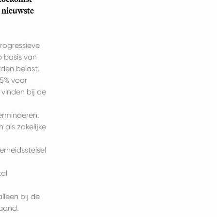
e nieuwste
rogressieve
p basis van
rden belast.
,5% voor
vinden bij de
erminderen:
als zakelijke
rheidsstelsel
tal
leen bij de
maand.