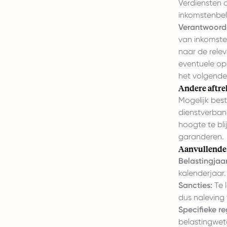
Verdiensten o
inkomstenbel
Verantwoorde
van inkomste
naar de relev
eventuele op
het volgende 
Andere aftre
Mogelijk bes
dienstverband
hoogte te bli
garanderen.
Aanvullende
Belastingjaar
kalenderjaar.
Sancties:
Te l
dus naleving 
Specifieke r
belastingwetg