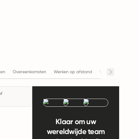
ten
Overeenkomsten
Werken op afstand
Werkuren
Salari
of
Klaar om uw
wereldwijde team