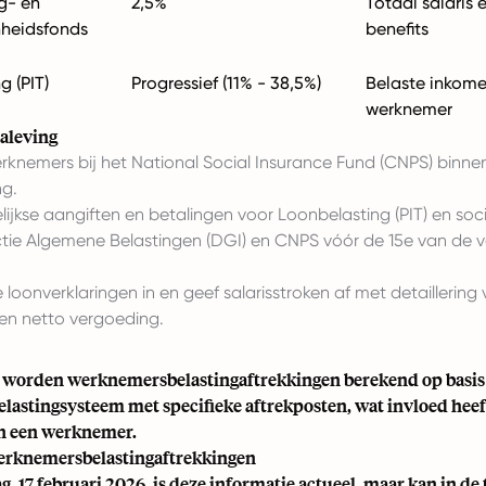
g- en
2,5%
Totaal salaris 
heidsfonds
benefits
g (PIT)
Progressief (11% - 38,5%)
Belaste inkom
werknemer
aleving
erknemers bij het National Social Insurance Fund (CNPS) binn
ng.
jkse aangiften en betalingen voor Loonbelasting (PIT) en soc
rectie Algemene Belastingen (DGI) en CNPS vóór de 15e van de 
se loonverklaringen in en geef salarisstroken af met detaillering
en netto vergoeding.
worden werknemersbelastingaftrekkingen berekend op basis
elastingsysteem met specifieke aftrekposten, wat invloed heef
n een werknemer.
rknemersbelastingaftrekkingen
, 17 februari 2026, is deze informatie actueel, maar kan in d