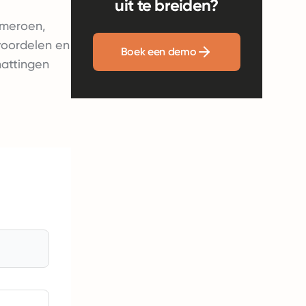
uit te breiden?
ameroen,
voordelen en
Boek een demo
hattingen