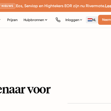
Eos, Serviap en Hightekers EOR zijn nu Rivermate.
Le
 NIEUWS
Neem 
Prijzen
Hulpbronnen
Inloggen
NL
enaar voor