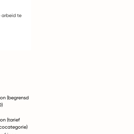
 arbeid te
on (begrensd
0)
n (tarief
sicocategorie)