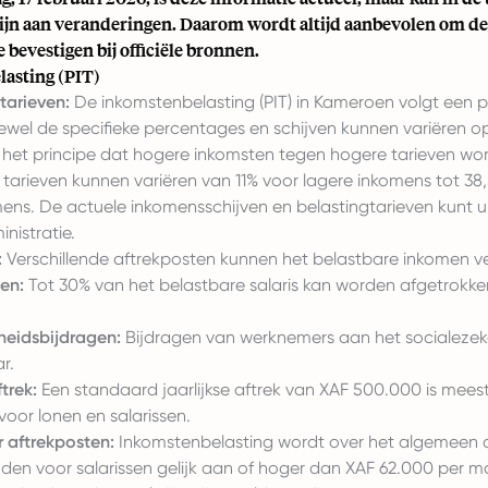
ijn aan veranderingen. Daarom wordt altijd aanbevolen om d
e bevestigen bij officiële bronnen.
asting (PIT)
tarieven:
De inkomstenbelasting (PIT) in Kameroen volgt een p
ewel de specifieke percentages en schijven kunnen variëren o
s het principe dat hogere inkomsten tegen hogere tarieven wo
 tarieven kunnen variëren van 11% voor lagere inkomens tot 38
ens. De actuele inkomensschijven en belastingtarieven kunt u 
nistratie.
:
Verschillende aftrekposten kunnen het belastbare inkomen v
ten:
Tot 30% van het belastbare salaris kan worden afgetrokken 
heidsbijdragen:
Bijdragen van werknemers aan het socialezeke
r.
trek:
Een standaard jaarlijkse aftrek van XAF 500.000 is mees
oor lonen en salarissen.
 aftrekposten:
Inkomstenbelasting wordt over het algemeen al
den voor salarissen gelijk aan of hoger dan XAF 62.000 per 