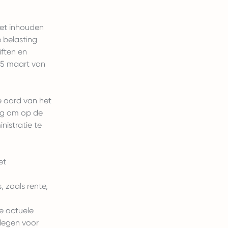
het inhouden
 belasting
iften en
15 maart van
e aard van het
ang om op de
nistratie te
et
, zoals rente,
e actuele
plegen voor