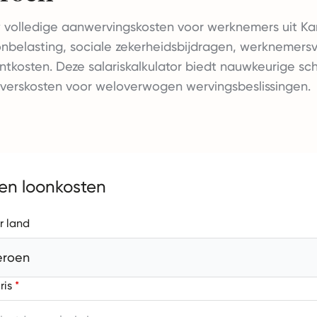
 volledige aanwervingskosten voor werknemers uit K
oonbelasting, sociale zekerheidsbijdragen, werknemers
kosten. Deze salariskalkulator biedt nauwkeurige sc
verskosten voor weloverwogen wervingsbeslissingen.
en loonkosten
r land
roen
ris
*