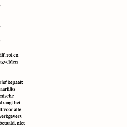
+
+
+
jf, rol en
aagvelden
ief bepaalt
aarlijks
omische
draagt het
t voor alle
 Werkgevers
etaald, niet