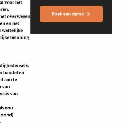
al voor het
oren.
Boek een demo
 het overwegen
en en het
 wettelijke
lijke beloning
rdighedensets.
en handel en
t aan te
n van
asis van
niveau
aand)
+