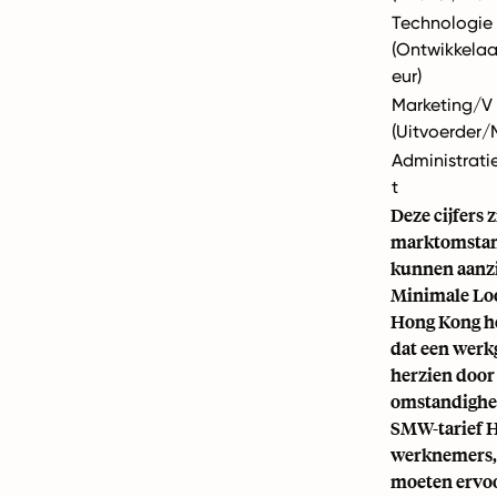
Technologie
(Ontwikkelaa
eur)
Marketing/V 
(Uitvoerder
Administrat
t
Deze cijfers z
marktomstand
kunnen aanzie
Minimale Loo
Hong Kong he
dat een werk
herzien doo
omstandighed
SMW-tarief HK
werknemers, 
moeten ervoo