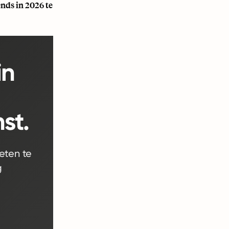
nds in 2026 te
in
st.
eten te
g