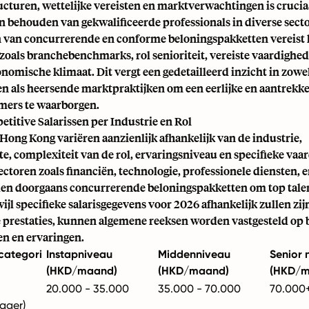
cturen, wettelijke vereisten en marktverwachtingen is crucia
n behouden van gekwalificeerde professionals in diverse sect
n van concurrerende en conforme beloningspakketten vereist
zoals branchebenchmarks, rol senioriteit, vereiste vaardighed
omische klimaat. Dit vergt een gedetailleerd inzicht in zowel
en als heersende marktpraktijken om een eerlijke en aantrekke
ers te waarborgen.
titive Salarissen per Industrie en Rol
 Hong Kong variëren aanzienlijk afhankelijk van de industrie,
te, complexiteit van de rol, ervaringsniveau en specifieke vaa
ectoren zoals financiën, technologie, professionele diensten, 
eden doorgaans concurrerende beloningspakketten om top talen
ijl specifieke salarisgegevens voor 2026 afhankelijk zullen zij
prestaties, kunnen algemene reeksen worden vastgesteld op b
en en ervaringen.
lcategori
Instapniveau
Middenniveau
Senior 
(HKD/maand)
(HKD/maand)
(HKD/m
20.000 - 35.000
35.000 - 70.000
70.000
ager)