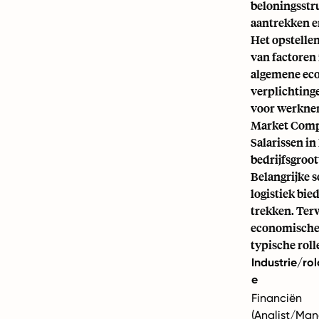
beloningsstru
aantrekken e
Het opstelle
van factoren 
algemene econ
verplichting
voor werknem
Market Compe
Salarissen in
bedrijfsgroot
Belangrijke s
logistiek bi
trekken. Terw
economische 
typische roll
Industrie/ro
e
Financiën
(Analist/Man