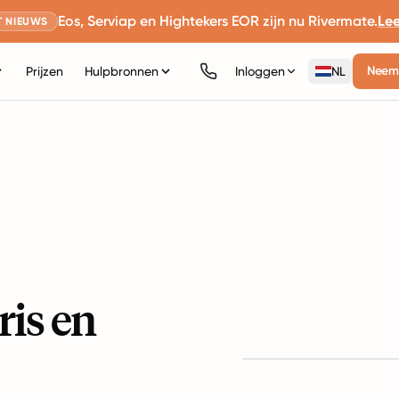
Eos, Serviap en Hightekers EOR zijn nu Rivermate.
Le
 NIEUWS
Neem 
Prijzen
Hulpbronnen
Inloggen
NL
ris en