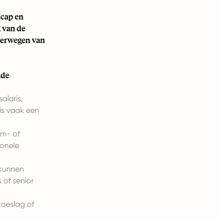
icap en
 van de
verwegen van
nde
alaris,
is vaak een
am- of
ionele
 kunnen
 of senior
oeslag of