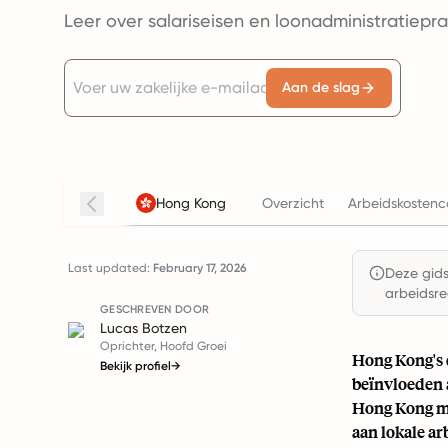
Leer over salariseisen en loonadministratiepr
Aan de slag
Hong Kong
Overzicht
Arbeidskostenc
Last updated:
February 17, 2026
Deze gids 
arbeidsre
GESCHREVEN DOOR
Lucas Botzen
Oprichter, Hoofd Groei
Hong Kong's 
Bekijk profiel
→
beïnvloeden a
Hong Kong mo
aan lokale a