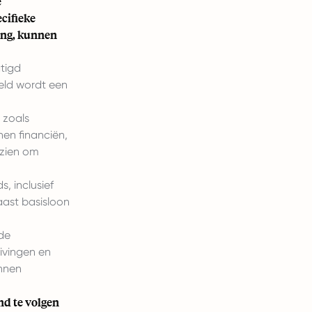
e
cifieke
ing, kunnen
tigd
eld wordt een
 zoals
nen financiën,
 zien om
, inclusief
aast basisloon
 de
ivingen en
unnen
d te volgen