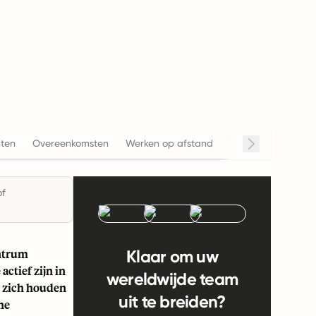
Salar
ten
Overeenkomsten
Werken op afstand
Werkuren
of
entrum
Klaar om uw
ctief zijn in
wereldwijde team
j zich houden
uit te breiden?
he