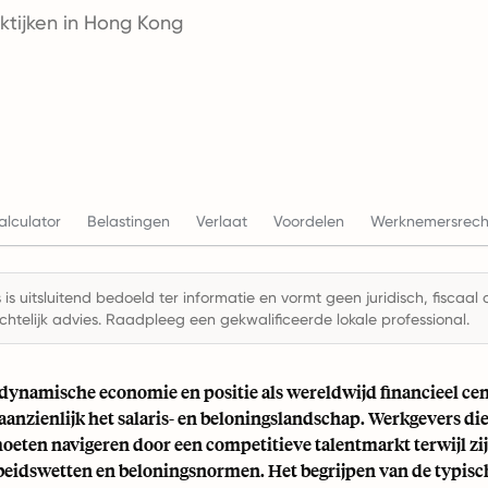
aktijken in Hong Kong
alculator
Belastingen
Verlaat
Voordelen
Werknemersrech
is uitsluitend bedoeld ter informatie en vormt geen juridisch, fiscaal 
chtelijk advies. Raadpleeg een gekwalificeerde lokale professional.
dynamische economie en positie als wereldwijd financieel c
anzienlijk het salaris- en beloningslandschap. Werkgevers die a
eten navigeren door een competitieve talentmarkt terwijl zi
rbeidswetten en beloningsnormen. Het begrijpen van de typisc