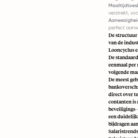
Maaltijdtoes
verstrekt, vo
Aanwezighei
perfect aanwe
De structuur 
van de indust
Looncyclus 
De standaard
eenmaal per 
volgende maa
De meest gebr
bankoverschr
direct over 
contanten is
beveiligings
een duidelijk
bijdragen aa
Salaristrend