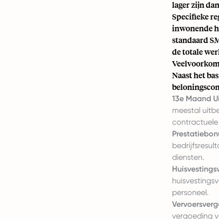
lager zijn d
Specifieke r
inwonende hu
standaard SM
de totale we
Veelvoorkom
Naast het ba
beloningscom
13e Maand Ui
meestal uitbe
contractuele
Prestatiebon
bedrijfsresul
diensten.
Huisvestings
huisvestingsv
personeel.
Vervoersverg
vergoeding v