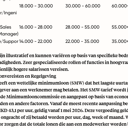
18.000 - 30.000
30.000 - 60.000
60.000
r/Ingeni
Sales
16.000 - 28.000
28.000 - 55.000
55.000
/Manager)
ie/Suppor
14.000 - 22.000
22.000 - 35.000
35.000
ijn illustratief en kunnen variëren op basis van specifieke bedri
igheden. Zeer gespecialiseerde rollen of functies in hoogvr
nlijk hogere salarissen vereisen.
nvereisten en Regelgeving
eft een wettelijke minimumloon (SMW) dat het laagste uurtar
gever aan een werknemer mag betalen. Het SMW-tarief wordt j
r de Minimumlooncommissie en aangepast op basis van econ
en en andere factoren. Vanaf de meest recente aanpassing be
D 43,1 per uur, geldig vanaf 1 mei 2026. Deze vergoeding geld
ongeacht of zij betaald worden per uur, dag, week of maand.
r zorgen dat de totale lonen die aan een medewerker worden b