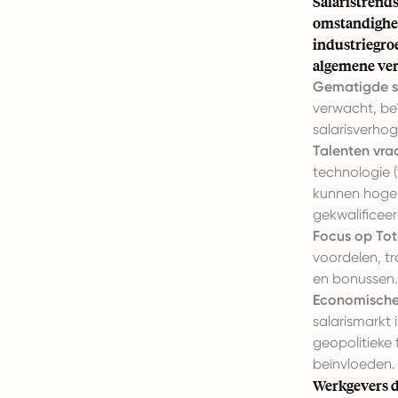
Salaristrend
omstandighed
industriegro
algemene ver
Gematigde sa
verwacht, be
salarisverho
Talenten vra
technologie (
kunnen hoger
gekwalificeer
Focus op Tot
voordelen, tr
en bonussen.
Economische
salarismarkt
geopolitieke 
beïnvloeden.
Werkgevers d