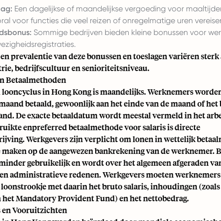
lag:
Een dagelijkse of maandelijkse vergoeding voor maaltijd
oral voor functies die veel reizen of onregelmatige uren vereise
dsbonus:
Sommige bedrijven bieden kleine bonussen voor we
zigheidsregistraties.
en prevalentie van deze bonussen en toeslagen variëren sterk 
rie, bedrijfscultuur en senioriteitsniveau.
en Betaalmethoden
 looncyclus in Hong Kong is maandelijks. Werknemers worde
maand betaald, gewoonlijk aan het einde van de maand of het 
nd. De exacte betaaldatum wordt meestal vermeld in het arbe
uikte enpreferred betaalmethode voor salaris is directe
ijving. Werkgevers zijn verplicht om lonen in wettelijk beta
te maken op de aangewezen bankrekening van de werknemer. B
 minder gebruikelijk en wordt over het algemeen afgeraden v
- en administratieve redenen. Werkgevers moeten werknemers
 loonstrookje met daarin het bruto salaris, inhoudingen (zoals
n het Mandatory Provident Fund) en het nettobedrag.
s en Vooruitzichten