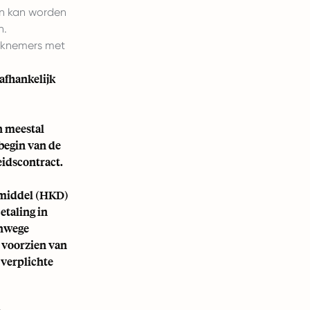
en kan worden
n.
rknemers met
afhankelijk
n meestal
begin van de
idscontract.
almiddel (HKD)
etaling in
anwege
 voorzien van
 verplichte