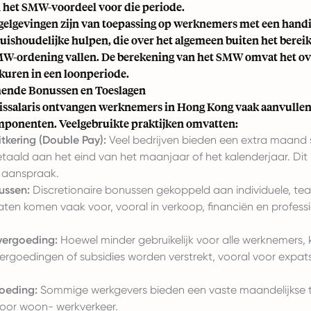
an het SMW-voordeel voor die periode.
egelgevingen zijn van toepassing op werknemers met een hand
ishoudelijke hulpen, die over het algemeen buiten het bereik
W-ordening vallen. De berekening van het SMW omvat het o
rkuren in een loonperiode.
ende Bonussen en Toeslagen
sissalaris ontvangen werknemers in Hong Kong vaak aanvulle
ponenten. Veelgebruikte praktijken omvatten:
tkering (Double Pay):
Veel bedrijven bieden een extra maand s
taald aan het eind van het maanjaar of het kalenderjaar. Dit 
 aanspraak.
ussen:
Discretionaire bonussen gekoppeld aan individuele, te
taten komen vaak voor, vooral in verkoop, financiën en profess
vergoeding:
Hoewel minder gebruikelijk voor alle werknemers,
ergoedingen of subsidies worden verstrekt, vooral voor expats
oeding:
Sommige werkgevers bieden een vaste maandelijkse t
oor woon- werkverkeer.