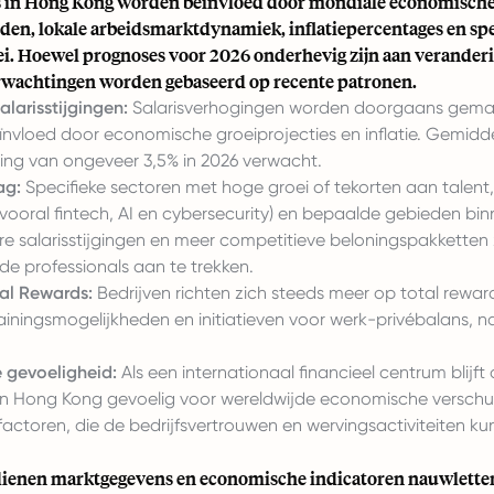
s in Hong Kong worden beïnvloed door mondiale economisch
en, lokale arbeidsmarktdynamiek, inflatiepercentages en spe
ei. Hoewel prognoses voor 2026 onderhevig zijn aan verander
wachtingen worden gebaseerd op recente patronen.
larisstijgingen:
Salarisverhogingen worden doorgaans gema
ïnvloed door economische groeiprojecties en inflatie. Gemidd
ging van ongeveer 3,5% in 2026 verwacht.
ag:
Specifieke sectoren met hoge groei of tekorten aan talent,
vooral fintech, AI en cybersecurity) en bepaalde gebieden bin
e salarisstijgingen en meer competitieve beloningspakketten
de professionals aan te trekken.
al Rewards:
Bedrijven richten zich steeds meer op total rewards
ainingsmogelijkheden en initiatieven voor werk-privébalans, n
 gevoeligheid:
Als een internationaal financieel centrum blijft
 in Hong Kong gevoelig voor wereldwijde economische verschu
factoren, die de bedrijfsvertrouwen en wervingsactiviteiten k
ienen marktgegevens en economische indicatoren nauwletten