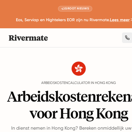
GROOT NIEUWS
Eos, Serviap en Hightekers EOR zijn nu Rivermate.
Lees meer
Guides
Hong Kong
Employment Cost Calculator
ARBEIDSKOSTENCALCULATOR IN HONG KONG
Arbeidskostenreken
voor Hong Kong
In dienst nemen in Hong Kong? Bereken onmiddellijk uw