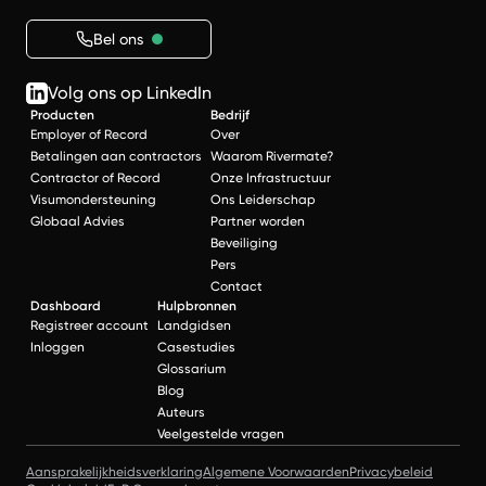
Bel ons
Volg ons op LinkedIn
Producten
Bedrijf
Employer of Record
Over
Betalingen aan contractors
Waarom Rivermate?
Contractor of Record
Onze Infrastructuur
Visumondersteuning
Ons Leiderschap
Globaal Advies
Partner worden
Beveiliging
Pers
Contact
Dashboard
Hulpbronnen
Registreer account
Landgidsen
Inloggen
Casestudies
Glossarium
Blog
Auteurs
Veelgestelde vragen
Aansprakelijkheidsverklaring
Algemene Voorwaarden
Privacybeleid