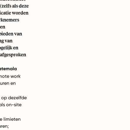
zelfs als deze
icatie worden
erknemers
 en
bieden van
ng van
gelijk en
e afgesproken
uatemala
mote work
 uren en
 op dezelfde
ls on-site
e limieten
uren;