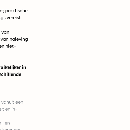
t; praktische
gs vereist
 van
 van naleving
en niet-
uikelijker in
rschillende
 vanuit een
it en in-
n- en
s kernuren.