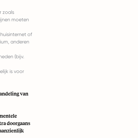
 zoals
lijnen moeten
huisinternet of
dium, anderen
eden (bijv.
ijk is voor
andeling van
amentele
tra doorgaans
aanzienlijk