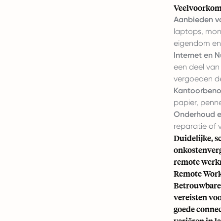
Veelvoorkom
Aanbieden v
laptops, mon
eigendom en 
Internet en 
een deel van
vergoeden de
Kantoorbeno
papier, penn
Onderhoud e
reparatie of 
Duidelijke, s
onkostenverg
remote werk
Remote Work 
Betrouwbare 
vereisten vo
goede connect
variëren in 