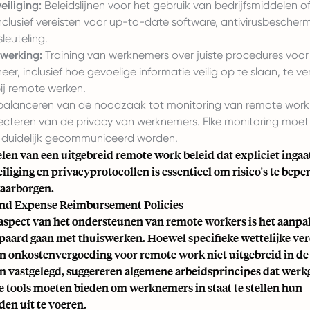
iliging:
Beleidslijnen voor het gebruik van bedrijfsmiddelen of
clusief vereisten voor up-to-date software, antivirusbescherm
leuteling.
werking:
Training van werknemers over juiste procedures voor
r, inclusief hoe gevoelige informatie veilig op te slaan, te v
ij remote werken.
alanceren van de noodzaak tot monitoring van remote work-
ecteren van de privacy van werknemers. Elke monitoring moet 
 duidelijk gecommuniceerd worden.
len van een uitgebreid remote work-beleid dat expliciet ingaa
liging en privacyprotocollen is essentieel om risico's te bepe
waarborgen.
nd Expense Reimbursement Policies
 aspect van het ondersteunen van remote workers is het aanp
epaard gaan met thuiswerken. Hoewel specifieke wettelijke ver
n onkostenvergoeding voor remote work niet uitgebreid in de
jn vastgelegd, suggereren algemene arbeidsprincipes dat werk
e tools moeten bieden om werknemers in staat te stellen hun
n uit te voeren.