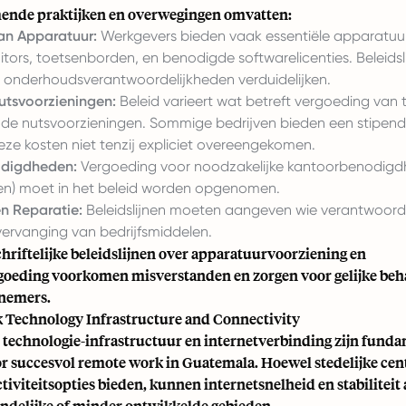
ende praktijken en overwegingen omvatten:
an Apparatuur:
Werkgevers bieden vaak essentiële apparatuur
itors, toetsenborden, en benodigde softwarelicenties. Beleids
onderhoudsverantwoordelijkheden verduidelijken.
Nutsvoorzieningen:
Beleid varieert wat betreft vergoeding van t
 de nutsvoorzieningen. Sommige bedrijven bieden een stipen
ze kosten niet tenzij expliciet overeengekomen.
digdheden:
Vergoeding voor noodzakelijke kantoorbenodigdh
en) moet in het beleid worden opgenomen.
n Reparatie:
Beleidslijnen moeten aangeven wie verantwoordel
vervanging van bedrijfsmiddelen.
chriftelijke beleidslijnen over apparatuurvoorziening en
oeding voorkomen misverstanden en zorgen voor gelijke beh
nemers.
Technology Infrastructure and Connectivity
technologie-infrastructuur en internetverbinding zijn fund
or succesvol remote work in Guatemala. Hoewel stedelijke cen
iviteitsopties bieden, kunnen internetsnelheid en stabiliteit 
landelijke of minder ontwikkelde gebieden.