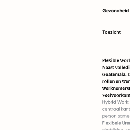
Gezondheid &
Toezicht
Flexible Wor
Naast volledi
Guatemala. De
rollen en wer
werknemerst
Veelvoorkome
Hybrid Work:
centraal kant
person same
Flexibele Uren
eindtijden, z