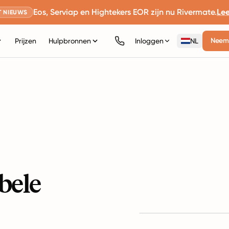
Eos, Serviap en Hightekers EOR zijn nu Rivermate.
Le
 NIEUWS
Neem 
Prijzen
Hulpbronnen
Inloggen
NL
bele