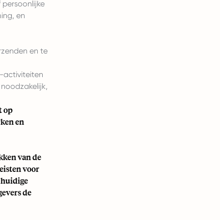
 persoonlijke
ing, en
erzenden en te
activiteiten
noodzakelijk,
t op
rken en
akken van de
eisten voor
 huidige
gevers de