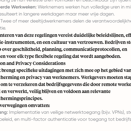
erde Werkweken:
Werknemers werken hun volledige uren in min
esulteert in langere werkdagen maar meer vrije dagen.
Twee of meer deeltijdwerknemers delen de verantwoordelijk
tie.
eren van deze regelingen vereist duidelijke beleidslijnen, ef
-instrumenten, en een cultuur van vertrouwen. Bedrijven st
op over geschiktheid, planning, communicatieprotocollen, en
en voor elk type flexibele regeling dat wordt aangeboden.
ion and Privacy Considerations
brengt specifieke uitdagingen met zich mee op het gebied va
cherming en privacy van werknemers. Werkgevers moeten st
m te verzekeren dat bedrijfsgegevens die door remote work
en verwerkt, veilig blijven en voldoen aan relevante
chermingsprincipes.
overwegingen omvatten:
ang:
Implementatie van veilige netwerktoegang (bijv. VPNs), st
leid, en multi-factor authenticatie voor toegang tot bedrij