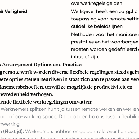
overwerkregels gelden.
 Veiligheid
Werkgever heeft een zorgplich
toepassing voor remote settin
duidelijke beleidslijnen.
Methoden voor het monitoren
prestaties en het waarborgen
moeten worden gedefinieerd 
intrusief zijn.
k Arrangement Options and Practices
g remote work worden diverse flexibele regelingen steeds gebr
ze opties stellen bedrijven in staat zich aan te passen aan ve
knemersbehoeften, terwijl ze mogelijk de productiviteit en
evredenheid verhogen.
nde flexibele werkregelingen omvatten:
Werknemers splitsen hun tijd tussen remote werken en werken
oor of co-working space. Dit biedt een balans tussen flexibilite
nwerking.
 (Flextijd):
Werknemers hebben enige controle over hun begi
olang ze hun vereiste uren volmaken en beschikbaar zijn tijden