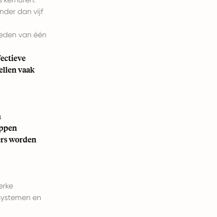
der dan vijf
heden van één
fectieve
ellen vaak
n
appen
ers worden
erke
fsystemen en