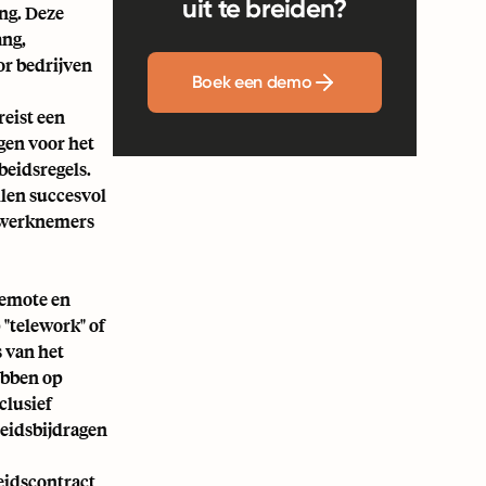
uit te breiden?
ing. Deze
ang,
or bedrijven
Boek een demo
reist een
gen voor het
beidsregels.
llen succesvol
n werknemers
remote en
 "telework" of
s van het
ebben op
clusief
heidsbijdragen
eidscontract