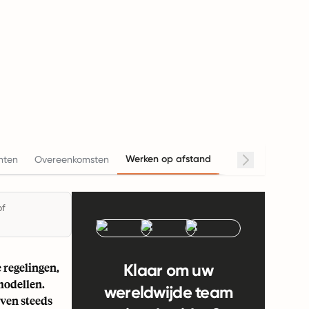
Werken op afstand
hten
Overeenkomsten
Werkuren
Salar
of
 regelingen,
Klaar om uw
modellen.
wereldwijde team
jven steeds