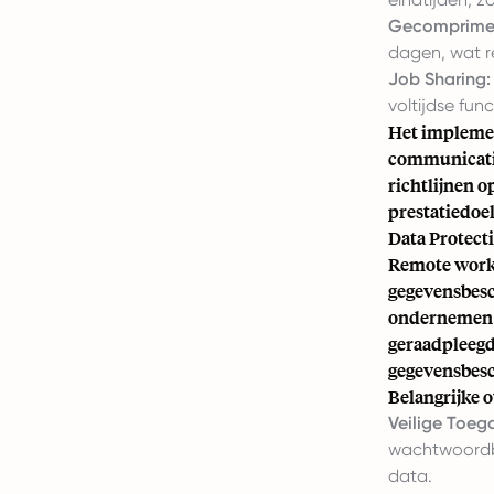
Gecomprime
dagen, wat r
Job Sharing:
voltijdse func
Het implement
communicatie
richtlijnen 
prestatiedoel
Data Protect
Remote work 
gegevensbes
ondernemen o
geraadpleegd 
gegevensbes
Belangrijke 
Veilige Toeg
wachtwoordbe
data.