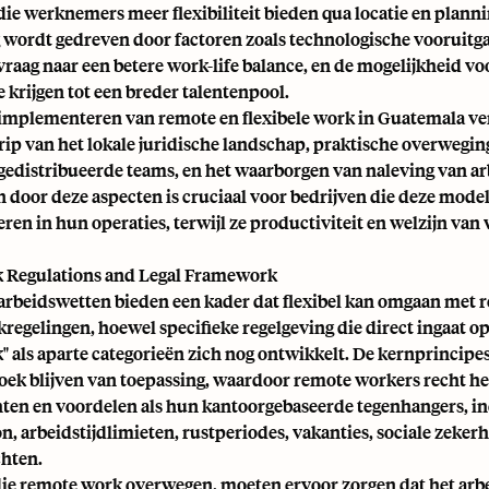
die werknemers meer flexibiliteit bieden qua locatie en plann
 wordt gedreven door factoren zoals technologische vooruitg
aag naar een betere work-life balance, en de mogelijkheid vo
 krijgen tot een breder talentenpool.
f implementeren van remote en flexibele work in Guatemala ve
rip van het lokale juridische landschap, praktische overwegin
gedistribueerde teams, en het waarborgen van naleving van ar
 door deze aspecten is cruciaal voor bedrijven die deze mode
eren in hun operaties, terwijl ze productiviteit en welzijn va
 Regulations and Legal Framework
arbeidswetten bieden een kader dat flexibel kan omgaan met 
kregelingen, hoewel specifieke regelgeving die direct ingaat op
 als aparte categorieën zich nog ontwikkelt. De kernprincipe
ek blijven van toepassing, waardoor remote workers recht h
hten en voordelen als hun kantoorgebaseerde tegenhangers, in
 arbeidstijdlimieten, rustperiodes, vakanties, sociale zeker
chten.
ie remote work overwegen, moeten ervoor zorgen dat het arb