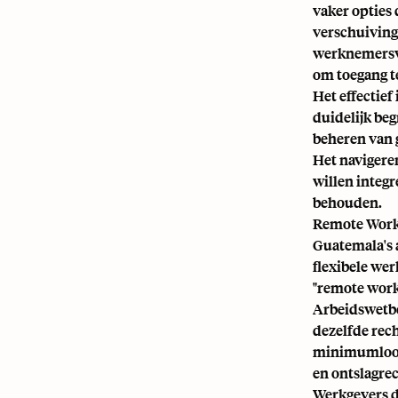
vaker opties 
verschuiving
werknemersvr
om toegang te
Het effectie
duidelijk beg
beheren van 
Het navigeren
willen integr
behouden.
Remote Work
Guatemala's 
flexibele wer
"remote work"
Arbeidswetbo
dezelfde rec
minimumloon,
en ontslagre
Werkgevers d