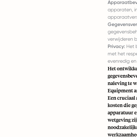
Apparaatbeve
apparaten, in
apparaatvers
Gegevensver
gegevensbehee
verwijderen b
Privacy:
Het b
met het resp
evenredig en
Het ontwikke
gegevensbevei
naleving te 
Equipment a
Een cruciaal
kosten die g
apparatuur e
wetgeving zi
noodzakelijk
werkzaamhede