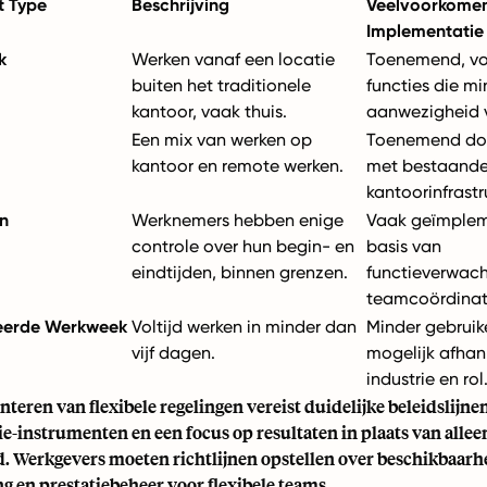
 Type
Beschrijving
Veelvoorkome
Implementatie
k
Werken vanaf een locatie
Toenemend, vo
buiten het traditionele
functies die mi
kantoor, vaak thuis.
aanwezigheid v
Een mix van werken op
Toenemend doo
kantoor en remote werken.
met bestaand
kantoorinfrastr
en
Werknemers hebben enige
Vaak geïmplem
controle over hun begin- en
basis van
eindtijden, binnen grenzen.
functieverwach
teamcoördinat
erde Werkweek
Voltijd werken in minder dan
Minder gebruike
vijf dagen.
mogelijk afhank
industrie en rol
eren van flexibele regelingen vereist duidelijke beleidslijnen
-instrumenten en een focus op resultaten in plaats van allee
. Werkgevers moeten richtlijnen opstellen over beschikbaarh
 en prestatiebeheer voor flexibele teams.