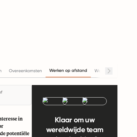
Werken op afstand
n
Overeenkomsten
Werkuren
Salaris
of
teresse in
Klaar om uw
or
wereldwijde team
de potentiële