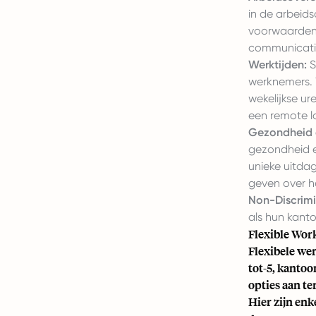
in de arbeid
voorwaarden e
communicatie
Werktijden:
S
werknemers. 
wekelijkse u
een remote l
Gezondheid e
gezondheid e
unieke uitda
geven over h
Non-Discrimi
als hun kant
Flexible Wor
Flexibele we
tot-5, kantoo
opties aan te
Hier zijn enk