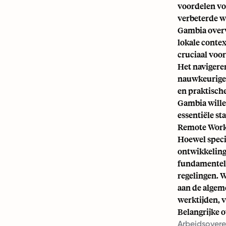
voordelen vo
verbeterde wo
Gambia overw
lokale contex
cruciaal voo
Het navigeren
nauwkeurige 
en praktisch
Gambia willen
essentiële s
Remote Work
Hoewel specif
ontwikkeling 
fundamentele 
regelingen. 
aan de algem
werktijden, v
Belangrijke 
Arbeidsover