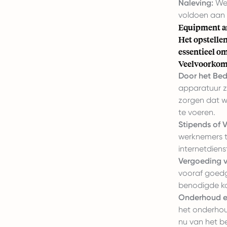
Naleving:
Wer
voldoen aan 
Equipment a
Het opstellen
essentieel o
Veelvoorkome
Door het Bed
apparatuur z
zorgen dat we
te voeren.
Stipends of 
werknemers t
internetdiens
Vergoeding v
vooraf goedg
benodigde k
Onderhoud e
het onderhou
nu van het be