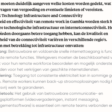
n moeten duidelijk aangeven welke kosten worden gedekt, wat 
ragen van vergoeding en eventuele limieten of vereisten.
Technology Infrastructure and Connectivity
eid en effectiviteit van remote work in Gambia worden sterk 
re technologische infrastructuur en internetconnectiviteit. 
bieden doorgaans betere toegang hebben, kan de kwaliteit en
id van de connectiviteit variëren in verschillende regio's.
 met betrekking tot infrastructuur omvatten:
ang:
Betrouwbare en voldoende snelle internettoegang is fu
te remote functies. Werkgevers moeten de beschikbaarheid 
it voor hun remote workforce beoordelen en mogelijk onderste
ieden voor het verkrijgen van geschikte internetdiensten.
ening:
Toegang tot consistente elektriciteit kan in sommige 
jn. Remote workers kunnen back-up stroomoplossingen nodi
svrij werk te garanderen.
etools:
Het gebruik van betrouwbare communicatie- en
splatformen (videovergaderingen, instant messaging,
ementsoftware) is essentieel om remote teams verbonden en