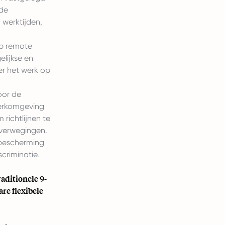
de
 werktijden,
op remote
lijkse en
er het werk op
oor de
werkomgeving
richtlijnen te
overwegingen.
 bescherming
criminatie.
aditionele 9-
re flexibele