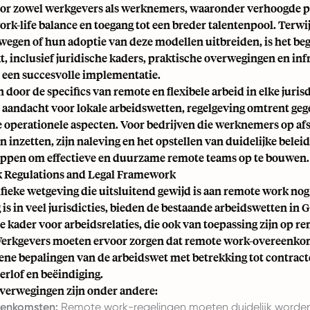
or zowel werkgevers als werknemers, waaronder verhoogde pr
rk-life balance en toegang tot een breder talentenpool. Terwij
egen of hun adoptie van deze modellen uitbreiden, is het beg
t, inclusief juridische kaders, praktische overwegingen en inf
r een succesvolle implementatie.
 door de specifics van remote en flexibele arbeid in elke jurisd
aandacht voor lokale arbeidswetten, regelgeving omtrent ge
e operationele aspecten. Voor bedrijven die werknemers op af
 inzetten, zijn naleving en het opstellen van duidelijke beleid
tappen om effectieve en duurzame remote teams op te bouwen.
 Regulations and Legal Framework
ieke wetgeving die uitsluitend gewijd is aan remote work nog
is in veel jurisdicties, bieden de bestaande arbeidswetten in 
kader voor arbeidsrelaties, die ook van toepassing zijn op r
Werkgevers moeten ervoor zorgen dat remote work-overeenk
ene bepalingen van de arbeidswet met betrekking tot contract
erlof en beëindiging.
overwegingen zijn onder andere:
eenkomsten:
Remote work-regelingen moeten duidelijk worde