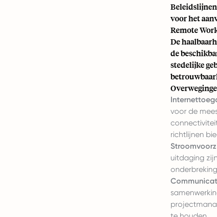
Beleidslijne
voor het aanv
Remote Work 
De haalbaarh
de beschikba
stedelijke ge
betrouwbaarhe
Overwegingen
Internettoeg
voor de mees
connectivite
richtlijnen b
Stroomvoorzi
uitdaging zi
onderbreking
Communicati
samenwerking
projectmanag
te houden.