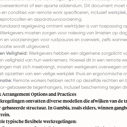
sovereenkomst of een aparte addendum. Dit document moet 
n condities van remote work specificeren, inclusief werkplek,
protocollen en apparatuurvoorziening.
tandaard regelgeving omtrent werktijden is van toepassing 
Werkgevers moeten zorgen voor naleving van limieten op dage
ren en voorzieningen voor rustpauzes en overwerk, zelfs wanne
ocatie wordt uitgevoerd.
n Veiligheid:
Werkgevers hebben een algemene zorgplicht v
n veiligheid van hun werknemers. Hoewel dit in een remote 
gingen met zich meebrengt, moeten werkgevers overwegen om 
et opzetten van een veilige werkplek thuis en ergonomische 
natie:
Remote workers hebben recht op dezelfde rechten en
oor-gebaseerde tegenhangers, inclusief bescherming tegen dis
k Arrangement Options and Practices
rkregelingen omvatten diverse modellen die afwijken van de tr
r-gebaseerde structuur. In Gambia, zoals elders, winnen gangba
rrein.
ele typische flexibele werkregelingen: