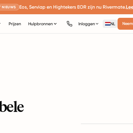
Eos, Serviap en Hightekers EOR zijn nu Rivermate.
Le
 NIEUWS
Neem 
Prijzen
Hulpbronnen
Inloggen
NL
bele