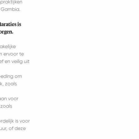
praktijken
n Gambia.
araties is
orgen.
kelijke
m ervoor te
 en veilig uit
oeding om
, zoals
aan voor
 zoals
elijk is voor
ur, of deze