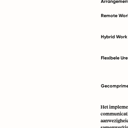
Arrangement
Remote Wor
Hybrid Work
Flexibele Ur
Gecomprime
Het implement
communicatie
aanwezigheid
samenwerking