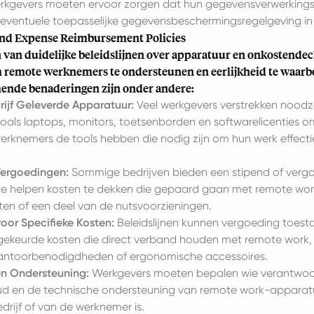
kgevers moeten ervoor zorgen dat hun gegevensverwerkings
eventuele toepasselijke gegevensbeschermingsregelgeving i
nd Expense Reimbursement Policies
 van duidelijke beleidslijnen over apparatuur en onkostendecl
m remote werknemers te ondersteunen en eerlijkheid te waarb
nde benaderingen zijn onder andere:
rijf Geleverde Apparatuur:
Veel werkgevers verstrekken noodza
oals laptops, monitors, toetsenborden en softwarelicenties o
rknemers de tools hebben die nodig zijn om hun werk effectief
Vergoedingen:
Sommige bedrijven bieden een stipend of verg
e helpen kosten te dekken die gepaard gaan met remote work
ten of een deel van de nutsvoorzieningen.
oor Specifieke Kosten:
Beleidslijnen kunnen vergoeding toest
ekeurde kosten die direct verband houden met remote work,
antoorbenodigdheden of ergonomische accessoires.
n Ondersteuning:
Werkgevers moeten bepalen wie verantwoord
d en de technische ondersteuning van remote work-apparatu
drijf of van de werknemer is.