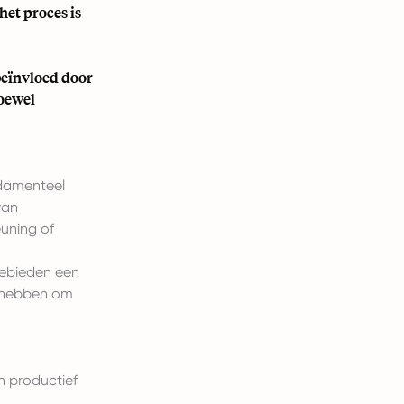
het proces is
beïnvloed door
Hoewel
ndamenteel
van
uning of
gebieden een
g hebben om
 productief