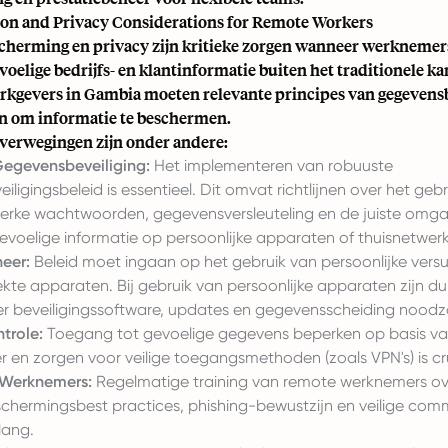
ion and Privacy Considerations for Remote Workers
herming en privacy zijn kritieke zorgen wanneer werknemer
oelige bedrijfs- en klantinformatie buiten het traditionele 
rkgevers in Gambia moeten relevante principes van gegeven
n om informatie te beschermen.
overwegingen zijn onder andere:
Gegevensbeveiliging:
Het implementeren van robuuste
ligingsbeleid is essentieel. Dit omvat richtlijnen over het gebr
terke wachtwoorden, gegevensversleuteling en de juiste omg
evoelige informatie op persoonlijke apparaten of thuisnetwer
eer:
Beleid moet ingaan op het gebruik van persoonlijke vers
rekte apparaten. Bij gebruik van persoonlijke apparaten zijn dui
ver beveiligingssoftware, updates en gegevensscheiding noodza
trole:
Toegang tot gevoelige gegevens beperken op basis van
 en zorgen voor veilige toegangsmethoden (zoals VPN's) is cr
 Werknemers:
Regelmatige training van remote werknemers ov
hermingsbest practices, phishing-bewustzijn en veilige comm
lang.