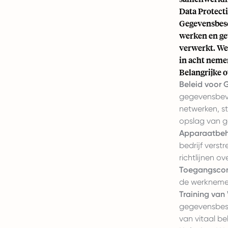
Data Protect
Gegevensbesc
werken en gev
verwerkt. We
in acht neme
Belangrijke 
Beleid voor 
gegevensbevei
netwerken, s
opslag van g
Apparaatbeh
bedrijf verst
richtlijnen o
Toegangscon
de werknemer
Training van
gegevensbesc
van vitaal be