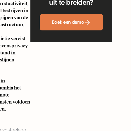
uit te breiden?
oductiviteit,
l bedrijven in
rijpen van de
Boek een demo
rastructuur,
ictie vereist
gevensprivacy
stand in
slijnen
 in
Gambia het
emote
omsten voldoen
en,
n vastgelegd