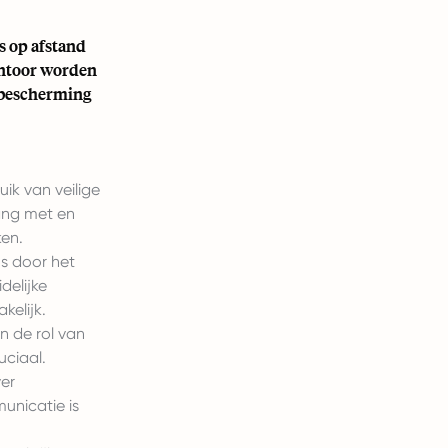
s op afstand
kantoor worden
sbescherming
uik van veilige
ang met en
ken.
us door het
delijke
kelijk.
 de rol van
uciaal.
er
unicatie is