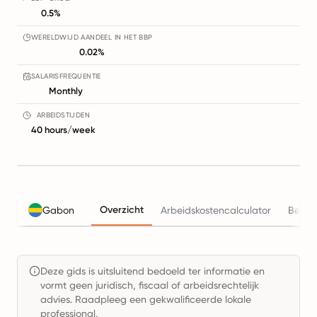
0.5%
WERELDWIJD AANDEEL IN HET BBP
0.02%
SALARISFREQUENTIE
Monthly
ARBEIDSTIJDEN
40 hours/week
Overzicht
Gabon
Arbeidskostencalculator
Belas
Deze gids is uitsluitend bedoeld ter informatie en
vormt geen juridisch, fiscaal of arbeidsrechtelijk
advies. Raadpleeg een gekwalificeerde lokale
professional.