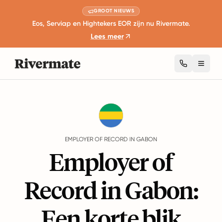
GROOT NIEUWS
Eos, Serviap en Hightekers EOR zijn nu Rivermate.
Lees meer
Toggl
Guides
Gabon
EMPLOYER OF RECORD IN GABON
Employer of
Record in Gabon:
Een korte blik