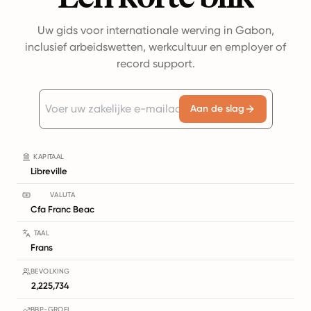
Uw gids voor internationale werving in Gabon,
inclusief arbeidswetten, werkcultuur en employer of
record support.
Aan de slag
KAPITAAL
Libreville
VALUTA
Cfa Franc Beac
TAAL
Frans
BEVOLKING
2,225,734
BBP-GROEI