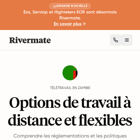
GRANDE NOUVELLE
Eos, Serviap et Hightekers EOR sont désormais
Rivermate.
En savoir plus
Toggl
Guides
Zambie
Remote Work
TÉLÉTRAVAIL EN ZAMBIE
Options de travail à
distance et flexibles
Comprendre les réglementations et les politiques