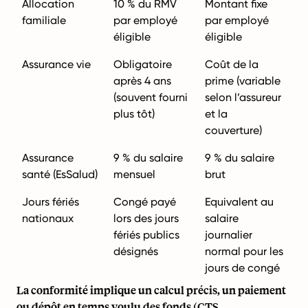
Allocation
10 % du RMV
Montant fixe
familiale
par employé
par employé
éligible
éligible
Assurance vie
Obligatoire
Coût de la
après 4 ans
prime (variable
(souvent fourni
selon l’assureur
plus tôt)
et la
couverture)
Assurance
9 % du salaire
9 % du salaire
santé (EsSalud)
mensuel
brut
Jours fériés
Congé payé
Equivalent au
nationaux
lors des jours
salaire
fériés publics
journalier
désignés
normal pour les
jours de congé
La conformité implique un calcul précis, un paiement
ou dépôt en temps voulu des fonds (CTS,