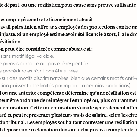
e départ, ou une résiliation pour cause sans preuve suffisant
des employés contre le licenciement abusif
ravail palestinien offre aux employés des protections contre un
injuste. Si un employé estime avoir été licencié à tort, il a le dr
ésiliation.
on peut être considérée comme abusive si :
t sans motif légal valable.
 préavis correcte n’a pas été respectée.
 procédurales n’ont pas été suivies.
e sur des motifs discriminatoires (bien que certains motifs anti
liation puissent être limités par rapport à certains juridictions).
l ou une autorité compétente détermine qu’une résiliation est
peut être ordonné de réintégrer l’employé ou, plus couramment
ndemnisation. Cette indemnisation s’ajoute généralement à l’
rd et peut représenter plusieurs mois de salaire, selon les cir
 du tribunal. Les employés souhaitant contester une résiliatio
déposer une réclamation dans un délai précis à compter de la