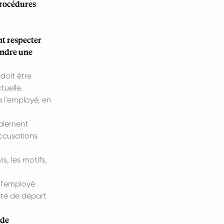
procédures
nt respecter
endre une
 doit être
tuelle.
à l’employé, en
éalement
ccusations
s, les motifs,
à l’employé
ité de départ
 de