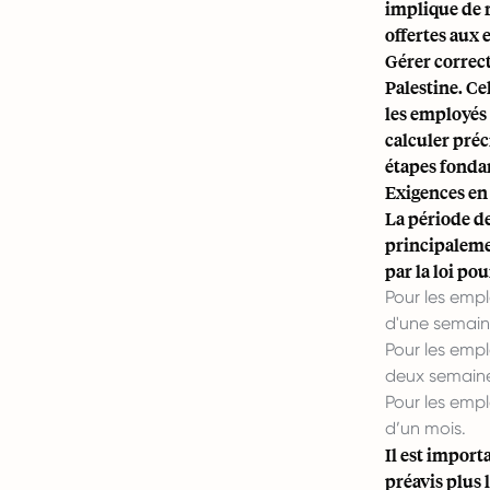
implique de r
offertes aux 
Gérer correct
Palestine. Ce
les employés 
calculer préc
étapes fonda
Exigences en
La période de
principalemen
par la loi po
Pour les empl
d'une semain
Pour les empl
deux semaine
Pour les empl
d’un mois.
Il est import
préavis plus 