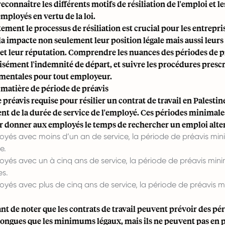
econnaître les différents motifs de résiliation de l'emploi et l
employés en vertu de la loi.
ement le processus de résiliation est crucial pour les entrepri
la impacte non seulement leur position légale mais aussi leurs 
et leur réputation. Comprendre les nuances des périodes de p
isément l'indemnité de départ, et suivre les procédures prescr
mentales pour tout employeur.
 matière de période de préavis
 préavis requise pour résilier un contrat de travail en Palesti
t de la durée de service de l'employé. Ces périodes minimales
ur donner aux employés le temps de rechercher un emploi alter
oyés avec moins d’un an de service, la période de préavis min
e.
oyés avec un à cinq ans de service, la période de préavis min
s.
oyés avec plus de cinq ans de service, la période de préavis m
ant de noter que les contrats de travail peuvent prévoir des pé
longues que les minimums légaux, mais ils ne peuvent pas en 