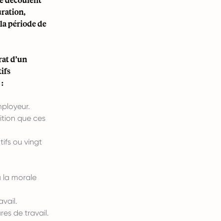
uration,
la période de
rat d’un
ifs
:
mployeur.
dition que ces
ifs ou vingt
 la morale
vail.
res de travail.