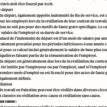
éavis doit être fourni par écrit.
 départ
e départ, également appelée indemnité de fin de service, est 
our les employés lors de la résiliation de leur contrat de travail
ation ne soit pas pour des motifs de faute grave spécifique. Le ca
r salaire de l’employé et sa durée de service.
ndard de l’indemnité de départ est d’un mois de salaire par ann
ralement proratisé pour les périodes inférieures à une année 
isé pour ce calcul inclut généralement le salaire de base plus to
gulières faisant partie de la rémunération de l’employé.
e départ est généralement due lors de la résiliation du contrat
it été initiée par l’employeur ou par l’employé, sauf si l’emplo
premiers mois d’emploi ou est licencié pour des actes de faute 
légalement définis.
iliation
de travail en Palestine peuvent être résiliés dans diverses circ
classées en résiliation avec cause et résiliation sans cause.
ans cause :
it lorsque l’employeur résilie le contrat pour des raisons qui 