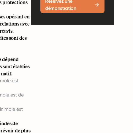
Réservez une
es protections
démonstration
ses opérant en
relations avec
réavis,
ites sont des
ne dépend
 sont établies
natif.
imale est
imale est de
inimale est
riodes de
prévoir de plus