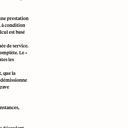
une prestation
, à condition
lcul est basé
ée de service.
complète. Le «
utes les
, que la
yé démissionne
grave
onstances,
ne découlent