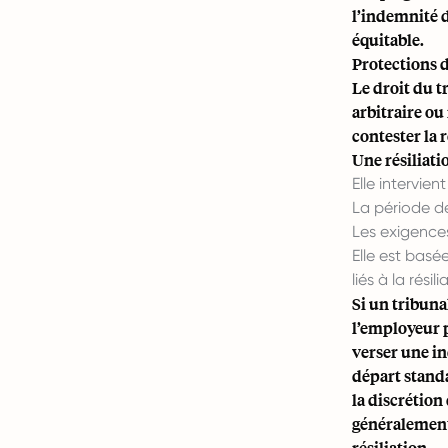
l’indemnité d
équitable.
Protections 
Le droit du t
arbitraire ou 
contester la r
Une résiliati
Elle intervien
La période de
Les exigences
Elle est basé
liés à la rési
Si un tribuna
l’employeur 
verser une i
départ standa
la discrétion
généralement 
résiliation.