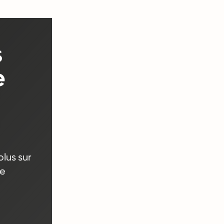
s
e
lus sur
ne