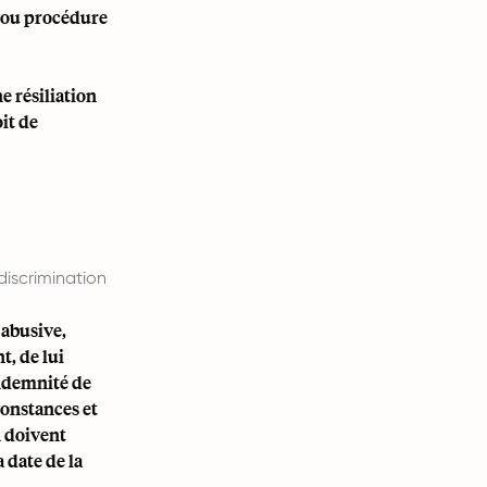
e ou procédure
e résiliation
oit de
-discrimination
 abusive,
, de lui
indemnité de
constances et
n doivent
 date de la