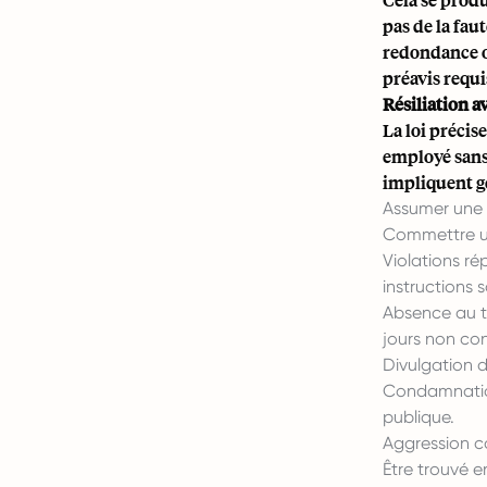
pas de la fau
redondance o
préavis requi
Résiliation a
La loi précis
employé sans
impliquent g
Assumer une 
Commettre un
Violations ré
instructions s
Absence au tr
jours non co
Divulgation d
Condamnation
publique.
Aggression co
Être trouvé e