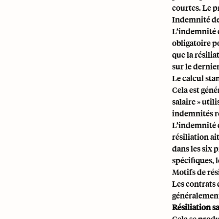
courtes. Le pr
Indemnité de
L’indemnité d
obligatoire p
que la résili
sur le dernie
Le calcul sta
Cela est géné
salaire » util
indemnités ré
L’indemnité d
résiliation a
dans les six 
spécifiques, 
Motifs de rés
Les contrats 
généralement 
Résiliation s
Cela se produ