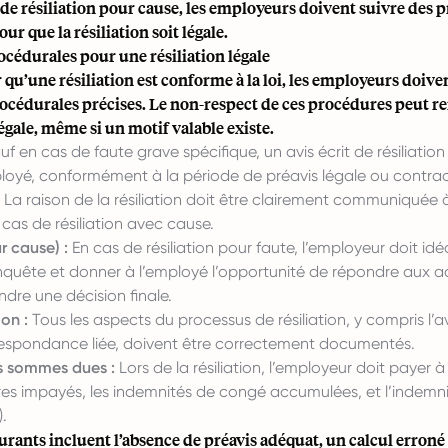
de résiliation pour cause, les employeurs doivent suivre des 
ur que la résiliation soit légale.
cédurales pour une résiliation légale
 qu’une résiliation est conforme à la loi, les employeurs doive
rocédurales précises. Le non-respect de ces procédures peut r
légale, même si un motif valable existe.
f en cas de faute grave spécifique, un avis écrit de résiliation
ployé, conformément à la période de préavis légale ou contrac
La raison de la résiliation doit être clairement communiquée 
n cas de résiliation avec cause.
r cause) :
En cas de résiliation pour faute, l’employeur doit id
quête et donner à l’employé l’opportunité de répondre aux a
dre une décision finale.
on :
Tous les aspects du processus de résiliation, y compris l’avi
respondance liée, doivent être correctement documentés.
s sommes dues :
Lors de la résiliation, l’employeur doit payer 
ires impayés, les indemnités de congé accumulées, et l’indemn
).
urants incluent l’absence de préavis adéquat, un calcul erroné