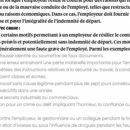
te ou de la mauvaise conduite de l’employé, telles que restruct
u raisons économiques. Dans ce cas, l’employeur doit fournir 
se et payer l’intégralité de l’indemnité de départ.
vec cause :
e certains motifs permettant à un employeur de résilier le cont
 préavis et potentiellement sans indemnité de départ. Ces mot
énéralement une faute grave de l’employé. Parmi les exemples 
fausse identité ou soumettre de faux documents.
e erreur entraînant une perte matérielle importante pour l’e
pétées des instructions relatives à la sécurité au travail, à con
oient claires et écrites.
avail sans cause légitime pendant plus de sept jours consécut
nsécutifs dans une année.
e secrets industriels ou commerciaux.
 pour un crime ou délit impliquant l’honneur, la confiance ou
ntre l’employeur, le gestionnaire ou un collègue pendant le tra
n état d’ivresse ou sous l’influence de drogues pendant les heu