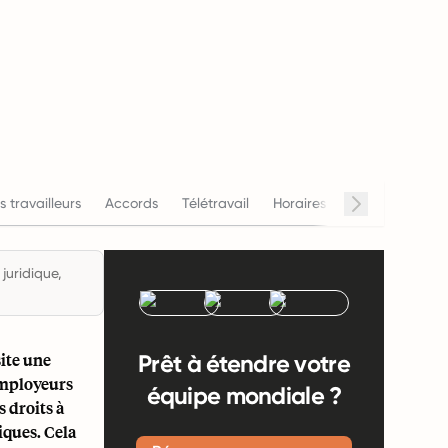
s travailleurs
Accords
Télétravail
Horaires de travail
Sala
juridique,
site une
Prêt à étendre votre
employeurs
équipe mondiale ?
 droits à
iques. Cela