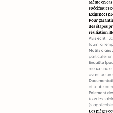
Même en cas 
spécifiques po
Exigences pro
Pour garantir
des étapes p
résiliation il
Avis écrit :
Sau
fourni à l’em
Motifs clairs :
particulier e
Enquête (pou
mener une en
avant de pren
Documentati
et toute cor
Paiement de
tous les sala
(si applicable
Les pièges co