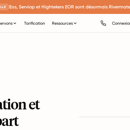
Eos, Serviap et Hightekers EOR sont désormais Rivermate
LLE
servons
Tarification
Ressources
Connexio
ation et
art