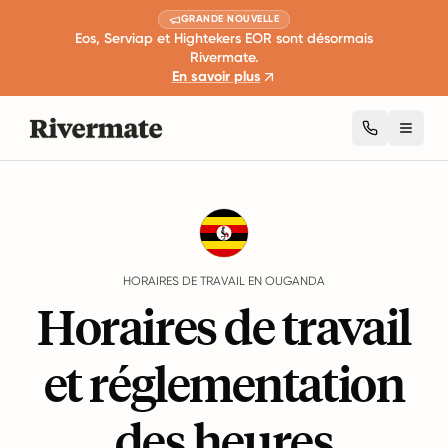
GRANDE NOUVELLE
Eos, Serviap et Hightekers EOR sont désormais
Rivermate.
En savoir plus
Toggl
Guides
Ouganda
Working Hours
HORAIRES DE TRAVAIL EN OUGANDA
Horaires de travail
et réglementation
des heures