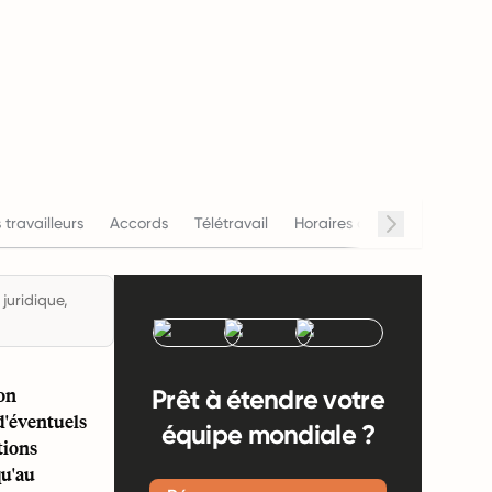
 travailleurs
Accords
Télétravail
Horaires de travail
Salai
juridique,
on
Prêt à étendre votre
 d'éventuels
équipe mondiale ?
tions
qu'au