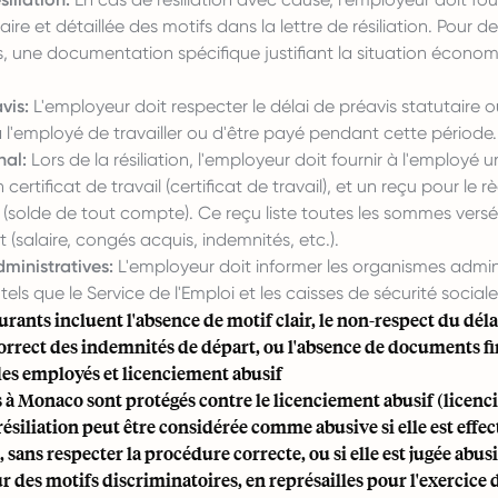
aire et détaillée des motifs dans la lettre de résiliation. Pour d
 une documentation spécifique justifiant la situation économ
vis:
L'employeur doit respecter le délai de préavis statutaire o
l'employé de travailler ou d'être payé pendant cette période.
nal:
Lors de la résiliation, l'employeur doit fournir à l'employé 
n certificat de travail (certificat de travail), et un reçu pour le 
(solde de tout compte). Ce reçu liste toutes les sommes versé
t (salaire, congés acquis, indemnités, etc.).
ministratives:
L'employeur doit informer les organismes admini
els que le Service de l'Emploi et les caisses de sécurité socia
urants incluent l'absence de motif clair, le non-respect du déla
orrect des indemnités de départ, ou l'absence de documents fi
des employés et licenciement abusif
 à Monaco sont protégés contre le licenciement abusif (licen
résiliation peut être considérée comme abusive si elle est effe
, sans respecter la procédure correcte, ou si elle est jugée abus
 des motifs discriminatoires, en représailles pour l'exercice d