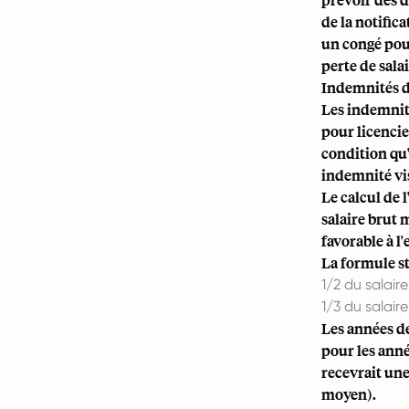
de la notific
un congé pou
perte de salai
Indemnités d
Les indemnit
pour licencie
condition qu'
indemnité vi
Le calcul de 
salaire brut 
favorable à l
La formule st
1/2 du salai
1/3 du salai
Les années de
pour les ann
recevrait une
moyen).