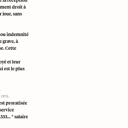
ement droit à
 jour, sans
t ou indemnité
 grave, à
se. Cette
oyé et leur
i est le plus
.
 ans.
est proratisée
service
33... * salaire