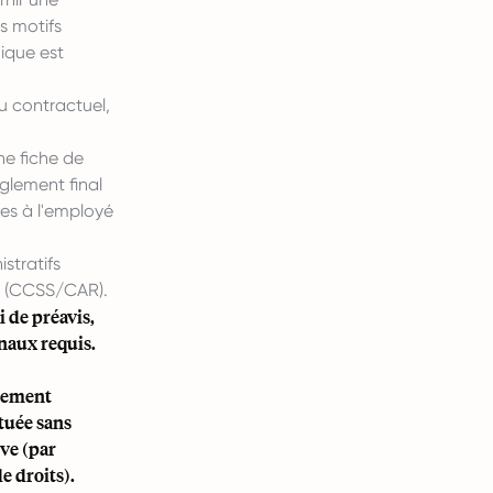
es motifs
ique est
u contractuel,
une fiche de
règlement final
es à l'employé
stratifs
le (CCSS/CAR).
i de préavis,
naux requis.
ciement
ctuée sans
ive (par
e droits).