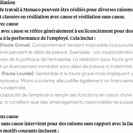
iliation
de travail à Monaco peuvent être résiliés pour diverses raisons
classées en résiliation avec cause et résiliation sans cause.
vec cause
n avec cause se réfère généralement à un licenciement pour des 
u à la performance de l'employé. Cela inclut :
(Faute Grave):
Comportement rendant impossible la poursuite 
ême pendant le délai de préavis. Exemples : vol, insubordinatio
aves de la politique de l'entreprise. La résiliation pour faute g
 un licenciement immédiat sans délai de préavis ni indemnité.
 (Faute Lourde):
Semblable à la faute grave mais impliquant u
employeur. Moins courante, elle justifie également un licencie
ni indemnité.
capacité de l'employé à remplir ses fonctions en raison d'un
p, à condition que des aménagements raisonnables ne puisse
ans cause
n sans cause intervient pour des raisons sans rapport avec la fa
s motifs courants incluent :