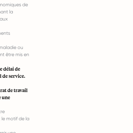
conomiques de
ant la
 aux
ments
 maladie ou
t être mis en
e délai de
l de service.
at de travail
e une
tre
le motif de la
rnir une