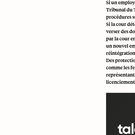
Si un employé
Tribunal du T
procédures s
Si la cour dé
verser des d
par la cour en
un nouvel emp
réintégration
Des protectio
comme les fem
représentants
licenciement
ta