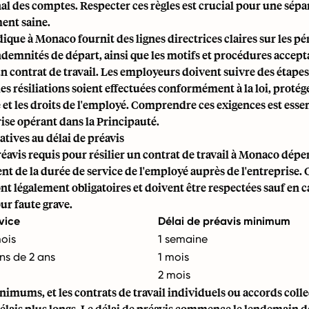
al des comptes. Respecter ces règles est crucial pour une sépa
ent saine.
dique à Monaco fournit des lignes directrices claires sur les pé
indemnités de départ, ainsi que les motifs et procédures accep
un contrat de travail. Les employeurs doivent suivre des étapes
les résiliations soient effectuées conformément à la loi, protége
té et les droits de l'employé. Comprendre ces exigences est esse
ise opérant dans la Principauté.
atives au délai de préavis
réavis requis pour résilier un contrat de travail à Monaco dép
t de la durée de service de l'employé auprès de l'entreprise. 
t légalement obligatoires et doivent être respectées sauf en c
our faute grave.
vice
Délai de préavis minimum
ois
1 semaine
ns de 2 ans
1 mois
2 mois
minimums, et les contrats de travail individuels ou accords coll
élais plus longs. Le délai de préavis commence le lendemain d