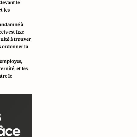
 devant le
t les
 condamné à
ts est fixé
iculté à trouver
s ordonner la
'employés,
rnité, et les
tre le
s
âce