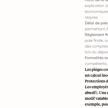
explication cl
économiques,
requise.
Délai de préa
permettant à 
Règlement fi
paie finale, u
des comptes 
lors du dépar
Formalités ad
compétents, t
Les pièges co
un calcul inc
Protections 
Les employés
abusif). Une 
motif valable
exemple, pour