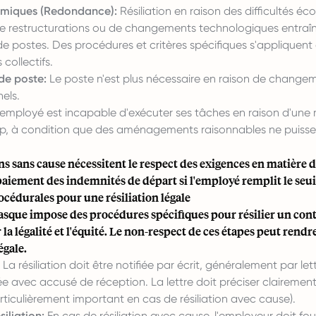
omiques (Redondance):
Résiliation en raison des difficultés é
 de restructurations ou de changements technologiques entraîn
e postes. Des procédures et critères spécifiques s'appliquent
collectifs.
de poste:
Le poste n'est plus nécessaire en raison de change
els.
'employé est incapable d'exécuter ses tâches en raison d'une
p, à condition que des aménagements raisonnables ne puissen
ons sans cause nécessitent le respect des exigences en matière d
 paiement des indemnités de départ si l'employé remplit le seui
cédurales pour une résiliation légale
sque impose des procédures spécifiques pour résilier un contr
r la légalité et l'équité. Le non-respect de ces étapes peut rendr
égale.
La résiliation doit être notifiée par écrit, généralement par let
avec accusé de réception. La lettre doit préciser clairement 
particulièrement important en cas de résiliation avec cause).
siliation:
En cas de résiliation avec cause, l'employeur doit fou