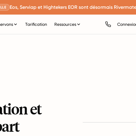
Eos, Serviap et Hightekers EOR sont désormais Rivermate
LLE
servons
Tarification
Ressources
Connexio
ation et
art