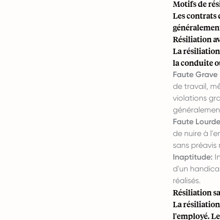
Motifs de rés
Les contrats 
généralement 
Résiliation a
La résiliatio
la conduite o
Faute Grave 
de travail, m
violations gr
généralement
Faute Lourde
de nuire à l'
sans préavis 
Inaptitude:
In
d'un handica
réalisés.
Résiliation s
La résiliatio
l'employé. Le