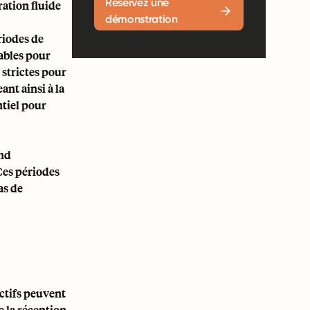
Réservez une
ration fluide
démonstration
riodes de
tables pour
 strictes pour
ant ainsi à la
ntiel pour
end
Ces périodes
as de
ectifs peuvent
e la réception