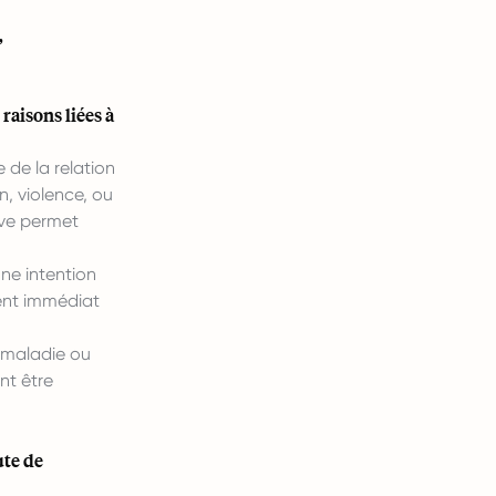
,
raisons liées à
de la relation
n, violence, ou
rave permet
ne intention
ment immédiat
e maladie ou
nt être
ute de