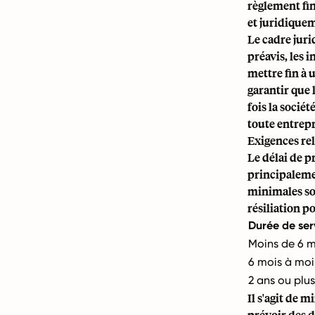
règlement fin
et juridiquem
Le cadre juri
préavis, les 
mettre fin à 
garantir que 
fois la socié
toute entrepr
Exigences rel
Le délai de p
principalemen
minimales son
résiliation p
Durée de ser
Moins de 6 m
6 mois à moi
2 ans ou plus
Il s'agit de 
prévoir des d