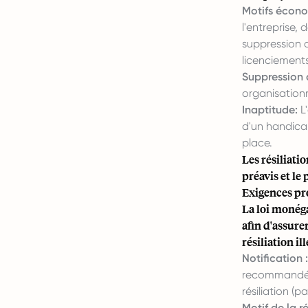
Motifs écon
l'entreprise,
suppression d
licenciements 
Suppression 
organisationn
Inaptitude:
L
d'un handica
place.
Les résiliati
préavis et le
Exigences pro
La loi monéga
afin d'assure
résiliation ill
Notification :
recommandée 
résiliation (
Motif de la ré