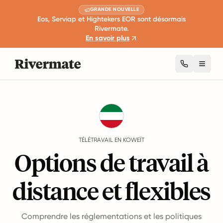
GRANDE NOUVELLE
Eos, Serviap et Hightekers EOR sont désormais
Rivermate.
En savoir plus
Toggl
Guides
Koweït
Remote Work
TÉLÉTRAVAIL EN KOWEÏT
Options de travail à
distance et flexibles
Comprendre les réglementations et les politiques