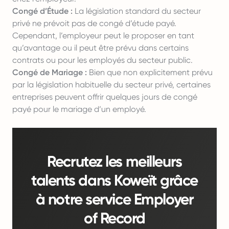
Congé d’Étude :
La législation standard du secteur
privé ne prévoit pas de congé d’étude payé.
Cependant, l’employeur peut le proposer en tant
qu’avantage ou il peut être prévu dans certains
contrats ou pour les employés du secteur public.
Congé de Mariage :
Bien que non explicitement prévu
par la législation habituelle du secteur privé, certaines
entreprises peuvent offrir quelques jours de congé
payé pour le mariage d’un employé.
Recrutez les meilleurs
talents dans Koweït grâce
à notre service Employer
of Record