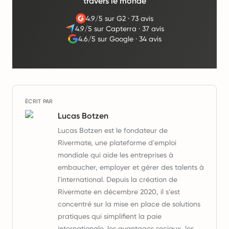
travers le monde
4.9/5 sur G2
·
73 avis
4.9/5 sur Capterra
·
37 avis
4.6/5 sur Google
·
34 avis
ÉCRIT PAR
Lucas Botzen
Lucas Botzen est le fondateur de
Rivermate, une plateforme d'emploi
mondiale qui aide les entreprises à
embaucher, employer et gérer des talents à
l'international. Depuis la création de
Rivermate en décembre 2020, il s’est
concentré sur la mise en place de solutions
pratiques qui simplifient la paie
internationale, les avantages sociaux, les