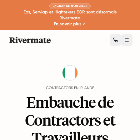
GRANDE NOUVELLE
Eos, Serviap et Hightekers EOR sont désormais
Rivermate.
En savoir plus
Toggl
Guides
Irlande
Contractors
CONTRACTORS EN IRLANDE
Embauche de
Contractors et
Travailleurs