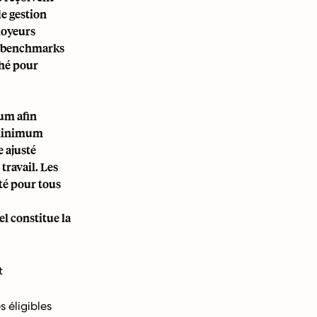
de gestion
loyeurs
es benchmarks
ché pour
um afin
e minimum
e ajusté
travail. Les
té pour tous
l constitue la
t
 éligibles