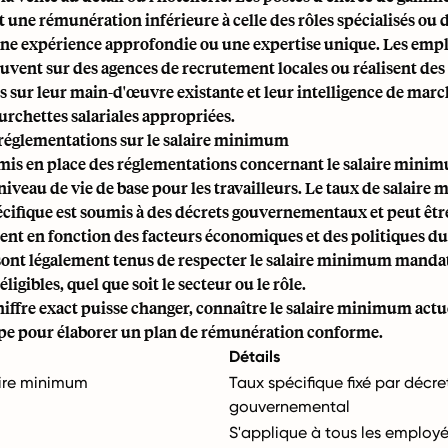
une rémunération inférieure à celle des rôles spécialisés ou 
une expérience approfondie ou une expertise unique. Les emp
ouvent sur des agences de recrutement locales ou réalisent d
s sur leur main-d'œuvre existante et leur intelligence de mar
ourchettes salariales appropriées.
 réglementations sur le salaire minimum
 mis en place des réglementations concernant le salaire minim
niveau de vie de base pour les travailleurs. Le taux de salair
écifique est soumis à des décrets gouvernementaux et peut êtr
t en fonction des facteurs économiques et des politiques du 
ont légalement tenus de respecter le salaire minimum manda
ligibles, quel que soit le secteur ou le rôle.
hiffre exact puisse changer, connaître le salaire minimum actue
pe pour élaborer un plan de rémunération conforme.
Détails
aire minimum
Taux spécifique fixé par décre
gouvernemental
S'applique à tous les employés