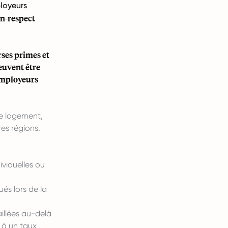
ployeurs
on-respect
rses primes et
peuvent être
 employeurs
de logement,
es régions.
ividuelles ou
és lors de la
illées au-delà
 à un taux