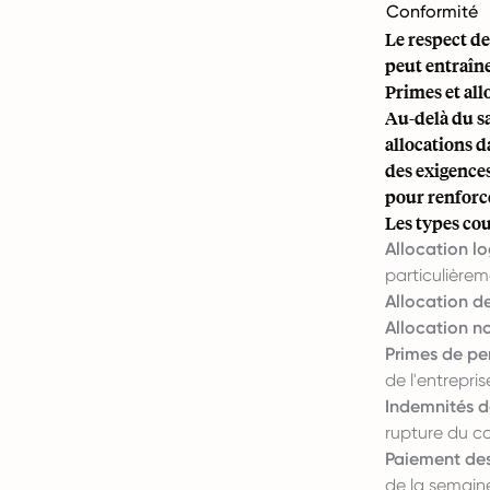
Conformité
Le respect de
peut entraîne
Primes et all
Au-delà du sa
allocations d
des exigences
pour renforce
Les types co
Allocation l
particulièrem
Allocation de
Allocation no
Primes de pe
de l'entrepris
Indemnités de
rupture du co
Paiement des
de la semaine