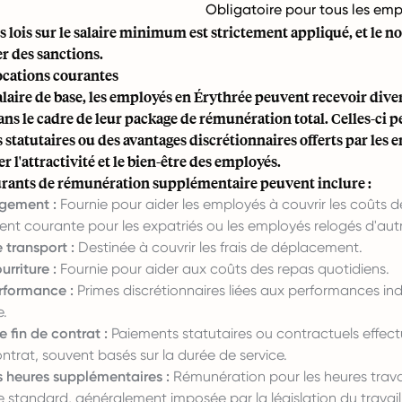
Obligatoire pour tous les em
s lois sur le salaire minimum est strictement appliqué, et le n
r des sanctions.
ocations courantes
laire de base, les employés en Érythrée peuvent recevoir dive
ans le cadre de leur package de rémunération total. Celles-ci 
 statutaires ou des avantages discrétionnaires offerts par les
r l'attractivité et le bien-être des employés.
urants de rémunération supplémentaire peuvent inclure :
ogement :
Fournie pour aider les employés à couvrir les coûts 
ent courante pour les expatriés ou les employés relogés d'autr
 transport :
Destinée à couvrir les frais de déplacement.
urriture :
Fournie pour aider aux coûts des repas quotidiens.
rformance :
Primes discrétionnaires liées aux performances ind
e.
 fin de contrat :
Paiements statutaires ou contractuels effectu
ntrat, souvent basés sur la durée de service.
 heures supplémentaires :
Rémunération pour les heures trava
 standard, généralement imposée par la législation du travail