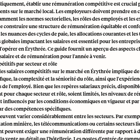
liquement, établir une rémunération compétitive est crucial p
alents sur le marché local. Les employeurs doivent prendre en
amment les normes sectorielles, les rôles des employés et les 
 de construire une structure de rémunération équitable et con
s nuances des cycles de paie, les allocations courantes et les
lobales impactant les salaires est essentiel pour les entrepri
'opérer en Érythrée. Ce guide fournit un aperçu des aspects cl
salaire et de rémunération pour l'année à venir.
étitifs par secteur et rôle
s salaires compétitifs sur le marché en Érythrée implique de
ique, la complexité et la séniorité du rôle, ainsi que l'expérienc
s de l'employé. Bien que les repères salariaux précis, disponibl
 pour chaque secteur et rôle, soient limités, les niveaux de 
 influencés par les conditions économiques en vigueur et par l'
 des compétences spécifiques.
peuvent varier considérablement entre les secteurs. Par exempl
tation minière, les télécommunications ou certains secteurs li
 peuvent exiger une rémunération différente par rapport à d
, la vente au détail ou l'hôtellerie. Les postes d'entrée de gamm