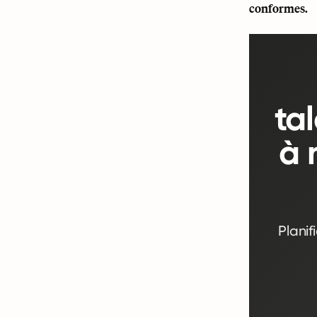
conformes.
ta
à 
Planif