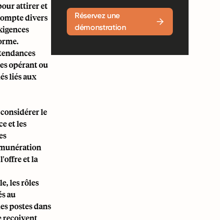
our attirer et
Réservez une
 compte divers
démonstration
exigences
forme.
 tendances
ses opérant ou
és liés aux
 considérer le
e et les
es
rémunération
offre et la
e, les rôles
és au
es postes dans
e reçoivent