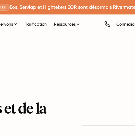
Eos, Serviap et Hightekers EOR sont désormais Rivermate
LLE
servons
Tarification
Ressources
Connexio
 et de la