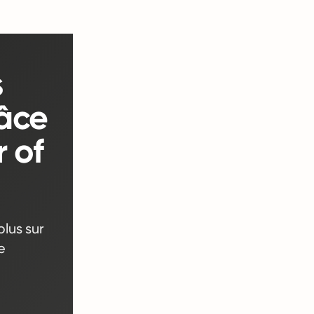
s
râce
 of
lus sur
e