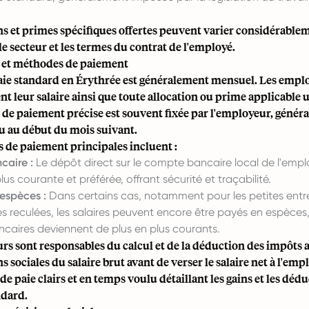
ns et primes spécifiques offertes peuvent varier considérable
le secteur et les termes du contrat de l'employé.
e et méthodes de paiement
paie standard en Érythrée est généralement mensuel. Les empl
t leur salaire ainsi que toute allocation ou prime applicable u
 de paiement précise est souvent fixée par l'employeur, génér
u au début du mois suivant.
 de paiement principales incluent :
caire :
Le dépôt direct sur le compte bancaire local de l'empl
us courante et préférée, offrant sécurité et traçabilité.
espèces :
Dans certains cas, notamment pour les petites entr
s reculées, les salaires peuvent encore être payés en espèces,
ncaires deviennent de plus en plus courants.
s sont responsables du calcul et de la déduction des impôts a
ns sociales du salaire brut avant de verser le salaire net à l'emp
 de paie clairs et en temps voulu détaillant les gains et les déd
ndard.