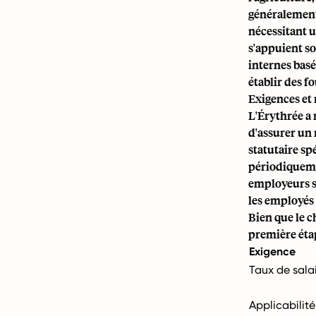
généralement 
nécessitant 
s'appuient s
internes basé
établir des f
Exigences et
L'Érythrée a
d'assurer un 
statutaire sp
périodiquemen
employeurs s
les employés é
Bien que le c
première éta
Exigence
Taux de sal
Applicabilité