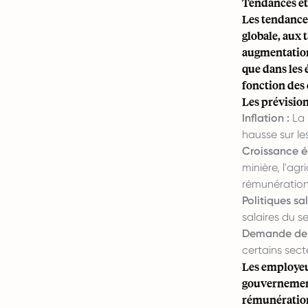
Tendances et 
Les tendance
globale, aux 
augmentations
que dans les
fonction des 
Les prévision
Inflation :
La 
hausse sur les
Croissance 
minière, l'agr
rémunération
Politiques sa
salaires du s
Demande de t
certains sect
Les employeu
gouvernement
rémunération 