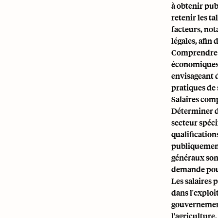
à obtenir pub
retenir les t
facteurs, not
légales, afin
Comprendre le
économiques g
envisageant d
pratiques de 
Salaires comp
Déterminer de
secteur spécif
qualification
publiquement
généraux sont
demande pour
Les salaires 
dans l'exploi
gouvernement
l'agriculture