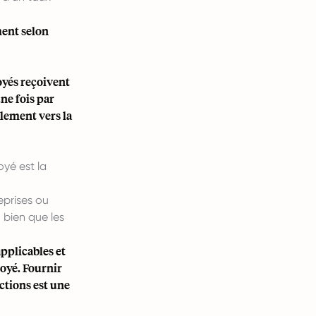
ment selon
oyés reçoivent
ne fois par
alement vers la
oyé est la
eprises ou
 bien que les
pplicables et
loyé. Fournir
uctions est une