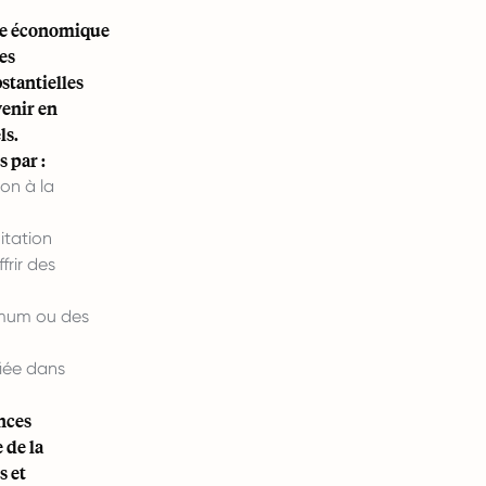
nce économique
es
stantielles
venir en
ls.
 par :
on à la
itation
frir des
imum ou des
iée dans
nces
 de la
s et