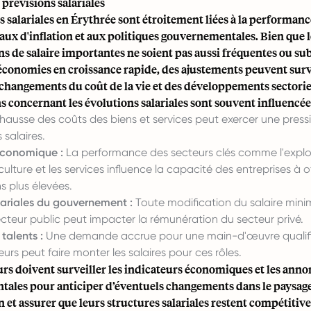
prévisions salariales
s salariales en Érythrée sont étroitement liées à la performa
taux d'inflation et aux politiques gouvernementales. Bien que l
 de salaire importantes ne soient pas aussi fréquentes ou sub
 économies en croissance rapide, des ajustements peuvent sur
changements du coût de la vie et des développements sectorie
s concernant les évolutions salariales sont souvent influencées
hausse des coûts des biens et services peut exercer une pressi
 salaires.
économique :
La performance des secteurs clés comme l'explo
iculture et les services influence la capacité des entreprises à of
s plus élevées.
lariales du gouvernement :
Toute modification du salaire min
ecteur public peut impacter la rémunération du secteur privé.
alents :
Une demande accrue pour une main-d'œuvre qualif
eurs peut faire monter les salaires pour ces rôles.
rs doivent surveiller les indicateurs économiques et les anno
ales pour anticiper d’éventuels changements dans le paysage
et assurer que leurs structures salariales restent compétitive