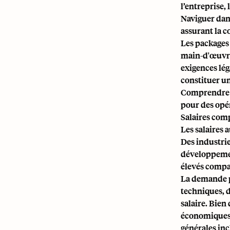
l’entreprise,
Naviguer dans
assurant la c
Les packages 
main-d'œuvre
exigences lég
constituer un
Comprendre l
pour des opér
Salaires comp
Les salaires 
Des industrie
développemen
élevés compar
La demande p
techniques, d
salaire. Bien
économiques 
générales inc