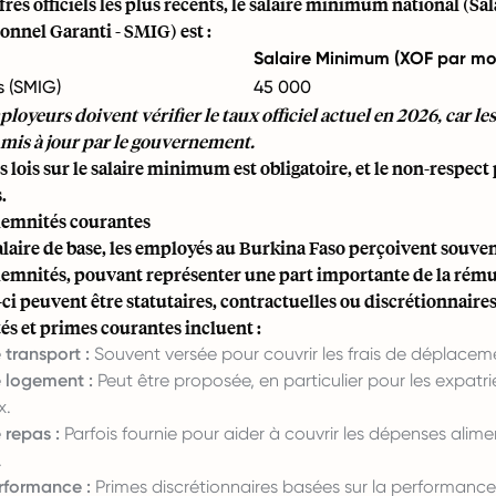
ffres officiels les plus récents, le salaire minimum national (
onnel Garanti - SMIG) est :
Salaire Minimum (XOF par mo
s (SMIG)
45 000
loyeurs doivent vérifier le taux officiel actuel en 2026, car les
 mis à jour par le gouvernement.
s lois sur le salaire minimum est obligatoire, et le non-respect
.
demnités courantes
laire de base, les employés au Burkina Faso perçoivent souven
demnités, pouvant représenter une part importante de la rém
s-ci peuvent être statutaires, contractuelles ou discrétionnaires
s et primes courantes incluent :
transport :
Souvent versée pour couvrir les frais de déplacem
 logement :
Peut être proposée, en particulier pour les expatri
x.
 repas :
Parfois fournie pour aider à couvrir les dépenses alime
.
rformance :
Primes discrétionnaires basées sur la performance 