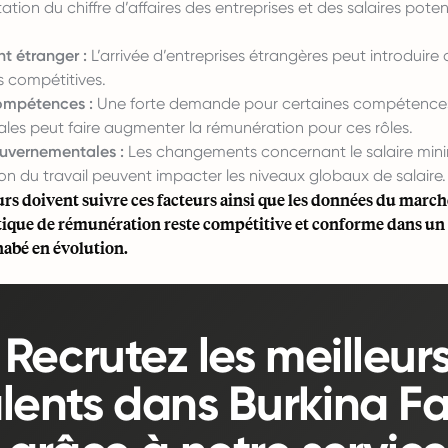
ion du chiffre d’affaires des entreprises et des salaires pote
t étranger :
L’arrivée d’entreprises étrangères peut introduire
us compétitives.
ompétences :
Une forte demande pour certaines compétence
les peut faire augmenter la rémunération pour ces rôles.
ouvernementales :
Les changements concernant le salaire min
n du travail peuvent impacter les niveaux globaux de salaire.
rs doivent suivre ces facteurs ainsi que les données du march
itique de rémunération reste compétitive et conforme dans u
nabé en évolution.
Recrutez les meilleur
alents dans Burkina F