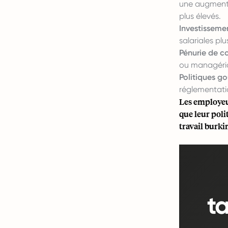
une augmentat
plus élevés.
Investissemen
salariales pl
Pénurie de c
ou managéria
Politiques g
réglementatio
Les employeu
que leur pol
travail burki
t