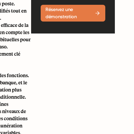
u poste.
Réservez une
ifiés tout en
démonstration
.
efficace de la
 en compte les
abituelles pour
aso.
lement clé
les fonctions.
banque, et le
ation plus
aditionnelle.
ines
es niveaux de
es conditions
munération
variables.