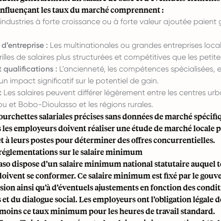
 influençant les taux du marché comprennent :
industries à forte croissance ou à forte valeur ajoutée paien
 d’entreprise :
Les multinationales ou grandes entreprises loca
illes de salaires plus structurées et compétitives que les petite
 qualifications :
L’ancienneté, les compétences spécialisées, e
n impact significatif sur le potentiel de gain.
:
Les salaires peuvent différer légèrement entre les centres u
et Bobo-Dioulasso et les régions rurales.
ourchettes salariales précises sans données de marché spécifi
is les employeurs doivent réaliser une étude de marché locale 
et à leurs postes pour déterminer des offres concurrentielles.
 réglementations sur le salaire minimum
aso dispose d’un salaire minimum national statutaire auquel t
oivent se conformer. Ce salaire minimum est fixé par le gouv
sion ainsi qu’à d’éventuels ajustements en fonction des condi
t du dialogue social. Les employeurs ont l’obligation légale d
moins ce taux minimum pour les heures de travail standard.