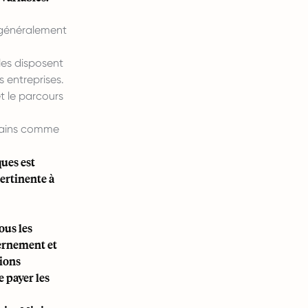
t généralement
les disposent
s entreprises.
t le parcours
rbains comme
ques est
pertinente à
ous les
ernement et
tions
e payer les