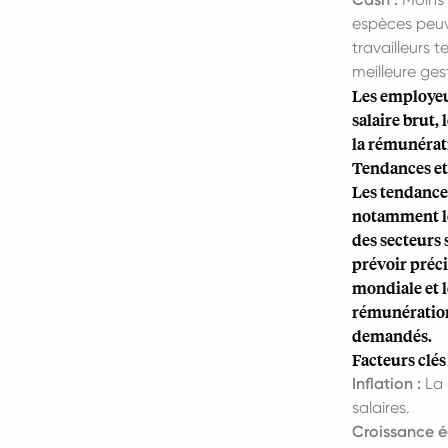
espèces peuve
travailleurs 
meilleure gest
Les employeur
salaire brut,
la rémunérat
Tendances et 
Les tendances
notamment le
des secteurs 
prévoir préc
mondiale et 
rémunérations
demandés.
Facteurs clés
Inflation :
La 
salaires.
Croissance 