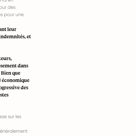
pour des
és pour une
ant leur
 indemnités, et
teurs,
issement dans
. Bien que
ité économique
ogressive des
stes
se sur les
généralement