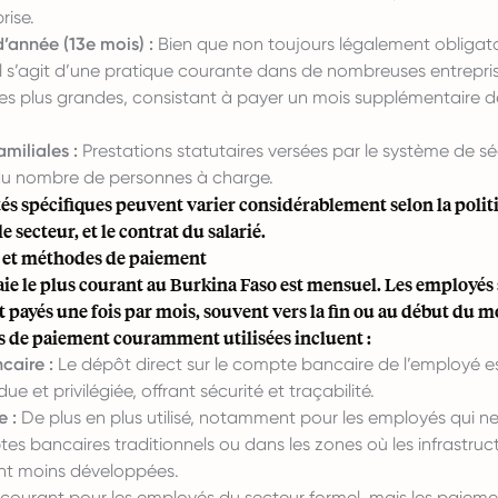
rise.
d’année (13e mois) :
Bien que non toujours légalement obligato
 il s’agit d’une pratique courante dans de nombreuses entrepri
s plus grandes, consistant à payer un mois supplémentaire de 
amiliales :
Prestations statutaires versées par le système de sé
du nombre de personnes à charge.
és spécifiques peuvent varier considérablement selon la polit
e secteur, et le contrat du salarié.
e et méthodes de paiement
aie le plus courant au Burkina Faso est mensuel. Les employés
payés une fois par mois, souvent vers la fin ou au début du m
 de paiement couramment utilisées incluent :
caire :
Le dépôt direct sur le compte bancaire de l’employé e
ue et privilégiée, offrant sécurité et traçabilité.
 :
De plus en plus utilisé, notamment pour les employés qui n
s bancaires traditionnels ou dans les zones où les infrastruc
nt moins développées.
courant pour les employés du secteur formel, mais les paieme