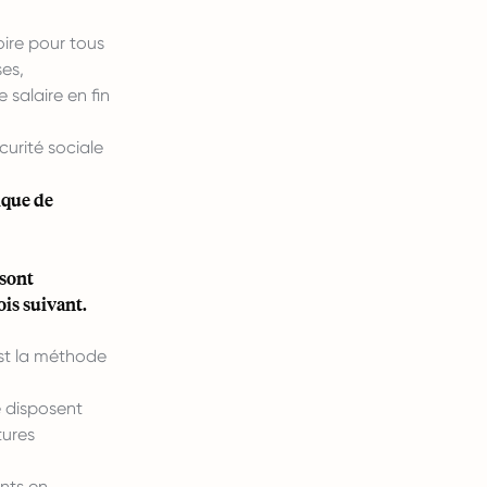
ire pour tous
ses,
salaire en fin
curité sociale
ique de
 sont
ois suivant.
st la méthode
e disposent
tures
nts en