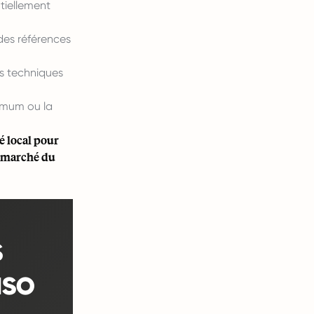
ntiellement
 des références
s techniques
imum ou la
é local pour
n marché du
s
aso