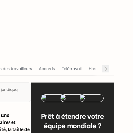
s des travailleurs
Accords
Télétravail
Horaires de travail
juridique,
e une
Prêt à étendre votre
aires et
équipe mondiale ?
é, la taille de