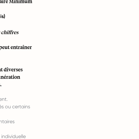
Salaire Minimum
is)
 chiffres
 peut entraîner
t diverses
unération
.
ent.
és ou certains
ntaires
individuelle