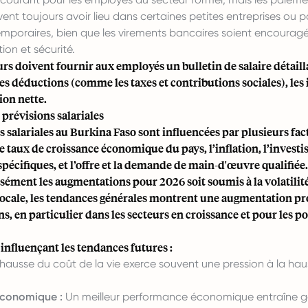
nt toujours avoir lieu dans certaines petites entreprises ou 
temporaires, bien que les virements bancaires soient encourag
ion et sécurité.
s doivent fournir aux employés un bulletin de salaire détaill
 les déductions (comme les taxes et contributions sociales), les
ion nette.
prévisions salariales
 salariales au Burkina Faso sont influencées par plusieurs fac
 taux de croissance économique du pays, l’inflation, l’invest
spécifiques, et l’offre et la demande de main-d'œuvre qualifiée
isément les augmentations pour 2026 soit soumis à la volatil
locale, les tendances générales montrent une augmentation pr
, en particulier dans les secteurs en croissance et pour les po
 influençant les tendances futures :
hausse du coût de la vie exerce souvent une pression à la haus
économique :
Un meilleur performance économique entraîne 