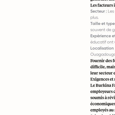
Les facteurs
Secteur :
Les 
plus.
Taille et type
souvent de gr
Expérience et
éducatif ont u
Localisation 
Ouagadougou 
Fournir des f
difficile, ma
leur secteur 
Exigences et
Le Burkina F
employeurs d
soumis à révi
économiques e
employés au 