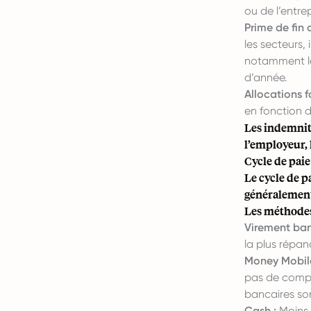
ou de l’entrep
Prime de fin 
les secteurs,
notamment le
d’année.
Allocations f
en fonction 
Les indemnit
l’employeur, l
Cycle de pai
Le cycle de p
généralement 
Les méthodes
Virement ban
la plus répand
Money Mobile
pas de compte
bancaires so
Cash :
Moins 