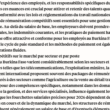
 l’expérience des employés, et les responsabilités spécifiques d
 ces nuances est crucial pour attirer et retenir des talents qual
onformité avec les lois et réglementations du travail nationales
de rémunération compétitifs sont essentiels pour une gestion 
. Au-delà du salaire de base, les employeurs doivent prendre
ales, les indemnités courantes, et les pratiques de paiement h
e offre attractive et conforme pour les employés au Burkina F
e cycle de paie standard et les méthodes de paiement est éga
ations fluides.
étitifs sur le marché par secteur et par poste
au Burkina Faso varient considérablement selon les secteurs et 
s telles que les télécommunications, l’exploitation minière, la 
t international proposent souvent des packages de rémunér
és à des secteurs comme l’agriculture ou la vente au détail tr
our des compétences spécifiques, notamment dans les doma
e la gestion, et des services spécialisés, influence également l
 que les fourchettes salariales précises pour 2026 dépendent d
en cours et de la dynamique du marché, les structures de ré
luent généralement un salaire de base et d’éventuels éléments 