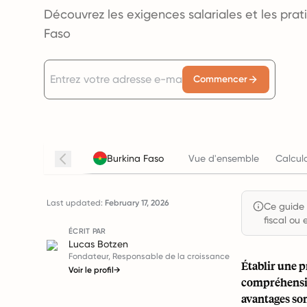
Découvrez les exigences salariales et les pra
Faso
Commencer
Burkina Faso
Vue d'ensemble
Calcul
Last updated:
February 17, 2026
Ce guide e
fiscal ou 
ÉCRIT PAR
Lucas Botzen
Fondateur, Responsable de la croissance
Établir une 
Voir le profil
→
compréhension
avantages son