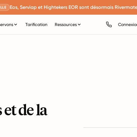
Eos, Serviap et Hightekers EOR sont désormais Rivermate
LLE
servons
Tarification
Ressources
Connexio
 et de la