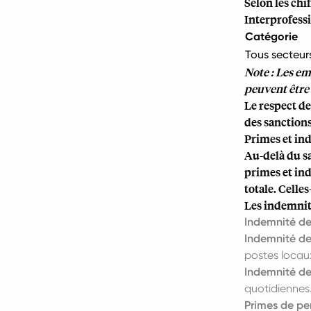
Selon les chi
Interprofessi
Catégorie
Tous secteur
Note : Les emp
peuvent être
Le respect de
des sanctions
Primes et in
Au-delà du sa
primes et in
totale. Celle
Les indemnité
Indemnité de 
Indemnité de
postes locau
Indemnité de
quotidiennes
Primes de pe