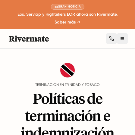
GRAN NOTICIA
Eos, Serviap y Hightekers EOR ahora son Rivermate.
Saber más
Toggl
Guides
Trinidad y Tobago
Termination
TERMINACIÓN EN TRINIDAD Y TOBAGO
Políticas de
terminación e
indemnización