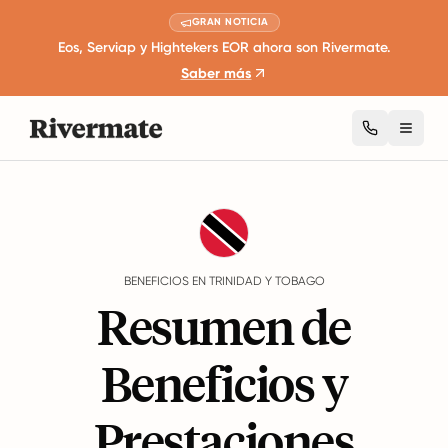
GRAN NOTICIA
Eos, Serviap y Hightekers EOR ahora son Rivermate.
Saber más
Toggl
Guides
Trinidad y Tobago
Benefits
BENEFICIOS EN TRINIDAD Y TOBAGO
Resumen de
Beneficios y
Prestaciones