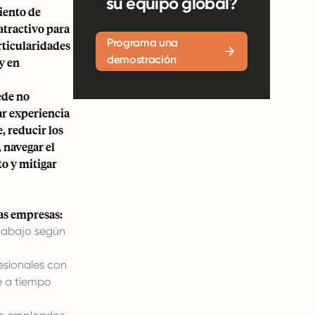
su equipo global?
iento de
 atractivo para
Programa una
rticularidades
demostración
y en
ede no
ar experiencia
, reducir los
 navegar el
to y mitigar
las empresas:
a abajo según
esionales con
e a tiempo