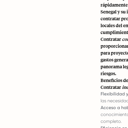
rápidamente 
Senegal y su 
contratar pro
locales del 
cumplimient
Contratar
co
proporcionar.
para proyecto
gastos gener
panorama lega
riesgos.
Beneficios d
Contratar
in
Flexibilidad 
las necesida
Acceso a hab
conocimiento
completo.