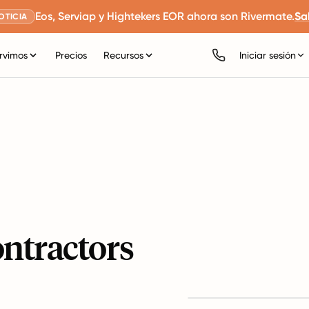
Eos, Serviap y Hightekers EOR ahora son Rivermate.
Sa
OTICIA
rvimos
Precios
Recursos
Iniciar sesión
ontractors