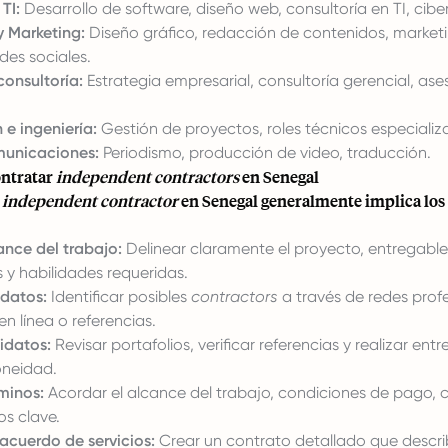
TI:
Desarrollo de software, diseño web, consultoría en TI, cibe
y Marketing:
Diseño gráfico, redacción de contenidos, marketin
des sociales.
consultoría:
Estrategia empresarial, consultoría gerencial, ase
 e ingeniería:
Gestión de proyectos, roles técnicos especializ
municaciones:
Periodismo, producción de video, traducción.
ontratar
independent contractors
en Senegal
n
independent contractor
en Senegal generalmente implica los 
cance del trabajo:
Delinear claramente el proyecto, entregable
y habilidades requeridas.
datos:
Identificar posibles
contractors
a través de redes profe
n línea o referencias.
idatos:
Revisar portafolios, verificar referencias y realizar entr
oneidad.
minos:
Acordar el alcance del trabajo, condiciones de pago,
os clave.
acuerdo de servicios:
Crear un contrato detallado que descri