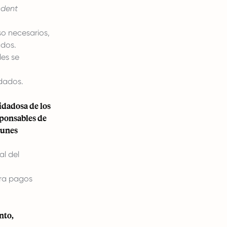
ndent
o necesarios,
ados.
les se
dados.
idadosa de los
sponsables de
munes
al del
ra pagos
nto,