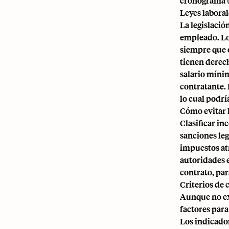
cronograma (
Leyes laboral
La legislació
empleado. L
siempre que 
tienen derec
salario mínim
contratante. 
lo cual podría
Cómo evitar l
Clasificar i
sanciones leg
impuestos at
autoridades e
contrato, par
Criterios de 
Aunque no exi
factores par
Los indicador