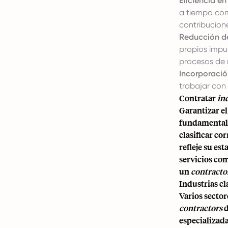
Eficiencia en
a tiempo com
contribucion
Reducción de
propios impue
procesos de 
Incorporació
trabajar con
Contratar
in
Garantizar e
fundamental p
clasificar co
refleje su est
servicios com
un
contracto
Industrias cl
Varios sector
contractors
d
especializada