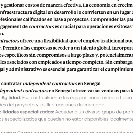
y gestionar costos de manera efectiva. La economía en crecim
infraestructura digital en desarrollo lo convierten en un lugar
fesionales calificados en base a proyectos. Comprender las pa
engagement de
contractors
es crucial para operaciones exitosas 
o.
ntractors
ofrece una flexibilidad que el empleo tradicional pu
 Permite a las empresas acceder a un talento global, incorpor
s específicos sin compromisos a largo plazo y, potencialmente
ales asociados con empleados a tiempo completo. Sin embargo,
l y administrativo es esencial para garantizar el cumplimien
e contratar
independent contractors
en Senegal
dependent contractors
en Senegal ofrece varias ventajas para 
y Agilidad:
Escalar fácilmente los equipos hacia arriba o haci
des del proyecto y las fluctuaciones del mercado.
ilidades especializadas:
Acceder a un diverso grupo de prof
s especializados que pueden no estar disponibles localment