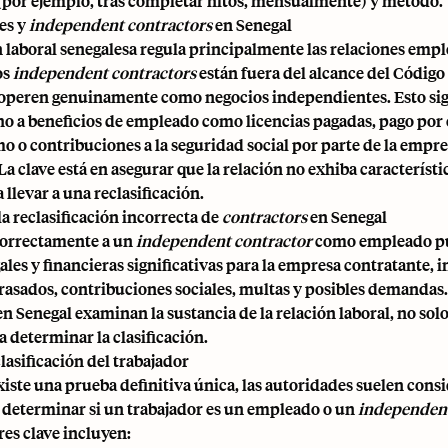
por ejemplo, tras completar hitos, mensualmente) y método.
es y
independent contractors
en Senegal
n laboral senegalesa regula principalmente las relaciones emp
os
independent contractors
están fuera del alcance del Código
operen genuinamente como negocios independientes. Esto sig
ho a beneficios de empleado como licencias pagadas, pago po
o o contribuciones a la seguridad social por parte de la empr
La clave está en asegurar que la relación no exhiba característ
 llevar a una reclasificación.
a reclasificación incorrecta de
contractors
en Senegal
ncorrectamente a un
independent contractor
como empleado pu
ales y financieras significativas para la empresa contratante,
rasados, contribuciones sociales, multas y posibles demandas.
n Senegal examinan la sustancia de la relación laboral, no solo 
a determinar la clasificación.
clasificación del trabajador
ste una prueba definitiva única, las autoridades suelen consi
a determinar si un trabajador es un empleado o un
independent
es clave incluyen: