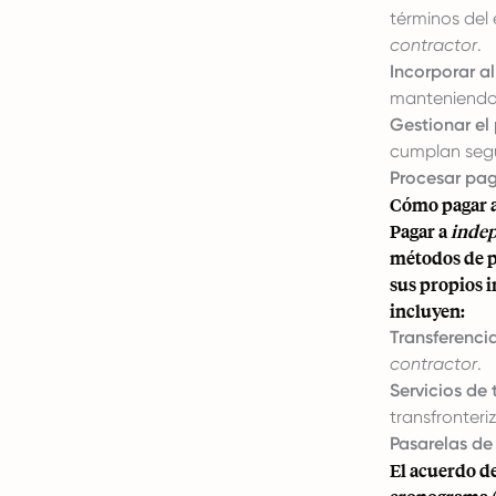
términos del
contractor
.
Incorporar a
manteniendo 
Gestionar el
cumplan seg
Procesar pag
Cómo pagar 
Pagar a
indep
métodos de pa
sus propios 
incluyen:
Transferenci
contractor
.
Servicios de 
transfronteri
Pasarelas de
El acuerdo d