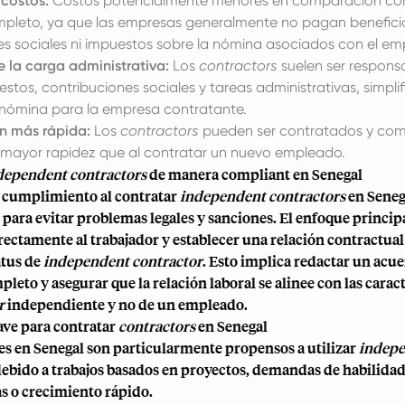
 costos:
Costos potencialmente menores en comparación co
pleto, ya que las empresas generalmente no pagan benefici
es sociales ni impuestos sobre la nómina asociados con el em
 la carga administrativa:
Los
contractors
suelen ser respons
stos, contribuciones sociales y tareas administrativas, simpli
nómina para la empresa contratante.
n más rápida:
Los
contractors
pueden ser contratados y com
 mayor rapidez que al contratar un nuevo empleado.
dependent contractors
de manera compliant en Senegal
l cumplimiento al contratar
independent contractors
en Seneg
ara evitar problemas legales y sanciones. El enfoque principa
rrectamente al trabajador y establecer una relación contractual
atus de
independent contractor
. Esto implica redactar un acu
pleto y asegurar que la relación laboral se alinee con las caract
r
independiente y no de un empleado.
ave para contratar
contractors
en Senegal
es en Senegal son particularmente propensos a utilizar
indep
ebido a trabajos basados en proyectos, demandas de habilida
s o crecimiento rápido.