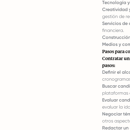
Tecnología y 
Creatividad 
gestión de re
Servicios de 
financiera.
Construcción
Medios y co
Pasos para c
Contratar u
pasos:
Definir el al
cronogramas 
Buscar candi
plataformas e
Evaluar cand
evaluar la id
Negociar tér
otros aspect
Redactar un 