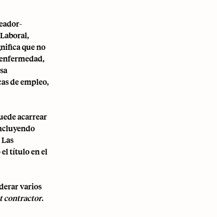
leador-
 Laboral,
nifica que no
r enfermedad,
esa
icas de empleo,
ede acarrear
 incluyendo
 Las
el título en el
derar varios
 contractor
.