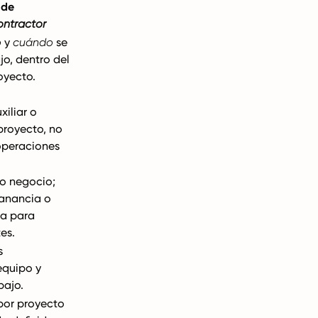
 de
ontractor
o
y
cuándo
se
ajo, dentro del
oyecto.
xiliar o
proyecto, no
 operaciones
o negocio;
ganancia o
ja para
tes.
s
equipo y
bajo.
 por proyecto