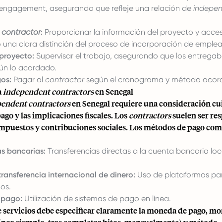
 engagement, asegurando que refleje una relación de
indepe
l
contractor
:
Proporcionar la información del proyecto y acces
una clara distinción del proceso de incorporación de emple
 proyecto:
Supervisar el trabajo, asegurando que los entregab
ún lo acordado.
os:
Pagar al
contractor
según el cronograma y método acor
a
independent contractors
en Senegal
endent contractors
en Senegal requiere una consideración cu
go y las implicaciones fiscales. Los
contractors
suelen ser re
impuestos y contribuciones sociales. Los métodos de pago co
as bancarias:
Transferencias directas a la cuenta bancaria loc
transferencia internacional de dinero:
Uso de plataformas pa
zos.
 pago:
Utilización de sistemas de pago en línea.
e servicios debe especificar claramente la moneda de pago, mo