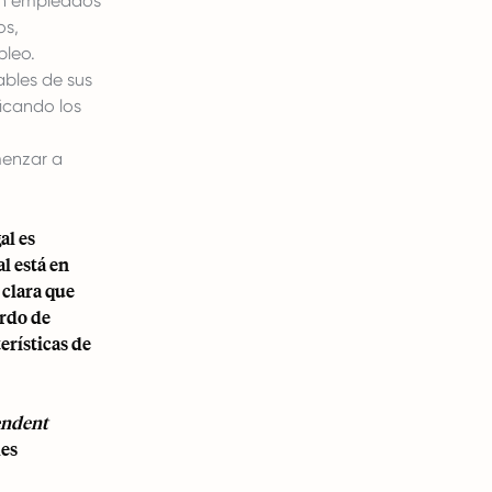
n empleados
os,
pleo.
ables de sus
ficando los
enzar a
al es
l está en
 clara que
erdo de
erísticas de
endent
des