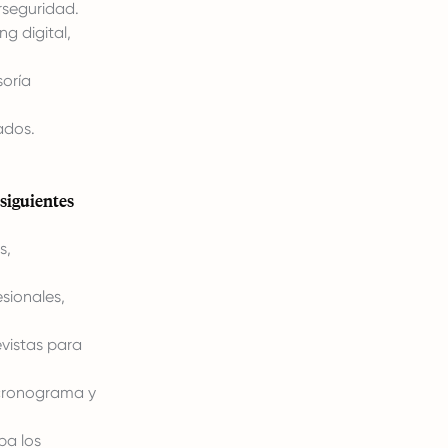
rseguridad.
g digital,
soría
ados.
siguientes
s,
sionales,
evistas para
 cronograma y
ba los