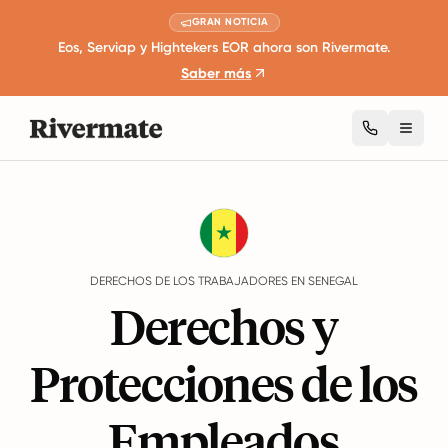
GRAN NOTICIA
Eos, Serviap y Hightekers EOR ahora son Rivermate.
Saber más
Toggl
Guides
Senegal
Rights
DERECHOS DE LOS TRABAJADORES EN SENEGAL
Derechos y
Protecciones de los
Empleados