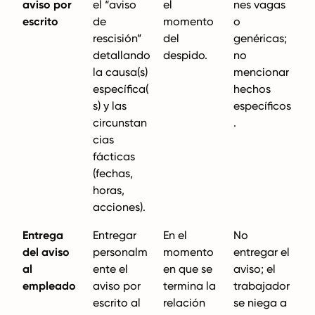
aviso por
el “aviso
el
nes vagas
escrito
de
momento
o
rescisión”
del
genéricas;
detallando
despido.
no
la causa(s)
mencionar
específica(
hechos
s) y las
específicos
circunstan
.
cias
fácticas
(fechas,
horas,
acciones).
Entrega
Entregar
En el
No
del aviso
personalm
momento
entregar el
al
ente el
en que se
aviso; el
empleado
aviso por
termina la
trabajador
escrito al
relación
se niega a