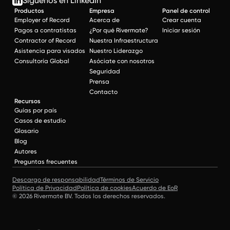
Síguenos en LinkedIn
Productos
Empresa
Panel de control
Employer of Record
Acerca de
Crear cuenta
Pagos a contratistas
¿Por qué Rivermate?
Iniciar sesión
Contractor of Record
Nuestra Infraestructura
Asistencia para visados
Nuestro Liderazgo
Consultoría Global
Asóciate con nosotros
Seguridad
Prensa
Contacto
Recursos
Guías por país
Casos de estudio
Glosario
Blog
Autores
Preguntas frecuentes
Descargo de responsabilidad
Términos de Servicio
Política de Privacidad
Política de cookies
Acuerdo de EoR
© 2026 Rivermate BV. Todos los derechos reservados.