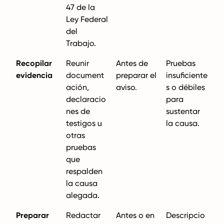
47 de la
Ley Federal
del
Trabajo.
Recopilar
Reunir
Antes de
Pruebas
evidencia
document
preparar el
insuficiente
ación,
aviso.
s o débiles
declaracio
para
nes de
sustentar
testigos u
la causa.
otras
pruebas
que
respalden
la causa
alegada.
Preparar
Redactar
Antes o en
Descripcio