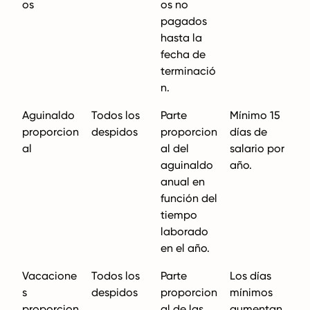
os
os no
pagados
hasta la
fecha de
terminació
n.
Aguinaldo
Todos los
Parte
Mínimo 15
proporcion
despidos
proporcion
días de
al
al del
salario por
aguinaldo
año.
anual en
función del
tiempo
laborado
en el año.
Vacacione
Todos los
Parte
Los días
s
despidos
proporcion
mínimos
proporcion
al de las
aumentan