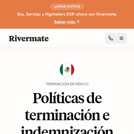
GRAN NOTICIA
Eos, Serviap y Hightekers EOR ahora son Rivermate.
Saber más
Toggl
Guides
México
Termination
TERMINACIÓN EN MÉXICO
Políticas de
terminación e
indemnización