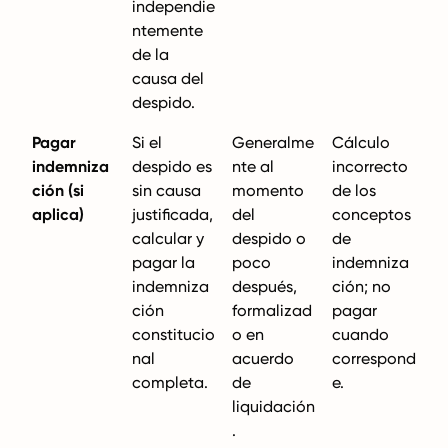
independie
ntemente
de la
causa del
despido.
Pagar
Si el
Generalme
Cálculo
indemniza
despido es
nte al
incorrecto
ción (si
sin causa
momento
de los
aplica)
justificada,
del
conceptos
calcular y
despido o
de
pagar la
poco
indemniza
indemniza
después,
ción; no
ción
formalizad
pagar
constitucio
o en
cuando
nal
acuerdo
correspond
completa.
de
e.
liquidación
.