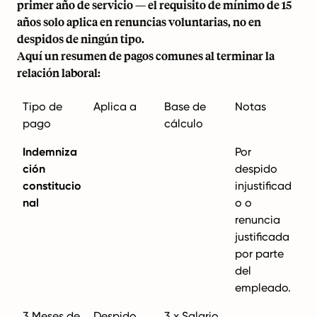
primer año de servicio — el requisito de mínimo de 15
años solo aplica en renuncias voluntarias, no en
despidos de ningún tipo.
Aquí un resumen de pagos comunes al terminar la
relación laboral:
Tipo de
Aplica a
Base de
Notas
pago
cálculo
Indemniza
Por
ción
despido
constitucio
injustificad
nal
o o
renuncia
justificada
por parte
del
empleado.
3 Meses de
Despido
3 x Salario