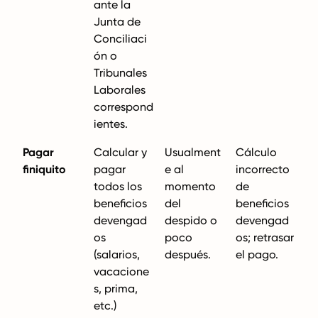
ante la
Junta de
Conciliaci
ón o
Tribunales
Laborales
correspond
ientes.
Pagar
Calcular y
Usualment
Cálculo
finiquito
pagar
e al
incorrecto
todos los
momento
de
beneficios
del
beneficios
devengad
despido o
devengad
os
poco
os; retrasar
(salarios,
después.
el pago.
vacacione
s, prima,
etc.)