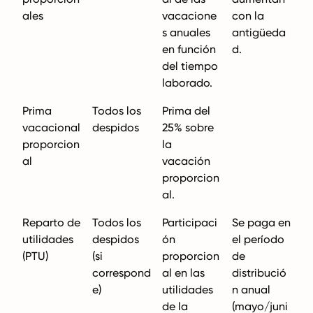
ales
vacacione
con la
s anuales
antigüeda
en función
d.
del tiempo
laborado.
Prima
Todos los
Prima del
vacacional
despidos
25% sobre
proporcion
la
al
vacación
proporcion
al.
Reparto de
Todos los
Participaci
Se paga en
utilidades
despidos
ón
el período
(PTU)
(si
proporcion
de
correspond
al en las
distribució
e)
utilidades
n anual
de la
(mayo/juni