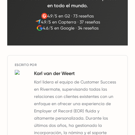
en todo el mundo.
4.9/5 en G2
·
73 reseñas
4.9/5 en Capterra
·
37 reseñas
4.6/5 en Google
·
34 reseñas
ESCRITO POR
Karl van der Weert
Karl lidera el equipo de Customer Success
en Rivermate, supervisando todas las
relaciones con clientes existentes con un
enfoque en ofrecer una experiencia de
Employer of Record (EOR) fluida y
altamente personalizada. Durante los
últimos dos años, ha gestionado la
incorporación, la nómina y el soporte