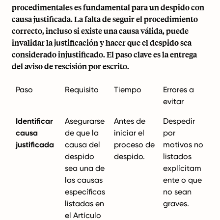
procedimentales es fundamental para un despido con
causa justificada. La falta de seguir el procedimiento
correcto, incluso si existe una causa válida, puede
invalidar la justificación y hacer que el despido sea
considerado injustificado. El paso clave es la entrega
del aviso de rescisión por escrito.
Paso
Requisito
Tiempo
Errores a
evitar
Identificar
Asegurarse
Antes de
Despedir
causa
de que la
iniciar el
por
justificada
causa del
proceso de
motivos no
despido
despido.
listados
sea una de
explícitam
las causas
ente o que
específicas
no sean
listadas en
graves.
el Artículo