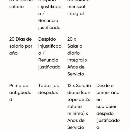
salario
injustificad
mensual
o /
integral
Renuncia
justificada
20 Días de
Despido
20 x
salario por
injustificad
Salario
año
o /
diario
Renuncia
integral x
justificada
Años de
Servicio
Prima de
Todos los
12 x Salario
Desde el
antigüeda
despidos
diario (con
primer año
d
tope de 2x
en
salario
cualquier
mínimo) x
despido
Años de
(justificado
Servicio
o