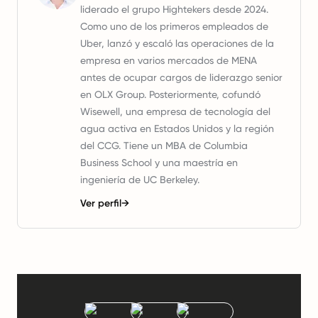
liderado el grupo Hightekers desde 2024.
Como uno de los primeros empleados de
Uber, lanzó y escaló las operaciones de la
empresa en varios mercados de MENA
antes de ocupar cargos de liderazgo senior
en OLX Group. Posteriormente, cofundó
Wisewell, una empresa de tecnología del
agua activa en Estados Unidos y la región
del CCG. Tiene un MBA de Columbia
Business School y una maestría en
ingeniería de UC Berkeley.
Ver perfil
→