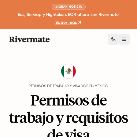
GRAN NOTICIA
Eos, Serviap y Hightekers EOR ahora son Rivermate.
Saber más
Toggl
Guides
México
Work Permits And Visas
PERMISOS DE TRABAJO Y VISADOS EN MÉXICO
Permisos de
trabajo y requisitos
de visa