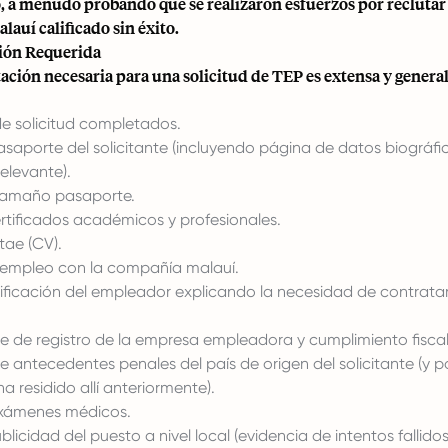
o, a menudo probando que se realizaron esfuerzos por reclutar
auí calificado sin éxito.
ón Requerida
ción necesaria para una solicitud de TEP es extensa y gener
de solicitud completados.
saporte del solicitante (incluyendo página de datos biográfic
relevante).
tamaño pasaporte.
rtificados académicos y profesionales.
tae (CV).
empleo con la compañía malauí.
tificación del empleador explicando la necesidad de contrata
de registro de la empresa empleadora y cumplimiento fiscal
e antecedentes penales del país de origen del solicitante (y 
ha residido allí anteriormente).
exámenes médicos.
licidad del puesto a nivel local (evidencia de intentos fallidos