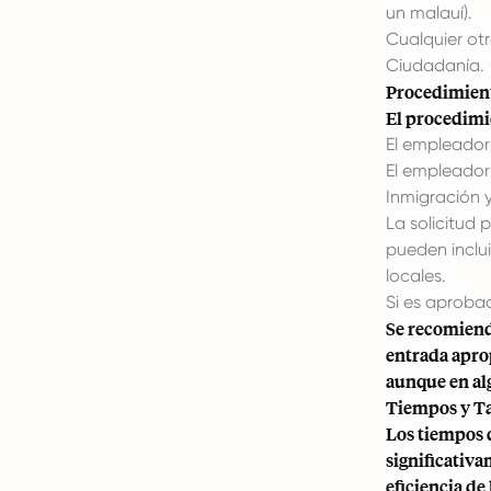
un malauí).
Cualquier ot
Ciudadanía.
Procedimient
El procedimi
El empleador
El empleador
Inmigración y
La solicitud 
pueden inclui
locales.
Si es aprobad
Se recomiend
entrada aprop
aunque en alg
Tiempos y Ta
Los tiempos 
significativa
eficiencia d