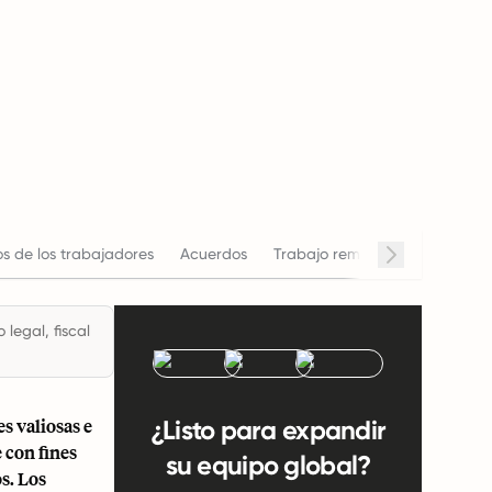
s de los trabajadores
Acuerdos
Trabajo remoto
Horario de 
legal, fiscal
s valiosas e
¿Listo para expandir
 con fines
su equipo global?
s. Los