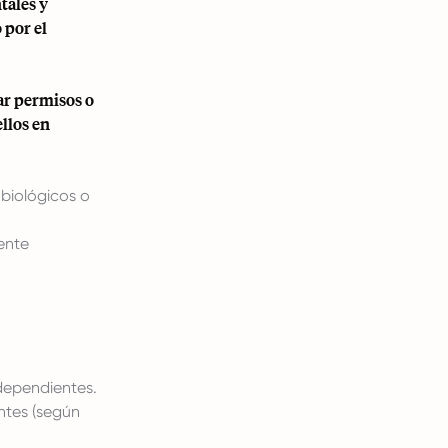
tales y
 por el
ar permisos o
llos en
biológicos o
ente
 dependientes.
ntes (según