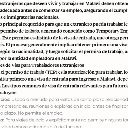
extranjeros que deseen vivir y trabajar en Malawi deben obtene
 adecuada antes de comenzar su empleo, asegurando el cumpl
es e inmigratorias nacionales.
 principal requerido para que un extranjero pueda trabajar l
n permiso de trabajo, a menudo conocido como Temporary E
 Este permiso es distinto de la visa de entrada, que otorga pe
aís. El proceso generalmente implica obtener primero una visa 
según la nacionalidad, y luego solicitar el permiso de trabajo,
por la entidad empleadora en Malawi.
s de Visa para Trabajadores Extranjeros
el permiso de trabajo (TEP) es la autorización para trabajar, l
itar primero una visa de entrada para ingresar a Malawi, dep
 Los tipos comunes de visa de entrada relevantes para futuro
ncluyen:
cios:
Usada a menudo para visitas de corto plazo relaciona
mpresariales, reuniones o exploración inicial antes de finaliz
go plazo. No permite el empleo.
ta:
Para viajes de ocio y explícitamente no permite ninguna f
vidad empresarial más allá del turismo.