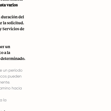
sta varios
a duración del
 la solicitud.
y Servicios de
ner un
o a la
 determinado.
e un período
ficos pueden
nente.
camino hacia
a la