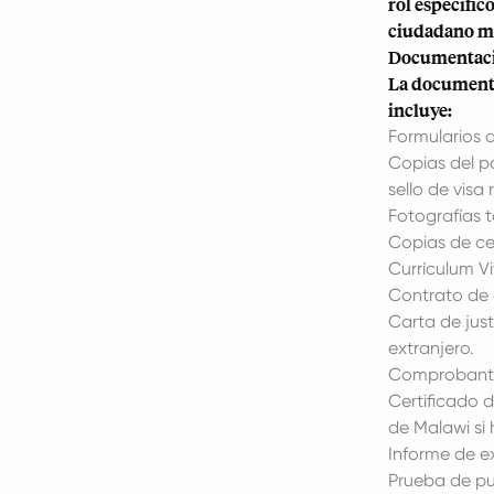
rol específic
ciudadano mal
Documentaci
La documenta
incluye:
Formularios 
Copias del pa
sello de visa 
Fotografías 
Copias de ce
Currículum Vi
Contrato de 
Carta de jus
extranjero.
Comprobante 
Certificado d
de Malawi si 
Informe de 
Prueba de pub