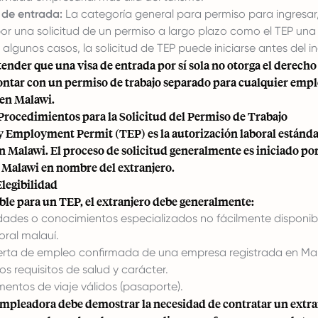
 de entrada:
La categoría general para permiso para ingresa
por una solicitud de un permiso a largo plazo como el TEP una
n algunos casos, la solicitud de TEP puede iniciarse antes del i
tender que una visa de entrada por sí sola no otorga el derecho 
contar con un permiso de trabajo separado para cualquier emp
en Malawi.
Procedimientos para la Solicitud del Permiso de Trabajo
 Employment Permit (TEP) es la autorización laboral estánda
n Malawi. El proceso de solicitud generalmente es iniciado po
 Malawi en nombre del extranjero.
Elegibilidad
ible para un TEP, el extranjero debe generalmente:
idades o conocimientos especializados no fácilmente disponib
ral malauí.
erta de empleo confirmada de una empresa registrada en Mal
os requisitos de salud y carácter.
entos de viaje válidos (pasaporte).
mpleadora debe demostrar la necesidad de contratar un extran