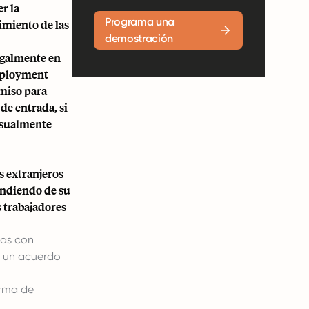
r la
Programa una
imiento de las
demostración
egalmente en
mployment
rmiso para
de entrada, si
 usualmente
os extranjeros
endiendo de su
s trabajadores
das con
ar un acuerdo
orma de