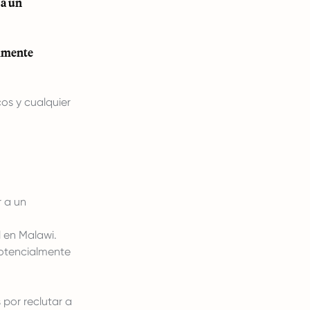
 a un
almente
os y cualquier
r a un
 en Malawi.
potencialmente
 por reclutar a