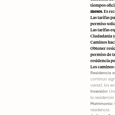
tiempos ofici
meses
. Es re
Las tarifas p
permiso solic
Las tarifas e
Ciudadanía y 
Caminos haci
Obtener resi
permiso de tr
residencia p
Los caminos 
Residencia a
continuo sign
variar), los 
Inversión:
Una
la residenci
Matrimonio:
residencia.