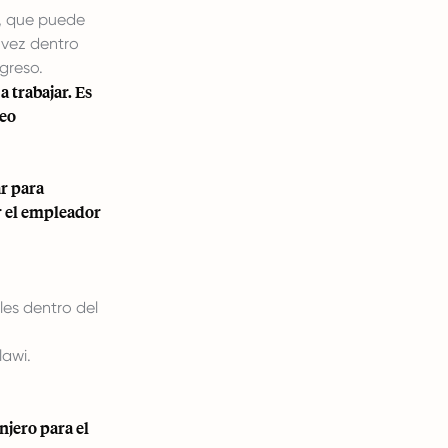
r, que puede
 vez dentro
ngreso.
a trabajar. Es
leo
r para
r el empleador
les dentro del
awi.
jero para el