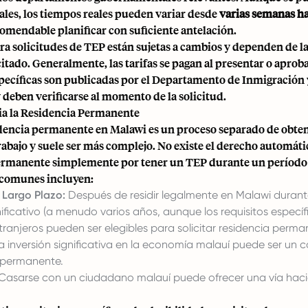
ales, los tiempos reales pueden variar desde
varias semanas ha
comendable planificar con suficiente antelación.
ara solicitudes de TEP están sujetas a cambios y dependen de l
itado. Generalmente, las tarifas se pagan al presentar o aprobar
specíficas son publicadas por el Departamento de Inmigración 
deben verificarse al momento de la solicitud.
a la Residencia Permanente
dencia permanente en Malawi es un proceso separado de obte
abajo y suele ser más complejo. No existe el derecho automátic
ermanente simplemente por tener un TEP durante un período
comunes incluyen:
 Largo Plazo:
Después de residir legalmente en Malawi durant
ificativo (a menudo varios años, aunque los requisitos especí
extranjeros pueden ser elegibles para solicitar residencia perma
 inversión significativa en la economía malauí puede ser un 
a permanente.
Casarse con un ciudadano malauí puede ofrecer una vía haci