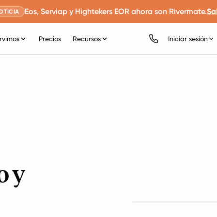
Eos, Serviap y Hightekers EOR ahora son Rivermate.
Sa
OTICIA
rvimos
Precios
Recursos
Iniciar sesión
o y