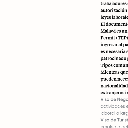
trabajadores 
autorización
leyes laboral
El documento
Malawi es u
Permit (TEP).
ingresar al p
es necesaria 
patrocinado 
Tipos comune
Mientras que 
pueden neces
nacionalidad.
extranjeros i
Visa de Nego
actividades e
laboral a lar
Visa de Turis
empleo o acti