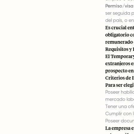
Permiso/visa
ser seguida 
del país, o e
Es crucial en
obligatorio 
remunerado 
Requisitos y 
El Temporary
extranjeros e
prospecto en
Criterios de 
Para ser eleg
Poseer habil
mercado labo
Tener una of
Cumplir con l
Poseer docum
La empresa e