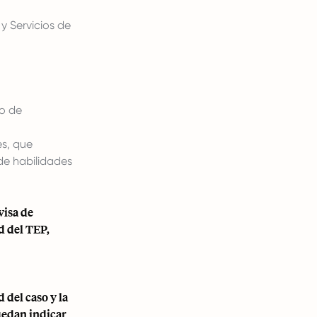
y Servicios de
to de
es, que
 de habilidades
visa de
d del TEP,
 del caso y la
uedan indicar