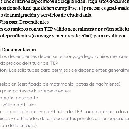
iene criterios específicos de elegibilidad, requisitos documen
os de solicitud que deben cumplirse. El proceso es gestionado
 de Inmigración y Servicios de Ciudadanía.
Visa para Dependientes
es extranjeros con un TEP válido generalmente pueden solicit
s dependientes (cónyuge y menores de edad) para residir con e
 y Documentación
Los dependientes deben ser el cónyuge legal o hijos menores 
optados del titular del TEP.
ión:
Las solicitudes para permisos de dependientes generalm
relación (certificado de matrimonio, actas de nacimiento).
s pasaportes de los dependientes.
tamaño pasaporte.
válido del titular.
capacidad financiera del titular del TEP para mantener a los
icos y certificados de antecedentes penales de los dependie
ón de la estadía).