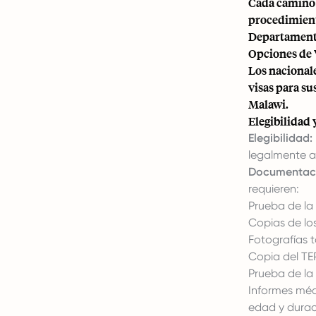
Cada camino t
procedimient
Departamento
Opciones de 
Los nacional
visas para su
Malawi.
Elegibilidad
Elegibilidad:
legalmente ad
Documentac
requieren:
Prueba de la 
Copias de lo
Fotografías 
Copia del TEP 
Prueba de la 
Informes méd
edad y duraci