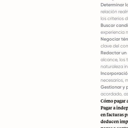
Determinar la
relación rea
los criterios 
Buscar candi
experiencia 
Negociar tér
clave del co
Redactar un 
alcance, los 
naturaleza in
Incorporació
necesarios, 
Gestionar y 
acordado, as
Cómo pagar a
Pagar a inde
en facturas p
deducen impue