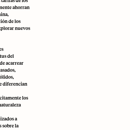
tarifas de los
lmente ahorran
mina,
ión de los
explorar nuevos
es
tus del
de acarrear
rasados,
ólidos,
ue diferencian
ícitamente los
 naturaleza
lizados a
 sobre la