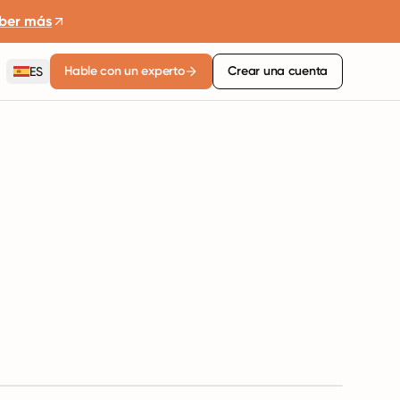
ber más
Hable con un experto
Crear una cuenta
ES