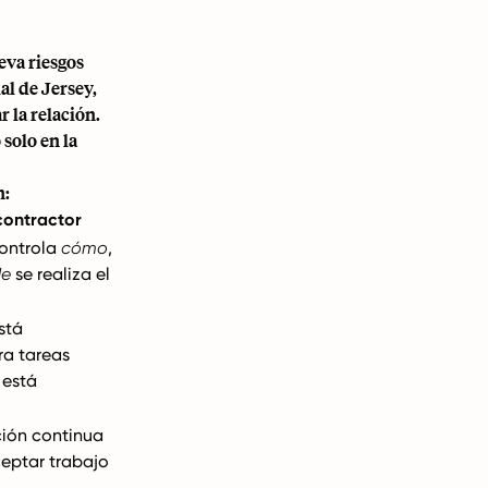
eva riesgos
l de Jersey,
 la relación.
 solo en la
n:
contractor
controla
cómo
,
de
se realiza el
stá
ra tareas
 está
ión continua
ceptar trabajo