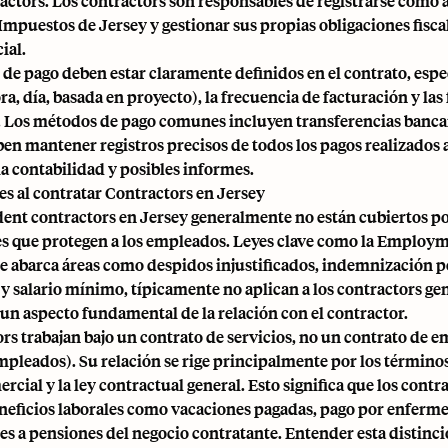
ractors. Los contractors son responsables de registrarse com
 Impuestos de Jersey y gestionar sus propias obligaciones fisca
ial.
de pago deben estar claramente definidos en el contrato, espe
ora, día, basada en proyecto), la frecuencia de facturación y las
 Los métodos de pago comunes incluyen transferencias bancar
n mantener registros precisos de todos los pagos realizados 
a contabilidad y posibles informes.
es al contratar Contractors en Jersey
ent contractors en Jersey generalmente no están cubiertos p
les que protegen a los empleados. Leyes clave como la Employm
e abarca áreas como despidos injustificados, indemnización p
 salario mínimo, típicamente no aplican a los contractors ge
 un aspecto fundamental de la relación con el contractor.
rs trabajan bajo un contrato de servicios, no un contrato de 
empleados). Su relación se rige principalmente por los término
rcial y la ley contractual general. Esto significa que los contr
eficios laborales como vacaciones pagadas, pago por enferm
s a pensiones del negocio contratante. Entender esta distinció