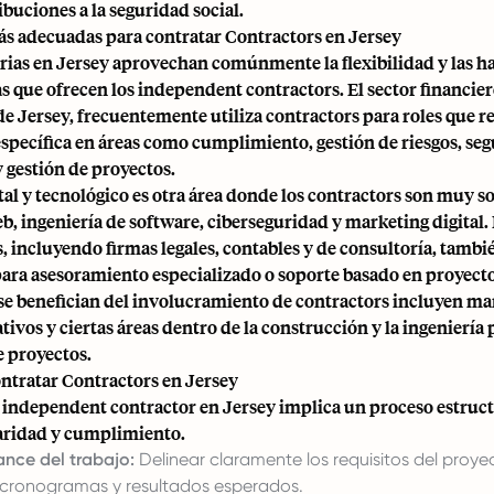
ibuciones a la seguridad social.
ás adecuadas para contratar Contractors en Jersey
trias en Jersey aprovechan comúnmente la flexibilidad y las h
s que ofrecen los independent contractors. El sector financier
e Jersey, frecuentemente utiliza contractors para roles que r
específica en áreas como cumplimiento, gestión de riesgos, se
 gestión de proyectos.
ital y tecnológico es otra área donde los contractors son muy s
b, ingeniería de software, ciberseguridad y marketing digital. 
, incluyendo firmas legales, contables y de consultoría, tamb
para asesoramiento especializado o soporte basado en proyecto
 se benefician del involucramiento de contractors incluyen ma
ativos y ciertas áreas dentro de la construcción y la ingeniería 
e proyectos.
ontratar Contractors en Jersey
 independent contractor en Jersey implica un proceso estruc
laridad y cumplimiento.
cance del trabajo:
Delinear claramente los requisitos del proye
 cronogramas y resultados esperados.