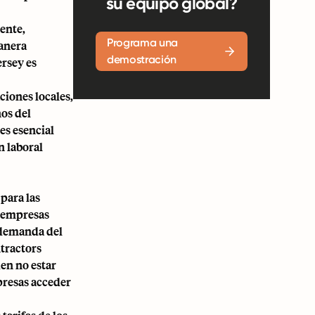
su equipo global?
ente,
Programa una
manera
demostración
ersey es
ciones locales,
nos del
es esencial
n laboral
para las
s empresas
a demanda del
tractors
en no estar
presas acceder