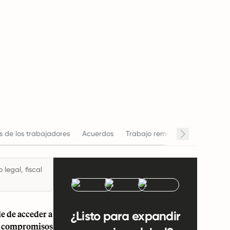
 de los trabajadores
Acuerdos
Trabajo remoto
Horario de 
legal, fiscal
e de acceder a
¿Listo para expandir
los compromisos