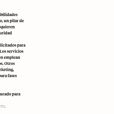
abilidades
o, un pilar de
equieren
guridad
olicitados para
Los servicios
ién emplean
s. Otros
rketing,
para fases
turado para
cto,