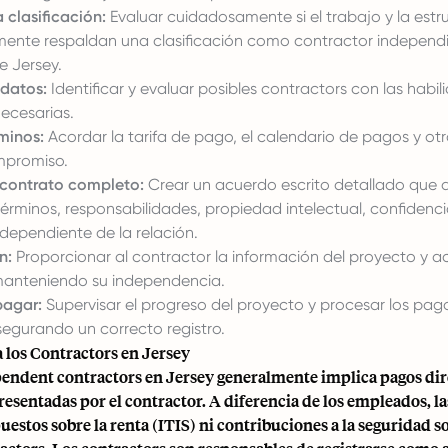
 clasificación:
Evaluar cuidadosamente si el trabajo y la estr
lmente respaldan una clasificación como contractor independ
de Jersey.
datos:
Identificar y evaluar posibles contractors con las habil
necesarias.
minos:
Acordar la tarifa de pago, el calendario de pagos y ot
mpromiso.
contrato completo:
Crear un acuerdo escrito detallado que d
términos, responsabilidades, propiedad intelectual, confidenci
dependiente de la relación.
n:
Proporcionar al contractor la información del proyecto y 
manteniendo su independencia.
pagar:
Supervisar el progreso del proyecto y procesar los pag
egurando un correcto registro.
 los Contractors en Jersey
pendent contractors en Jersey generalmente implica pagos dir
resentadas por el contractor. A diferencia de los empleados, l
stos sobre la renta (ITIS) ni contribuciones a la seguridad so