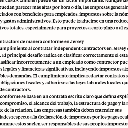
 en costos también puede ser un factor importante. Aunque las 
puedan parecer más altas por hora o día, las empresas genera
ociados con beneficios para empleados, impuestos sobre la nó
y gastos administrativos. Esto puede traducirse en una reducc
ivos totales, especialmente para proyectos a corto plazo o al 
ntractors de manera conforme en Jersey
cumplimiento al contratar independent contractors en Jersey 
El principal desafío radica en clasificar correctamente el esta
Clasificar incorrectamente a un empleado como contractor pue
 legales y financieras significativas, incluyendo impuestos at
ibles demandas. El cumplimiento implica redactar contratos s
obligaciones fiscales y adherirse a las leyes laborales locales q
de contractors.
conforme se basa en un contrato escrito claro que defina expl
compromiso, el alcance del trabajo, la estructura de pago y la
e de la relación. Las empresas también deben entender sus
ades respecto a la declaración de impuestos por los pagos rea
aunque estos suelen ser responsables de sus propios impuestos