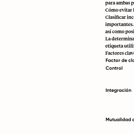
para ambas p
Cómo evitar l
Clasificar i
importantes.
así como posi
La determinac
etiqueta util
Factores clav
Factor de cl
Control
Integración
Mutualidad 