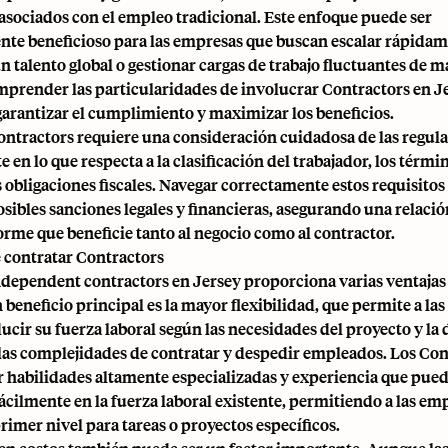
 asociados con el empleo tradicional. Este enfoque puede ser
nte beneficioso para las empresas que buscan escalar rápidam
 talento global o gestionar cargas de trabajo fluctuantes de 
mprender las particularidades de involucrar Contractors en J
garantizar el cumplimiento y maximizar los beneficios.
ntractors requiere una consideración cuidadosa de las regula
 en lo que respecta a la clasificación del trabajador, los térmi
s obligaciones fiscales. Navegar correctamente estos requisitos 
osibles sanciones legales y financieras, asegurando una relació
orme que beneficie tanto al negocio como al contractor.
e contratar Contractors
ndependent contractors en Jersey proporciona varias ventajas 
beneficio principal es la mayor flexibilidad, que permite a la
ucir su fuerza laboral según las necesidades del proyecto y l
las complejidades de contratar y despedir empleados. Los Con
r habilidades altamente especializadas y experiencia que pued
ácilmente en la fuerza laboral existente, permitiendo a las em
primer nivel para tareas o proyectos específicos.