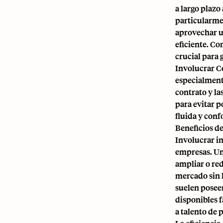
a largo plazo
particularme
aprovechar un
eficiente. Co
crucial para 
Involucrar Co
especialmente
contrato y la
para evitar p
fluida y conf
Beneficios d
Involucrar i
empresas. Un 
ampliar o red
mercado sin 
suelen posee
disponibles f
a talento de 