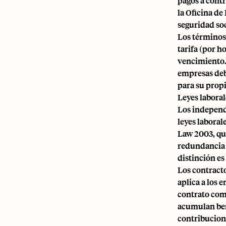
pagos a cont
la Oficina de
seguridad soc
Los términos 
tarifa (por h
vencimiento.
empresas debe
para su propi
Leyes laboral
Los independ
leyes labora
Law 2003, qu
redundancia y
distinción es
Los contracto
aplica a los 
contrato come
acumulan ben
contribucione