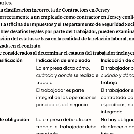
artes.
a clasificación incorrecta de Contractors en Jersey
ncorrectamente a un empleado como contractor en Jersey conll
 La Oficina de Impuestos y el Departamento de Seguridad Socia
bles desafíos legales por parte del trabajador, pueden examinar
ión del estatus se basa en la realidad de la relación laboral, no
izada en el contrato.
e considerados al determinar el estatus del trabajador incluye
asificación
Indicación de empleado
Indicación de 
La empresa dicta
cómo
,
El trabajador 
cuándo
y
dónde
se realiza el
cuándo
y
dón
trabajo
trabajo
El trabajador es parte
El trabajador e
integral de las operaciones
contratado pa
principales del negocio
específicas, no
integrado
de obligación
La empresa debe ofrecer
No hay obligac
trabajo, el trabajador debe
de ofrecer o a
aceptarlo
futuro