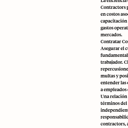
La eficiencia
Contractors 
en costos as
capacitación 
gastos operat
mercados.
Contratar Co
Asegurar el 
fundamental. 
trabajador. 
repercusiones
multas y pos
entender las 
a empleados 
Una relación 
términos del 
independient
responsabilid
contractors, 