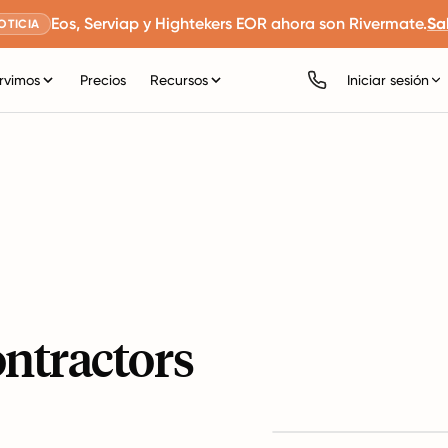
Eos, Serviap y Hightekers EOR ahora son Rivermate.
Sa
OTICIA
rvimos
Precios
Recursos
Iniciar sesión
ontractors