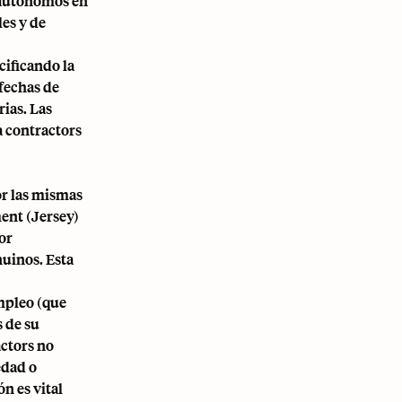
o autónomos en
les y de
cificando la
 fechas de
ias. Las
a contractors
or las mismas
ent (Jersey)
or
nuinos. Esta
empleo (que
s de su
actors no
edad o
n es vital