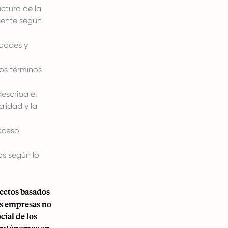
uctura de la
iente según
idades y
ros términos
escriba el
alidad y la
acceso
os según lo
ectos basados
as empresas no
cial de los