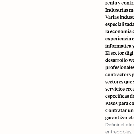
renta y contr
Industrias m
Varias indus
especializada
la economía d
experiencia 
informática y
El sector dig
desarrollo we
profesionales
contractors 
sectores que
servicios cre
específicas d
Pasos para c
Contratar un
garantizar c
Definir el al
entregables,