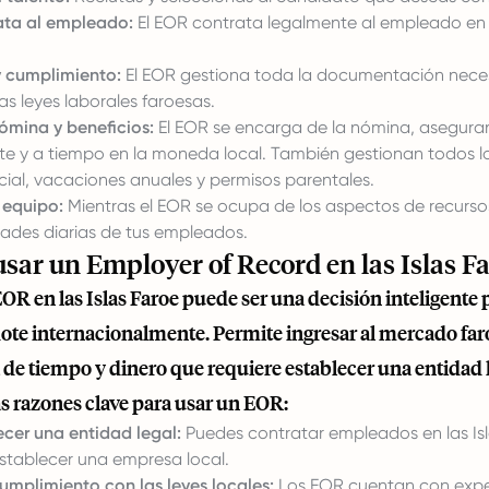
ata al empleado:
El EOR contrata legalmente al empleado en 
y cumplimiento:
El EOR gestiona toda la documentación neces
s leyes laborales faroesas.
ómina y beneficios:
El EOR se encarga de la nómina, asegur
e y a tiempo en la moneda local. También gestionan todos los
cial, vacaciones anuales y permisos parentales.
 equipo:
Mientras el EOR se ocupa de los aspectos de recursos
dades diarias de tus empleados.
usar un Employer of Record en las Islas F
EOR en las Islas Faroe puede ser una decisión inteligente 
te internacionalmente. Permite ingresar al mercado faroé
a de tiempo y dinero que requiere establecer una entidad 
s razones clave para usar un EOR:
ecer una entidad legal:
Puedes contratar empleados en las Isl
stablecer una empresa local.
umplimiento con las leyes locales:
Los EOR cuentan con exper