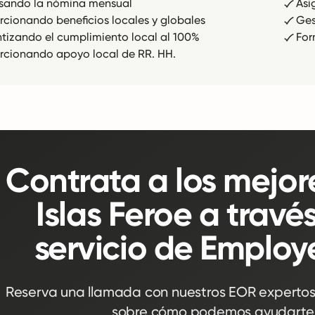
sando la nómina mensual
Asi
rcionando beneficios locales y globales
Ges
tizando el cumplimiento local al 100%
For
rcionando apoyo local de RR. HH.
Contrata a los mejor
Islas Feroe a travé
servicio de Employ
Reserva una llamada con nuestros EOR expertos
sobre cómo podemos ayudarte e