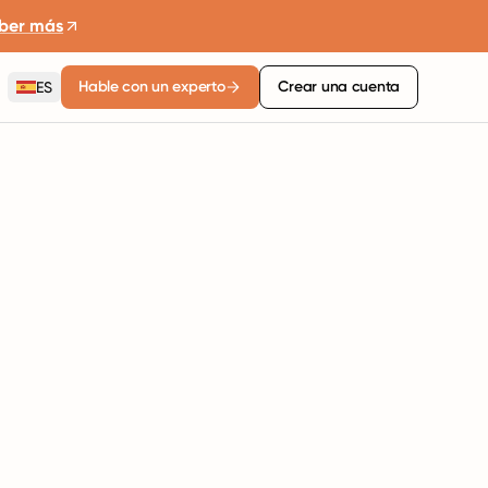
ber más
Hable con un experto
Crear una cuenta
ES