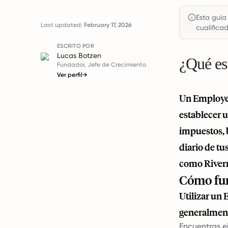
Esta guía
Last updated:
February 17, 2026
cualificad
ESCRITO POR
Lucas Botzen
¿Qué es
Fundador, Jefe de Crecimiento
Ver perfil
→
Un Employer
establecer u
impuestos, b
diario de t
como
River
Cómo fun
Utilizar un 
generalmen
Encuentras el