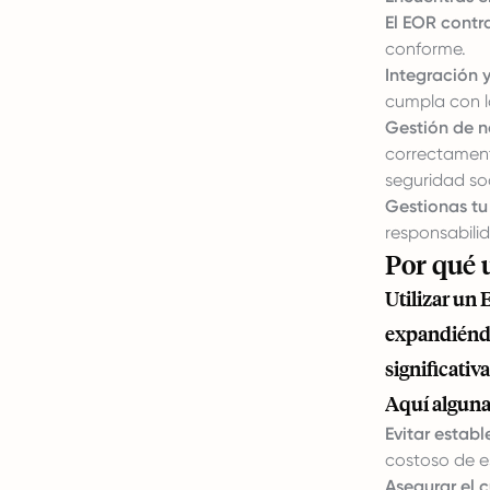
El EOR contr
conforme.
Integración 
cumpla con la
Gestión de n
correctament
seguridad so
Gestionas tu
responsabili
Por qué 
Utilizar un 
expandiéndo
significativ
Aquí alguna
Evitar establ
costoso de e
Asegurar el c