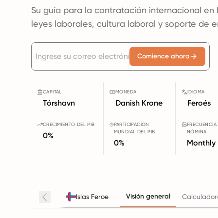
Su guía para la contratación internacional en 
leyes laborales, cultura laboral y soporte de 
Comience ahora
CAPITAL
MONEDA
IDIOMA
Tórshavn
Danish Krone
Feroés
CRECIMIENTO DEL PIB
PARTICIPACIÓN
FRECUENCIA
MUNDIAL DEL PIB
NÓMINA
0%
0%
Monthly
Visión general
Islas Feroe
Calculador