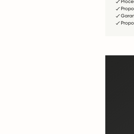
Proce
Propo
Garan
Propo