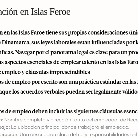
ación en Islas Feroe
n en las Islas Faroe tiene sus propias consideraciones ú
 Dinamarca, sus leyes laborales están influenciadas por 
íficas. Navegar por el panorama legal es clave para un proc
los aspectos esenciales de emplear talento en las Islas Faro
e empleo y cláusulas imprescindibles
s de empleo por escrito son una práctica estándar en las I
que los acuerdos verbales pueden ser legalmente válid
s de empleo deben incluir las siguientes cláusulas esenci
n:
Nombre completo y dirección tanto del empleador de Rec
bajo:
La ubicación principal donde trabajará el empleado.
cripción:
Una descripción clara del rol y responsabilidades de