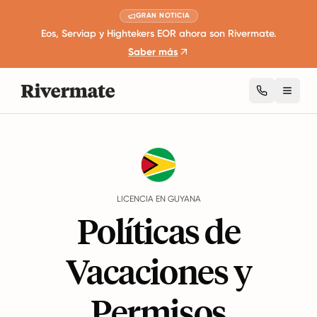
GRAN NOTICIA
Eos, Serviap y Hightekers EOR ahora son Rivermate.
Saber más
Toggl
Guides
Guyana
Leave
LICENCIA EN GUYANA
Políticas de
Vacaciones y
Permisos