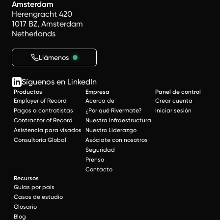
Amsterdam
Herengracht 420
1017 BZ, Amsterdam
Netherlands
Llámenos
Síguenos en LinkedIn
Productos
Empresa
Panel de control
Employer of Record
Acerca de
Crear cuenta
Pagos a contratistas
¿Por qué Rivermate?
Iniciar sesión
Contractor of Record
Nuestra Infraestructura
Asistencia para visados
Nuestro Liderazgo
Consultoría Global
Asóciate con nosotros
Seguridad
Prensa
Contacto
Recursos
Guías por país
Casos de estudio
Glosario
Blog