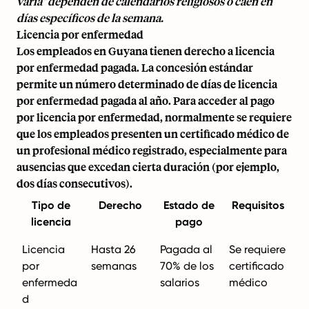
varía" dependen de calendarios religiosos o caen en
días específicos de la semana.
Licencia por enfermedad
Los empleados en Guyana tienen derecho a licencia
por enfermedad pagada. La concesión estándar
permite un número determinado de días de licencia
por enfermedad pagada al año. Para acceder al pago
por licencia por enfermedad, normalmente se requiere
que los empleados presenten un certificado médico de
un profesional médico registrado, especialmente para
ausencias que excedan cierta duración (por ejemplo,
dos días consecutivos).
Tipo de
Derecho
Estado de
Requisitos
licencia
pago
Licencia
Hasta 26
Pagada al
Se requiere
por
semanas
70% de los
certificado
enfermeda
salarios
médico
d