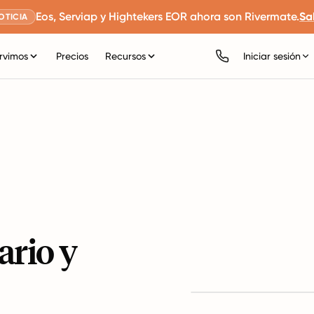
Eos, Serviap y Hightekers EOR ahora son Rivermate.
Sa
OTICIA
rvimos
Precios
Recursos
Iniciar sesión
ario y