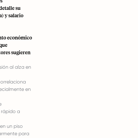
os
etalle su
) y salario
ento económico
nque
tores sugieren
ión al alza en
orrelaciona
pecialmente en
e
 rápido a
en un piso
ularmente para