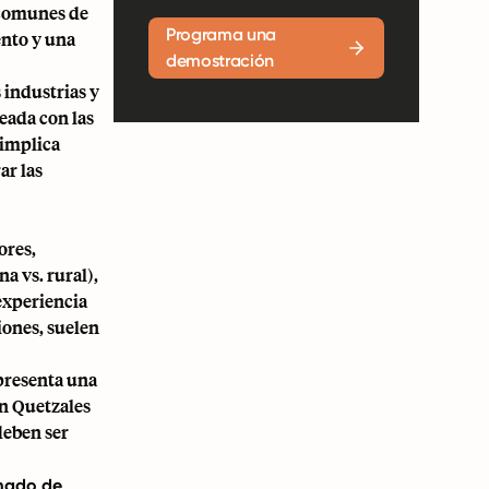
s comunes de
Programa una
ento y una
demostración
 industrias y
neada con las
 implica
ar las
ores,
a vs. rural),
 experiencia
iones, suelen
 presenta una
en Quetzales
deben ser
mado de