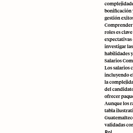
complejidades
bonificación 
gestión exitos
Comprender lo
roles es clav
expectativas 
investigar la
habilidades y
Salarios Com
Los salarios 
incluyendo el
la complejida
del candidato
ofrecer paqu
Aunque los ra
tabla ilustra
Guatemalteco
validadas con
Rol