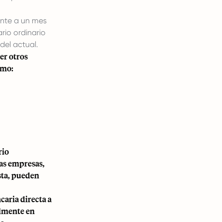
ente a un mes
ario ordinario
del actual.
er otros
omo:
rio
nas empresas,
sta, pueden
caria directa a
almente en