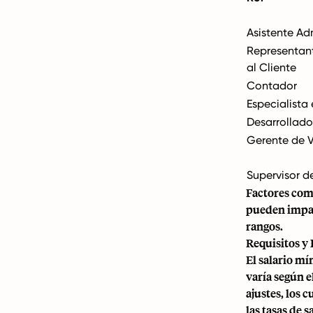
Asistente Ad
Representan
al Cliente
Contador
Especialista
Desarrollado
Gerente de 
Supervisor d
Factores como
pueden impact
rangos.
Requisitos y
El salario m
varía según 
ajustes, los
las tasas de 