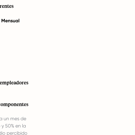
erentes
o Mensual
s empleadores
n componentes
 a un mes de
 y 50% en la
dio percibido