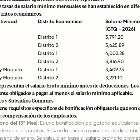
s tasas de salario mínimo mensuales se han establecido en dif
stritos económicos.
tividad
Distrito Económico
Salario Mínim
(GTQ - 2026)
Distrito 1
3,791.20
Distrito 2
3,625.89
Distrito 1
4,002.28
Distrito 2
3,816.90
y Maquila
Distrito 1
3,409.73
y Maquila
Distrito 2
3,221.10
 representan el salario bruto mínimo antes de deducciones. Lo
nte obligados a pagar al menos el salario mínimo aplicable.
es y Subsidios Comunes
ene requisitos específicos de bonificación obligatoria que so
la compensación de los empleados.
ono del 13º Mes):
Es una bonificación obligatoria equivalente
adera en dos cuotas: 50% en la primera quincena de diciembre
cena de enero. Se calcula en base al salario ordinario prome