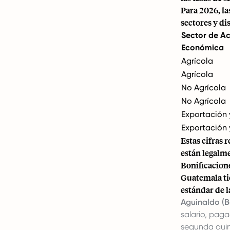
Para 2026, la
sectores y di
Sector de Ac
Económica
Agrícola
Agrícola
No Agrícola
No Agrícola
Exportación 
Exportación 
Estas cifras
están legalme
Bonificacion
Guatemala ti
estándar de 
Aguinaldo (B
salario, pag
segunda quin