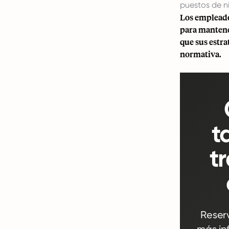
puestos de niv
Los empleado
para mantener
que sus estr
normativa.
t
t
Reser