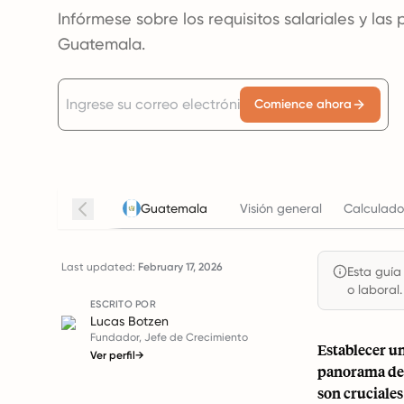
Infórmese sobre los requisitos salariales y la
Guatemala.
Comience ahora
Guatemala
Visión general
Calculado
Last updated:
February 17, 2026
Esta guía
o laboral.
ESCRITO POR
Lucas Botzen
Fundador, Jefe de Crecimiento
Establecer u
Ver perfil
→
panorama de 
son cruciales