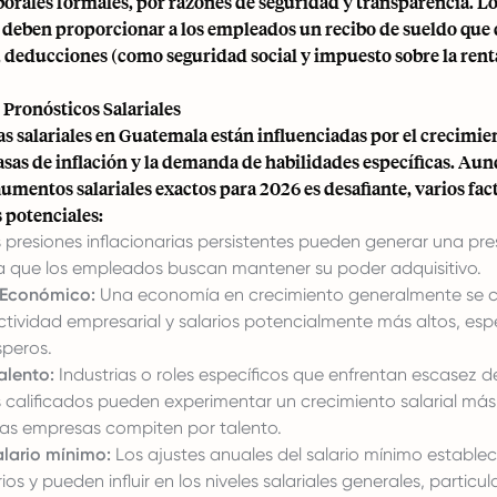
borales formales, por razones de seguridad y transparencia. L
deben proporcionar a los empleados un recibo de sueldo que d
, deducciones (como seguridad social y impuesto sobre la renta
 Pronósticos Salariales
as salariales en Guatemala están influenciadas por el crecimi
 tasas de inflación y la demanda de habilidades específicas. Au
umentos salariales exactos para 2026 es desafiante, varios fac
potenciales:
 presiones inflacionarias persistentes pueden generar una pres
 ya que los empleados buscan mantener su poder adquisitivo.
 Económico:
Una economía en crecimiento generalmente se c
tividad empresarial y salarios potencialmente más altos, es
speros.
alento:
Industrias o roles específicos que enfrentan escasez d
s calificados pueden experimentar un crecimiento salarial más
as empresas compiten por talento.
alario mínimo:
Los ajustes anuales del salario mínimo establec
rios y pueden influir en los niveles salariales generales, partic