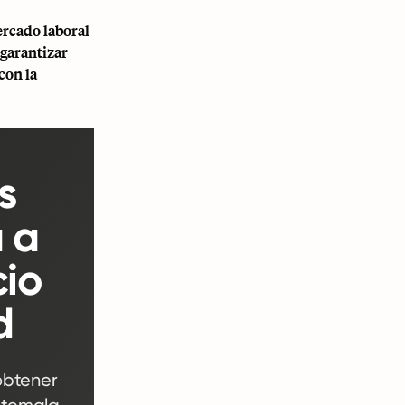
rcado laboral
 garantizar
con la
s
 a
cio
d
obtener