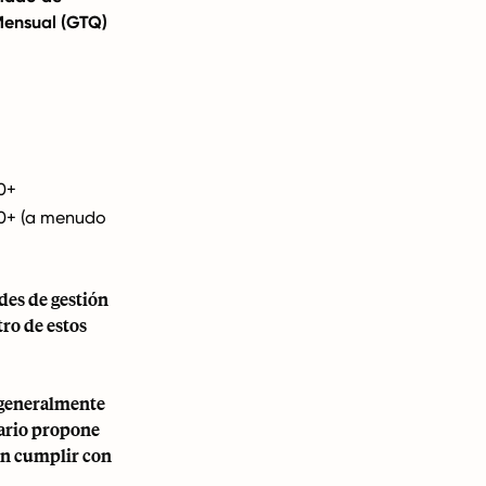
Mensual (GTQ)
0+
00+ (a menudo
des de gestión
tro de estos
 generalmente
lario propone
en cumplir con