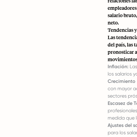
relaciones la
empleadores 
salario bruto
neto.
Tendencias y
Las tendenci
del país, las
pronosticar a
movimientos 
Inflación:
Las
los salarios
Crecimiento
con mayor ac
sectores pró
Escasez de T
profesionale
medida que l
Ajustes del s
para los sala