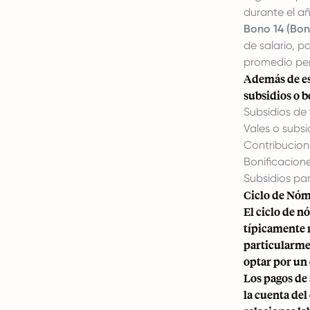
durante el añ
Bono 14 (Bon
de salario, p
promedio perc
Además de es
subsidios o 
Subsidios de
Vales o subs
Contribucione
Bonificacion
Subsidios pa
Ciclo de Nóm
El ciclo de 
típicamente r
particularme
optar por un 
Los pagos de 
la cuenta de