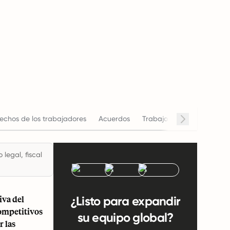
echos de los trabajadores
Acuerdos
Trabajo remoto
Horario
legal, fiscal
iva del
¿Listo para expandir
competitivos
su equipo global?
r las