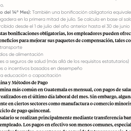
o.
o del 14º Mes):
También una bonificación obligatoria equival
agadera en la primera mitad de julio. Se calcula en base al sal
ibido desde el 1 de julio del año anterior hasta el 30 de junio 
tas bonificaciones obligatorias, los empleadores pueden ofrec
beneficios para mejorar sus paquetes de compensación, tales c
 transporte
idios de alimentación
s a seguros de salud (más allá de los requisitos estatutarios)
es o incentivos basados en desempeño
ra educación o capacitación
ina y Métodos de Pago
nómina más común en Guatemala es mensual, con pagos de sala
ealizados en el último día laboral del mes. Sin embargo, algu
nte en ciertos sectores como manufactura o comercio minori
ciclo de pago quincenal.
salario se realizan principalmente mediante transferencia ban
l empleado. Los pagos en efectivo son menos comunes, especi