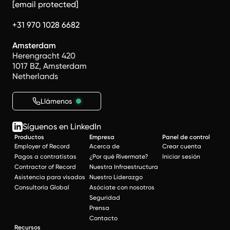
[email protected]
+31 970 1028 6682
Amsterdam
Herengracht 420
1017 BZ, Amsterdam
Netherlands
Llámenos
Síguenos en LinkedIn
Productos
Empresa
Panel de control
Employer of Record
Acerca de
Crear cuenta
Pagos a contratistas
¿Por qué Rivermate?
Iniciar sesión
Contractor of Record
Nuestra Infraestructura
Asistencia para visados
Nuestro Liderazgo
Consultoría Global
Asóciate con nosotros
Seguridad
Prensa
Contacto
Recursos