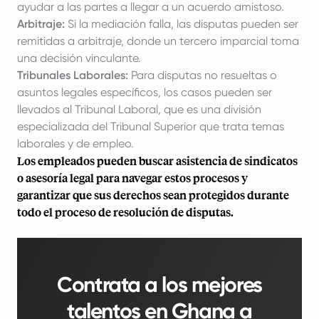
ayudar a las partes a llegar a un acuerdo amistoso.
Arbitraje:
Si la mediación falla, las disputas pueden ser
remitidas a arbitraje, donde un tercero imparcial toma
una decisión vinculante.
Tribunales Laborales:
Para disputas no resueltas o
asuntos legales específicos, los casos pueden ser
llevados al Tribunal Laboral, que es una división
especializada del Tribunal Superior que trata temas
laborales y de empleo.
Los empleados pueden buscar asistencia de sindicatos
o asesoría legal para navegar estos procesos y
garantizar que sus derechos sean protegidos durante
todo el proceso de resolución de disputas.
Contrata a los mejores
talentos en Ghana a