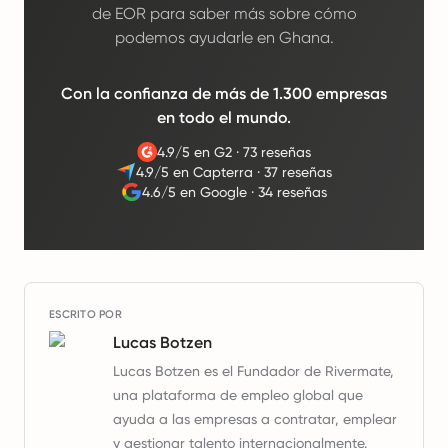
de EOR para saber más sobre cómo
podemos ayudarle en Ghana.
Con la confianza de más de 1.300 empresas
en todo el mundo.
4.9/5 en G2
·
73 reseñas
4.9/5 en Capterra
·
37 reseñas
4.6/5 en Google
·
34 reseñas
ESCRITO POR
Lucas Botzen
Lucas Botzen es el Fundador de Rivermate,
una plataforma de empleo global que
ayuda a las empresas a contratar, emplear
y gestionar talento internacionalmente.