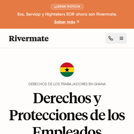
GRAN NOTICIA
Eos, Serviap y Hightekers EOR ahora son Rivermate.
Saber más
Toggl
Guides
Ghana
Rights
DERECHOS DE LOS TRABAJADORES EN GHANA
Derechos y
Protecciones de los
Empleados