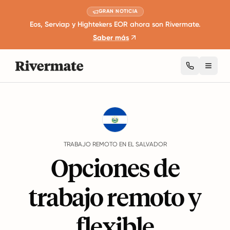
GRAN NOTICIA
Eos, Serviap y Hightekers EOR ahora son Rivermate.
Saber más
Toggl
Guides
El Salvador
Remote Work
TRABAJO REMOTO EN EL SALVADOR
Opciones de
trabajo remoto y
flexible