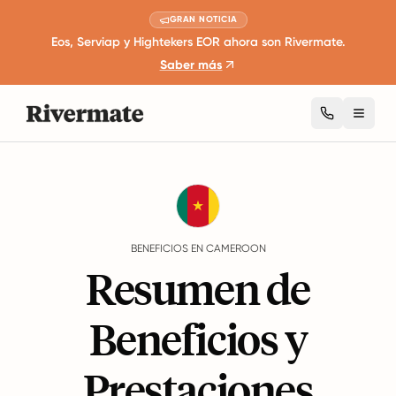
GRAN NOTICIA
Eos, Serviap y Hightekers EOR ahora son Rivermate.
Saber más
Toggl
Guides
Cameroon
Benefits
BENEFICIOS EN CAMEROON
Resumen de
Beneficios y
Prestaciones