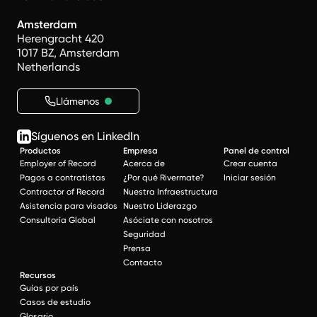
Amsterdam
Herengracht 420
1017 BZ, Amsterdam
Netherlands
Llámenos
Síguenos en LinkedIn
Productos
Empresa
Panel de control
Employer of Record
Acerca de
Crear cuenta
Pagos a contratistas
¿Por qué Rivermate?
Iniciar sesión
Contractor of Record
Nuestra Infraestructura
Asistencia para visados
Nuestro Liderazgo
Consultoría Global
Asóciate con nosotros
Seguridad
Prensa
Contacto
Recursos
Guías por país
Casos de estudio
Glosario