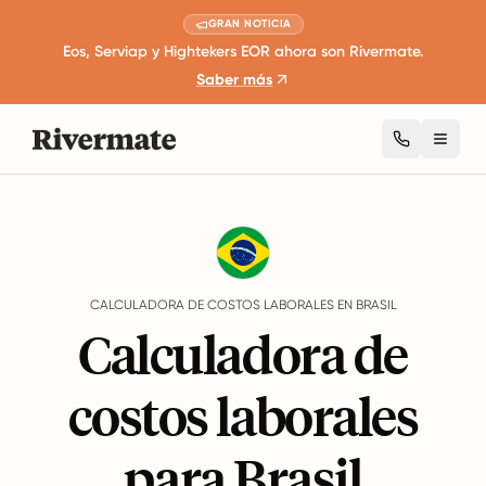
GRAN NOTICIA
Eos, Serviap y Hightekers EOR ahora son Rivermate.
Saber más
Toggl
Guides
Brasil
Employment Cost Calculator
CALCULADORA DE COSTOS LABORALES EN BRASIL
Calculadora de
costos laborales
para Brasil