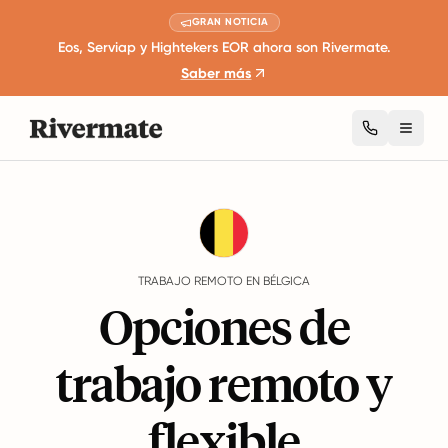
GRAN NOTICIA
Eos, Serviap y Hightekers EOR ahora son Rivermate.
Saber más
Toggl
Guides
Bélgica
Remote Work
TRABAJO REMOTO EN BÉLGICA
Opciones de
trabajo remoto y
flexible