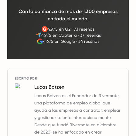
Con la confianza de más de 1.300 empresas
en todo el mundo.
4.9/5 en G2
·
73 reseñas
4.9/5 en Capterra
·
37 reseñas
4.6/5 en Google
·
34 reseñas
ESCRITO POR
Lucas Botzen
Lucas Botzen es el Fundador de Rivermate,
una plataforma de empleo global que
ayuda a las empresas a contratar, emplear
y gestionar talento internacionalmente.
Desde que fundó Rivermate en diciembre
de 2020, se ha enfocado en crear