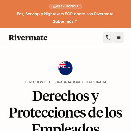
GRAN NOTICIA
Eos, Serviap y Hightekers EOR ahora son Rivermate.
Saber más
Toggl
Guides
Australia
Rights
DERECHOS DE LOS TRABAJADORES EN AUSTRALIA
Derechos y
Protecciones de los
Empleados