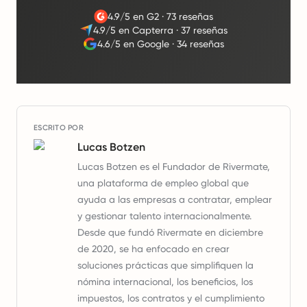
4.9/5 en G2
·
73 reseñas
4.9/5 en Capterra
·
37 reseñas
4.6/5 en Google
·
34 reseñas
ESCRITO POR
Lucas Botzen
Lucas Botzen es el Fundador de Rivermate,
una plataforma de empleo global que
ayuda a las empresas a contratar, emplear
y gestionar talento internacionalmente.
Desde que fundó Rivermate en diciembre
de 2020, se ha enfocado en crear
soluciones prácticas que simplifiquen la
nómina internacional, los beneficios, los
impuestos, los contratos y el cumplimiento