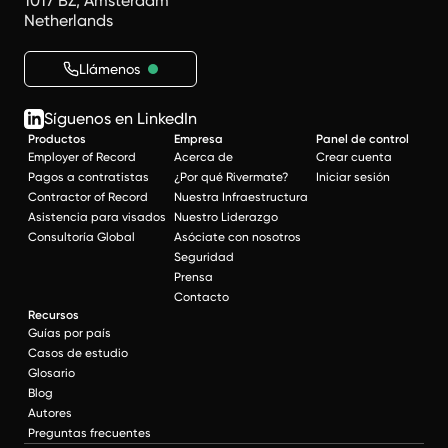
1017 BZ, Amsterdam
Netherlands
Llámenos
Síguenos en LinkedIn
Productos
Empresa
Panel de control
Employer of Record
Acerca de
Crear cuenta
Pagos a contratistas
¿Por qué Rivermate?
Iniciar sesión
Contractor of Record
Nuestra Infraestructura
Asistencia para visados
Nuestro Liderazgo
Consultoría Global
Asóciate con nosotros
Seguridad
Prensa
Contacto
Recursos
Guías por país
Casos de estudio
Glosario
Blog
Autores
Preguntas frecuentes