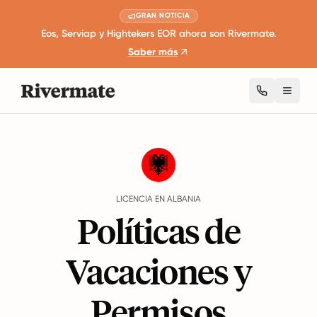
GRAN NOTICIA
Eos, Serviap y Hightekers EOR ahora son Rivermate.
Saber más
Toggl
Guides
Albania
Leave
LICENCIA EN ALBANIA
Políticas de
Vacaciones y
Permisos