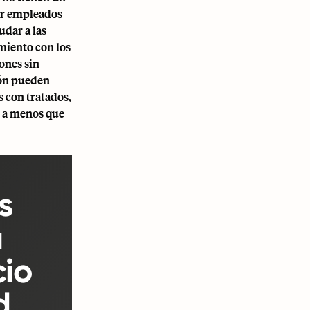
ar empleados
udar a las
miento con los
ones sin
ión pueden
s con tratados,
n a menos que
s
a
cio
d