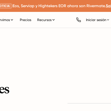
Eos, Serviap y Hightekers EOR ahora son Rivermate.
Sa
OTICIA
rvimos
Precios
Recursos
Iniciar sesión
es