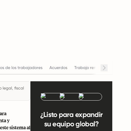
os de los trabajadores
Acuerdos
Trabajo remoto
Horario de
legal, fiscal
para
¿Listo para expandir
nta y
su equipo global?
ste sistema al