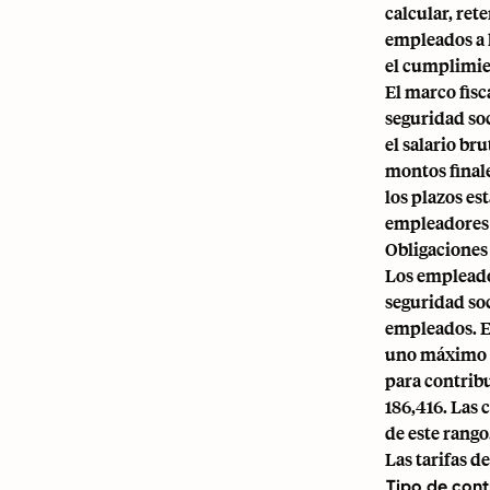
calcular, ret
empleados a l
el cumplimie
El marco fisc
seguridad soc
el salario br
montos final
los plazos es
empleadores 
Obligaciones
Los empleado
seguridad soc
empleados. E
uno máximo p
para contrib
186,416. Las 
de este rango
Las tarifas d
Tipo de cont