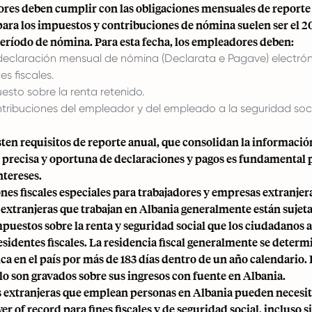
res deben cumplir con las obligaciones mensuales de reporte 
para los impuestos y contribuciones de nómina suelen ser el 2
período de nómina. Para esta fecha, los empleadores deben:
 declaración mensual de nómina (Declarata e Pagave) electr
es fiscales.
esto sobre la renta retenido.
ntribuciones del empleador y del empleado a la seguridad soci
ten requisitos de reporte anual, que consolidan la informaci
 precisa y oportuna de declaraciones y pagos es fundamental p
ntereses.
es fiscales especiales para trabajadores y empresas extranjer
extranjeras que trabajan en Albania generalmente están sujeta
uestos sobre la renta y seguridad social que los ciudadanos a
sidentes fiscales. La residencia fiscal generalmente se determ
ica en el país por más de 183 días dentro de un año calendario.
lo son gravados sobre sus ingresos con fuente en Albania.
 extranjeras que emplean personas en Albania pueden necesita
 of record para fines fiscales y de seguridad social, incluso s