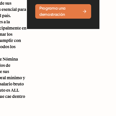
de sus
Programa una
 esencial para
demostración
 país.
s a la
incipalmente en
nar los
Cumplir con
todos los
bre Nómina
dos de
e sus
bral mínimo y
salario bruto
uto es ALL
que cae dentro