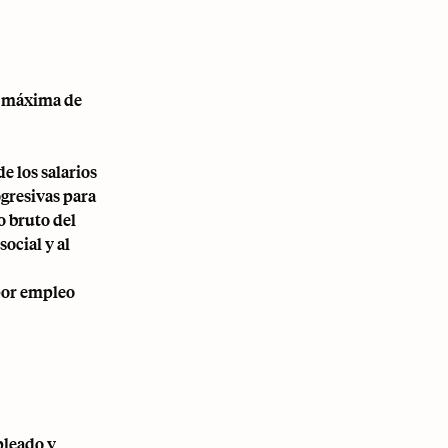
se máxima de
e los salarios
ogresivas para
o bruto del
ocial y al
 por empleo
pleado y