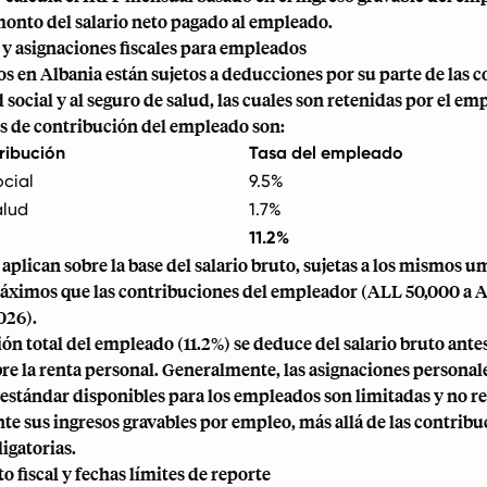
 monto del
salario neto
pagado al empleado.
y asignaciones fiscales para empleados
 en Albania están sujetos a deducciones por su parte de las 
d social y al seguro de salud, las cuales son retenidas por el em
as de contribución del empleado son:
ribución
Tasa del empleado
cial
9.5%
alud
1.7%
11.2%
e aplican sobre la base del salario bruto, sujetas a los mismos 
ximos que las contribuciones del empleador (ALL 50,000 a A
026).
ón total del empleado (11.2%) se deduce del salario bruto antes
e la renta personal. Generalmente, las asignaciones personal
estándar disponibles para los empleados son limitadas y no 
e sus ingresos gravables por empleo, más allá de las contribu
ligatorias.
fiscal y fechas límites de reporte