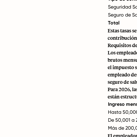
Seguridad So
Seguro de S
Total
Estas tasas s
contribución
Requisitos de
Los empleador
brutos mensua
el impuesto s
empleado desp
seguro de sal
Para 2026, la
están estruct
Ingreso mens
Hasta 50,00
De 50,001 a
Más de 200,
El empleador