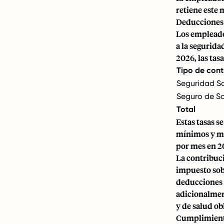
retiene este
Deducciones 
Los empleados
a la segurida
2026, las tas
Tipo de cont
Seguridad So
Seguro de S
Total
Estas tasas s
mínimos y má
por mes en 2
La contribuci
impuesto sobr
deducciones 
adicionalment
y de salud ob
Cumplimiento 