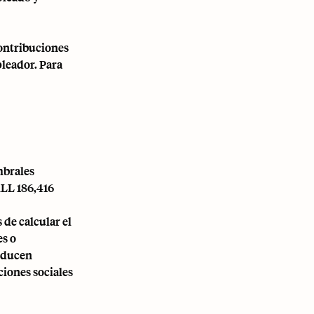
contribuciones
pleador. Para
umbrales
LL 186,416
 de calcular el
es o
reducen
ciones sociales