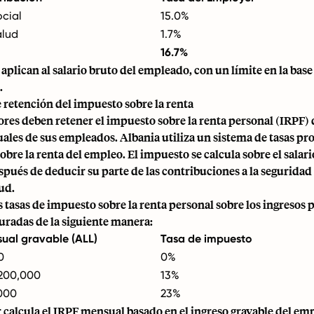
cial
15.0%
alud
1.7%
16.7%
e aplican al salario bruto del empleado, con un límite en la ba
.
 retención del impuesto sobre la renta
es deben retener el impuesto sobre la renta personal (IRPF) d
les de sus empleados. Albania utiliza un sistema de tasas pr
obre la renta del empleo. El impuesto se calcula sobre el salari
ués de deducir su parte de las contribuciones a la seguridad s
ud.
s tasas de impuesto sobre la renta personal sobre los ingresos
uradas de la siguiente manera:
ual gravable (ALL)
Tasa de impuesto
0
0%
 200,000
13%
000
23%
 calcula el IRPF mensual basado en el ingreso gravable del em