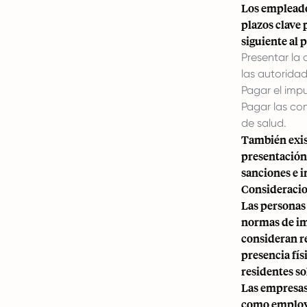
Los empleado
plazos clave 
siguiente al 
Presentar la
las autoridad
Pagar el impu
Pagar las co
de salud.
También exis
presentación
sanciones e i
Consideracion
Las personas 
normas de imp
consideran re
presencia fís
residentes so
Las empresas
como employer