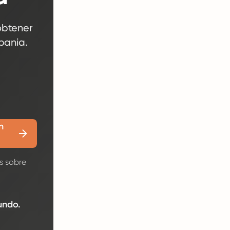
obtener
bania.
n
s sobre
undo.