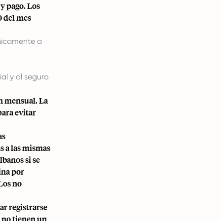
y pago. Los
0 del mes
ónicamente a
al y al seguro
ón mensual. La
ara evitar
as
s a las mismas
lbanos si se
ina por
 Los no
r registrarse
i no tienen un