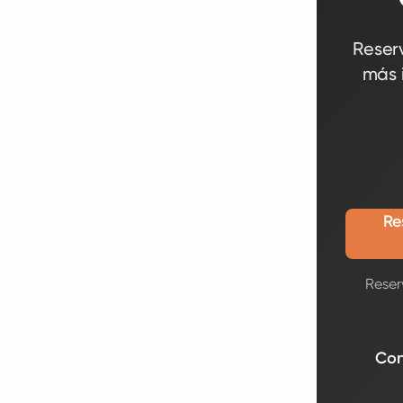
Reser
más 
Re
Reser
Con