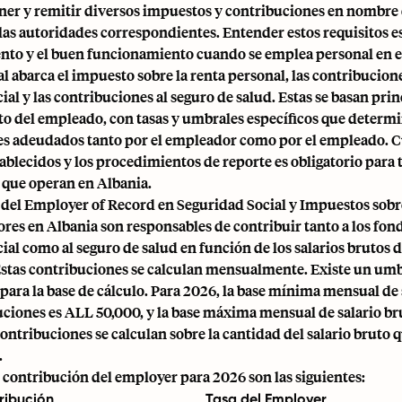
ener y remitir diversos impuestos y contribuciones en nombre 
as autoridades correspondientes. Entender estos requisitos es
nto y el buen funcionamiento cuando se emplea personal en el
al abarca el impuesto sobre la renta personal, las contribucione
ial y las contribuciones al seguro de salud. Estas se basan pr
uto del empleado, con tasas y umbrales específicos que determi
es adeudados tanto por el empleador como por el empleado. 
tablecidos y los procedimientos de reporte es obligatorio para 
que operan en Albania.
 del Employer of Record en Seguridad Social y Impuestos so
res en Albania son responsables de contribuir tanto a los fon
ial como al seguro de salud en función de los salarios brutos d
stas contribuciones se calculan mensualmente. Existe un um
ara la base de cálculo. Para 2026, la base mínima mensual de 
uciones es ALL 50,000, y la base máxima mensual de salario br
contribuciones se calculan sobre la cantidad del salario bruto 
.
e contribución del employer para 2026 son las siguientes:
ribución
Tasa del Employer