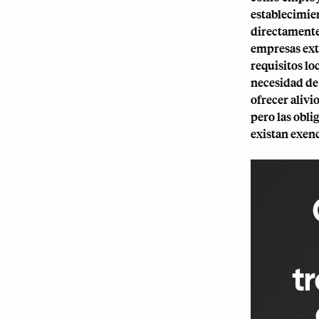
establecimie
directamente.
empresas ext
requisitos lo
necesidad de
ofrecer alivi
pero las obl
existan exen
t