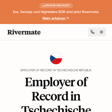
GROSSE NEUIGKEIT
Eos, Serviap und Hightekers EOR sind jetzt Rivermate.
Mehr erfahren
Toggl
Guides
Tschechische Republik
EMPLOYER OF RECORD IN TSCHECHISCHE REPUBLIK
Employer of
Record in
Tschechische