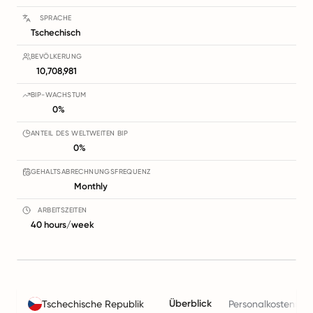
SPRACHE
Tschechisch
BEVÖLKERUNG
10,708,981
BIP-WACHSTUM
0%
ANTEIL DES WELTWEITEN BIP
0%
GEHALTSABRECHNUNGSFREQUENZ
Monthly
ARBEITSZEITEN
40 hours/week
Überblick
Tschechische Republik
Personalkostenrec