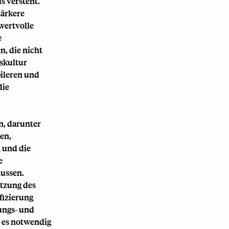
s versteht.
tärkere
 wertvolle
e
, die nicht
skultur
bileren und
die
n, darunter
len,
n und die
e
lussen.
tzung des
fizierung
ungs- und
n es notwendig