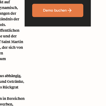
kt auf
dynamisch,
Demo buchen
ungen der
tändnis der
ols.
öffentlichen
he und der
f Saint Martin
, der sich von
en
, um
mus abhängig,
 und Getränke,
as Rückgrat
n in Bereichen
ewerben,