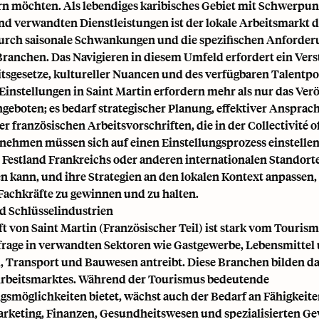
rn möchten. Als lebendiges karibisches Gebiet mit Schwerpun
d verwandten Dienstleistungen ist der lokale Arbeitsmarkt 
durch saisonale Schwankungen und die spezifischen Anforder
Branchen. Das Navigieren in diesem Umfeld erfordert ein Vers
itsgesetze, kultureller Nuancen und des verfügbaren Talentpo
Einstellungen in Saint Martin erfordern mehr als nur das Ver
ngeboten; es bedarf strategischer Planung, effektiver Ansprac
r französischen Arbeitsvorschriften, die in der Collectivité o
rnehmen müssen sich auf einen Einstellungsprozess einstellen
Festland Frankreichs oder anderen internationalen Standort
n kann, und ihre Strategien an den lokalen Kontext anpassen
 Fachkräfte zu gewinnen und zu halten.
 Schlüsselindustrien
t von Saint Martin (Französischer Teil) ist stark vom Touris
frage in verwandten Sektoren wie Gastgewerbe, Lebensmittel
, Transport und Bauwesen antreibt. Diese Branchen bilden d
Arbeitsmarktes. Während der Tourismus bedeutende
gsmöglichkeiten bietet, wächst auch der Bedarf an Fähigkeite
arketing, Finanzen, Gesundheitswesen und spezialisierten G