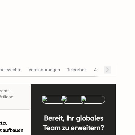
beitsrechte
Vereinbarungen
Telearbeit
Arbeitszeiten
Geh
echts-,
rtliche
Bereit, Ihr globales
etet
Team zu erweitern?
nz aufbauen