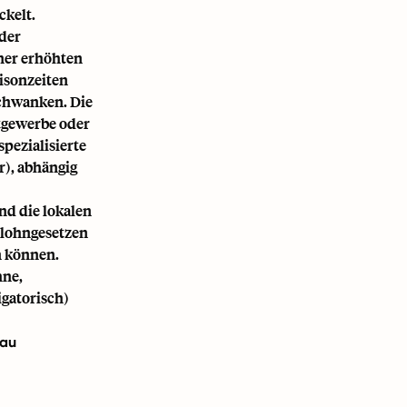
ckelt.
 der
ner erhöhten
isonzeiten
schwanken. Die
stgewerbe oder
pezialisierte
), abhängig
d die lokalen
tlohngesetzen
n können.
hne,
gatorisch)
eau