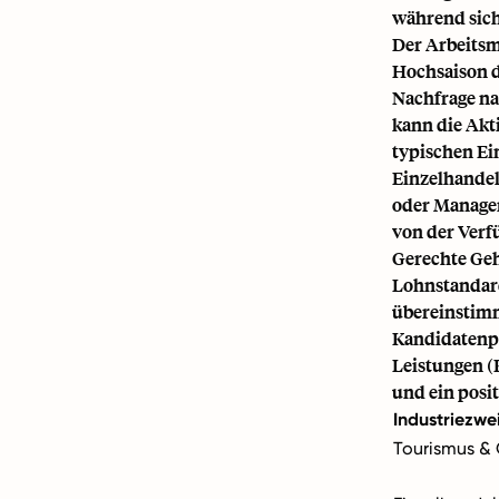
während sich 
Der Arbeitsm
Hochsaison d
Nachfrage na
kann die Akt
typischen Ei
Einzelhandel 
oder Managem
von der Verf
Gerechte Geh
Lohnstandard
übereinstimm
Kandidatenpr
Leistungen (
und ein posi
Industriezwe
Tourismus &