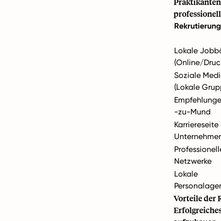
Praktikanten
professionel
Rekrutierung
Lokale Jobb
(Online/Druc
Soziale Med
(Lokale Grup
Empfehlung
-zu-Mund
Karriereseite
Unternehme
Professionell
Netzwerke
Lokale
Personalage
Vorteile der
Erfolgreiche