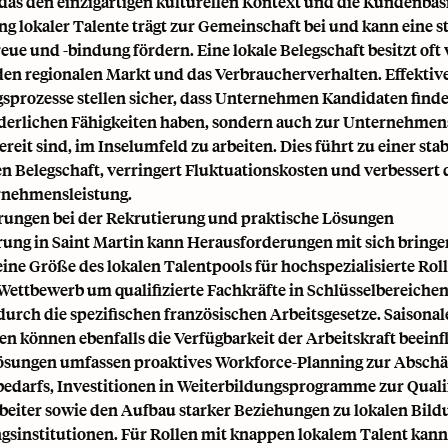
das den einzigartigen kulturellen Kontext und die Kundenbasi
ng lokaler Talente trägt zur Gemeinschaft bei und kann eine s
eue und -bindung fördern. Eine lokale Belegschaft besitzt oft
 den regionalen Markt und das Verbraucherverhalten. Effektiv
sprozesse stellen sicher, dass Unternehmen Kandidaten finden
rderlichen Fähigkeiten haben, sondern auch zur Unternehmen
reit sind, im Inselumfeld zu arbeiten. Dies führt zu einer sta
n Belegschaft, verringert Fluktuationskosten und verbessert 
nehmensleistung.
ungen bei der Rekrutierung und praktische Lösungen
rung in Saint Martin kann Herausforderungen mit sich bringe
leine Größe des lokalen Talentpools für hochspezialisierte Rol
 Wettbewerb um qualifizierte Fachkräfte in Schlüsselbereiche
durch die spezifischen französischen Arbeitsgesetze. Saisonal
 können ebenfalls die Verfügbarkeit der Arbeitskraft beeinf
ösungen umfassen proaktives Workforce-Planning zur Abschä
bedarfs, Investitionen in Weiterbildungsprogramme zur Quali
rbeiter sowie den Aufbau starker Beziehungen zu lokalen Bild
gsinstitutionen. Für Rollen mit knappen lokalem Talent kan