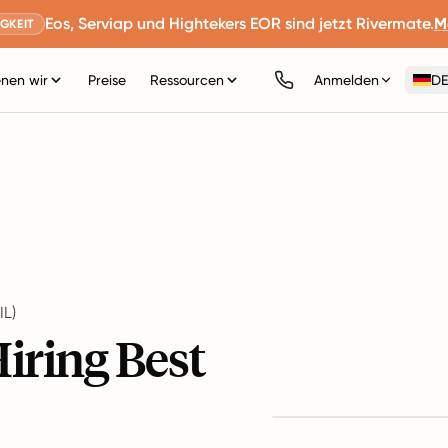
Eos, Serviap und Hightekers EOR sind jetzt Rivermate.
M
GKEIT
nen wir
Preise
Ressourcen
Anmelden
DE
L)
iring Best