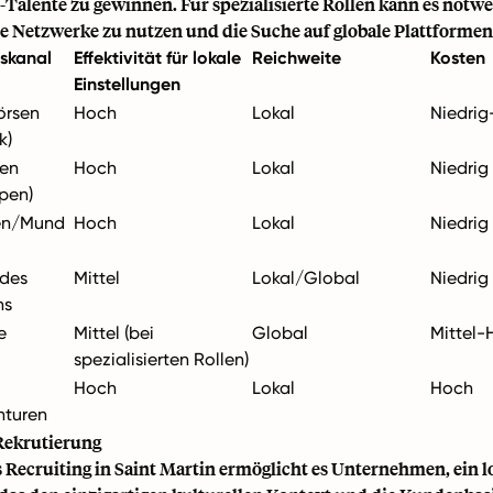
-Talente zu gewinnen. Für spezialisierte Rollen kann es notwe
le Netzwerke zu nutzen und die Suche auf globale Plattforme
skanal
Effektivität für lokale
Reichweite
Kosten
Einstellungen
örsen
Hoch
Lokal
Niedrig
k)
ien
Hoch
Lokal
Niedrig
pen)
en/Mund
Hoch
Lokal
Niedrig
 des
Mittel
Lokal/Global
Niedrig
ns
e
Mittel (bei
Global
Mittel-
spezialisierten Rollen)
Hoch
Lokal
Hoch
nturen
 Rekrutierung
s Recruiting in Saint Martin ermöglicht es Unternehmen, ein 