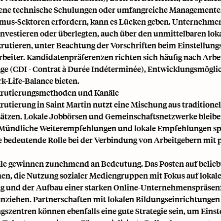
tene technische Schulungen oder umfangreiche Managemente
mus-Sektoren erfordern, kann es Lücken geben. Unternehmen 
nvestieren oder überlegten, auch über den unmittelbaren lok
krutieren, unter Beachtung der Vorschriften beim Einstellung
rbeiter. Kandidatenpräferenzen richten sich häufig nach Arbe
räge (CDI - Contrat à Durée Indéterminée), Entwicklungsmögl
k-Life-Balance bieten.
ekrutierungsmethoden und Kanäle
krutierung in Saint Martin nutzt eine Mischung aus traditione
sätzen. Lokale Jobbörsen und Gemeinschaftsnetzwerke bleibe
 Mündliche Weiterempfehlungen und lokale Empfehlungen sp
ne bedeutende Rolle bei der Verbindung von Arbeitgebern mit 
äle gewinnen zunehmend an Bedeutung. Das Posten auf belieb
en, die Nutzung sozialer Mediengruppen mit Fokus auf lokal
ng und der Aufbau einer starken Online-Unternehmenspräse
nziehen. Partnerschaften mit lokalen Bildungseinrichtungen
szentren können ebenfalls eine gute Strategie sein, um Einst