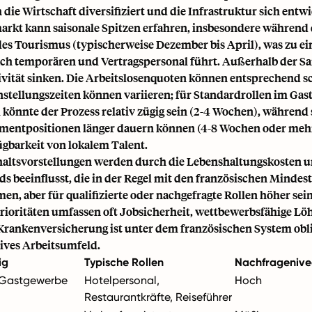
die Wirtschaft diversifiziert und die Infrastruktur sich entwi
arkt kann saisonale Spitzen erfahren, insbesondere während
es Tourismus (typischerweise Dezember bis April), was zu ei
ch temporären und Vertragspersonal führt. Außerhalb der Sa
ivität sinken. Die Arbeitslosenquoten können entsprechend 
nstellungszeiten können variieren; für Standardrollen im Ga
könnte der Prozess relativ zügig sein (2-4 Wochen), während s
entpositionen länger dauern können (4-8 Wochen oder mehr
ügbarkeit von lokalem Talent.
altsvorstellungen werden durch die Lebenshaltungskosten un
s beeinflusst, die in der Regel mit den französischen Mindes
en, aber für qualifizierte oder nachgefragte Rollen höher sei
ioritäten umfassen oft Jobsicherheit, wettbewerbsfähige Lö
Krankenversicherung ist unter dem französischen System obli
tives Arbeitsumfeld.
ig
Typische Rollen
Nachfrageniv
 Gastgewerbe
Hotelpersonal,
Hoch
Restaurantkräfte, Reiseführer