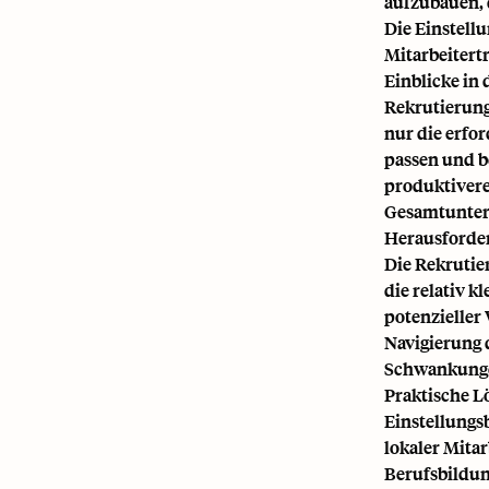
aufzubauen, 
Die Einstellu
Mitarbeitertr
Einblicke in
Rekrutierung
nur die erfo
passen und be
produktivere
Gesamtunter
Herausforder
Die Rekrutie
die relativ k
potenzieller
Navigierung 
Schwankungen
Praktische L
Einstellungs
lokaler Mita
Berufsbildun