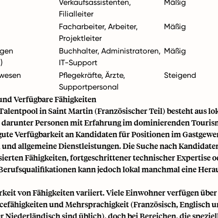
Verkaufsassistenten,
Mäßig
Filialleiter
Facharbeiter, Arbeiter,
Mäßig
Projektleiter
ngen
Buchhalter, Administratoren,
Mäßig
)
IT-Support
wesen
Pflegekräfte, Ärzte,
Steigend
Supportpersonal
und Verfügbare Fähigkeiten
alentpool in Saint Martin (Französischer Teil) besteht aus lo
darunter Personen mit Erfahrung im dominierenden Tourism
 gute Verfügbarkeit an Kandidaten für Positionen im Gastgewe
 und allgemeine Dienstleistungen. Die Suche nach Kandidate
ierten Fähigkeiten, fortgeschrittener technischer Expertise o
erufsqualifikationen kann jedoch lokal manchmal eine Her
rkeit von Fähigkeiten variiert. Viele Einwohner verfügen über
efähigkeiten und Mehrsprachigkeit (Französisch, Englisch
 Niederländisch sind üblich), doch bei Bereichen, die speziell