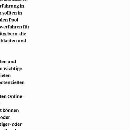
rfahrung in
sollten in
alen Pool
sverfahren für
itgebern, die
ichkeiten und
llen und
n wichtige
ielen
potenziellen
ten Online-
e
nz können
 oder
eiger- oder