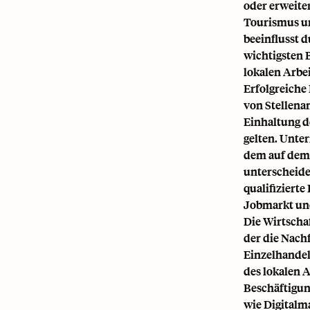
oder erweite
Tourismus un
beeinflusst 
wichtigsten 
lokalen Arbe
Erfolgreiche 
von Stellena
Einhaltung de
gelten. Unte
dem auf dem 
unterscheide
qualifizierte
Jobmarkt und
Die Wirtschaf
der die Nach
Einzelhandel
des lokalen 
Beschäftigun
wie Digitalm