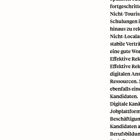
fortgeschrit
Nicht-Touris
Schulungen i
hinaus zu re
Nicht-Locala
stabile Vert
eine gute Wor
Effektive R
Effektive Re
digitalen An
Ressourcen.
ebenfalls ei
Kandidaten.
Digitale Kan
Jobplattform
Beschäftigu
Kandidaten a
Berufsbildung