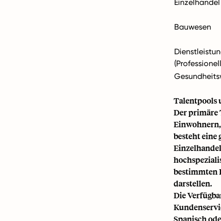
Einzelhandel
Bauwesen
Dienstleistu
(Professionell
Gesundheits
Talentpools 
Der primäre T
Einwohnern, 
besteht eine
Einzelhandel
hochspezialis
bestimmten B
darstellen.
Die Verfügba
Kundenservic
Spanisch oder