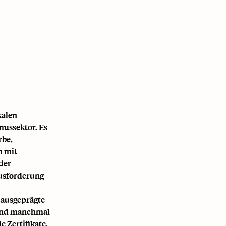
kalen
ussektor. Es
rbe,
n mit
der
ausforderung
 ausgeprägte
 und manchmal
e Zertifikate,