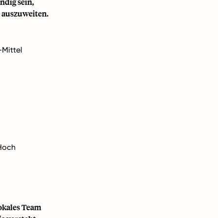
ndig sein,
n auszuweiten.
-Mittel
Hoch
lokales Team