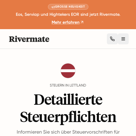
GROSSE NEUIGKEIT
Eos, Serviap und Hightekers EOR sind jetzt Rivermate.
Mehr erfahren
Toggl
Guides
Lettland
Taxes
STEUERN IN LETTLAND
Detaillierte
Steuerpflichten
Informieren Sie sich über Steuervorschriften für