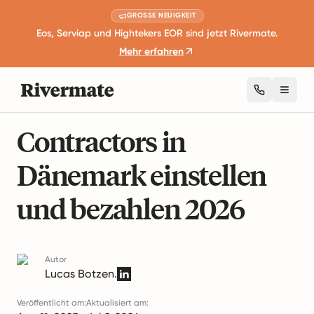
GROSSE NEUIGKEIT
Eos, Serviap und Hightekers EOR sind jetzt Rivermate.
Mehr erfahren
Toggl
11 Minuten Lesezeit
Geschäftserweiterung und Wachstum
Contractors in
Dänemark einstellen
und bezahlen 2026
Autor
Lucas Botzen.
Veröffentlicht am:
Aktualisiert am: