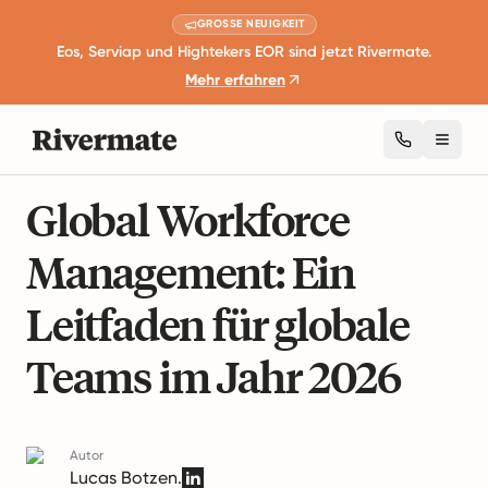
GROSSE NEUIGKEIT
Eos, Serviap und Hightekers EOR sind jetzt Rivermate.
Mehr erfahren
Toggl
11 Minuten Lesezeit
Globales Workforce Management
Global Workforce
Management: Ein
Leitfaden für globale
Teams im Jahr 2026
Autor
Lucas Botzen.