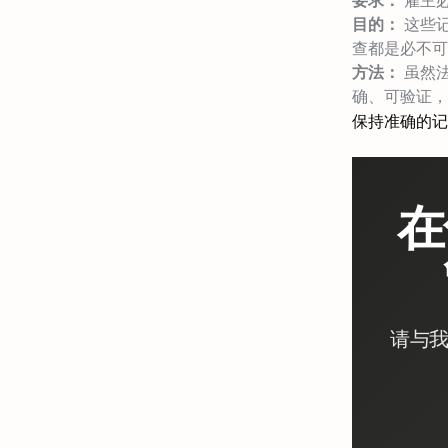
要求：
雇主
目的：
这些
查都是必不可
方法：
虽然
确、可验证，
保持准确的记
在
请与我