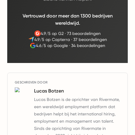
Vertrouwd door meer dan 1300 bedrijven
wereldwijd.
4.9/5 op G2
·
73 beoordelingen
4.9/5 op Capterra
·
37 beoordelingen
4.6/5 op Google
·
34 beoordelingen
GESCHREVEN DOOR
Lucas Botzen
Lucas Botzen is de oprichter van Rivermate,
een wereldwijd employment platform dat
bedrijven helpt bij het international hiring,
employment en management van talent.
Sinds de oprichting van Rivermate in