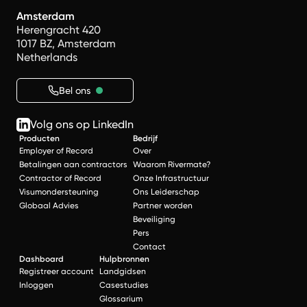
Amsterdam
Herengracht 420
1017 BZ, Amsterdam
Netherlands
Bel ons
Volg ons op LinkedIn
Producten
Bedrijf
Employer of Record
Over
Betalingen aan contractors
Waarom Rivermate?
Contractor of Record
Onze Infrastructuur
Visumondersteuning
Ons Leiderschap
Globaal Advies
Partner worden
Beveiliging
Pers
Contact
Dashboard
Hulpbronnen
Registreer account
Landgidsen
Inloggen
Casestudies
Glossarium