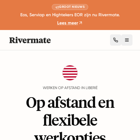
GROOT NIEUWS
Eos, Serviap en Hightekers EOR zijn nu Rivermate.
Lees meer
Toggl
Guides
Liberië
Remote Work
WERKEN OP AFSTAND IN LIBERIË
Op afstand en
flexibele
werkopties