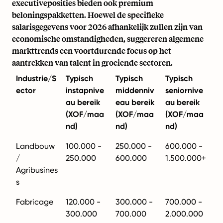
executiveposities bieden ook premium
beloningspakketten. Hoewel de specifieke
salarisgegevens voor 2026 afhankelijk zullen zijn van
economische omstandigheden, suggereren algemene
markttrends een voortdurende focus op het
aantrekken van talent in groeiende sectoren.
Industrie/S
Typisch
Typisch
Typisch
ector
instapnive
middenniv
seniornive
au bereik
eau bereik
au bereik
(XOF/maa
(XOF/maa
(XOF/maa
nd)
nd)
nd)
Landbouw
100.000 -
250.000 -
600.000 -
/
250.000
600.000
1.500.000+
Agribusines
s
Fabricage
120.000 -
300.000 -
700.000 -
300.000
700.000
2.000.000