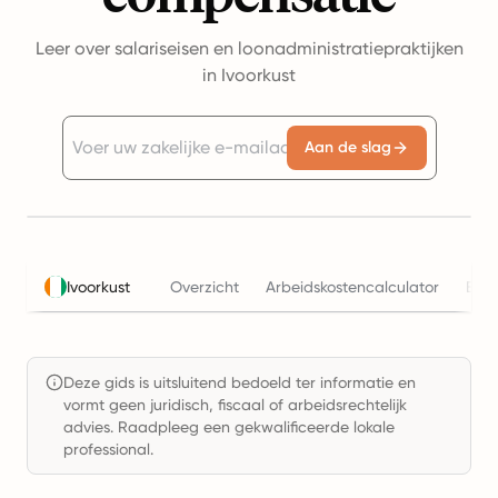
Leer over salariseisen en loonadministratiepraktijken
in Ivoorkust
Aan de slag
Ivoorkust
Overzicht
Arbeidskostencalculator
Bela
Deze gids is uitsluitend bedoeld ter informatie en
vormt geen juridisch, fiscaal of arbeidsrechtelijk
advies. Raadpleeg een gekwalificeerde lokale
professional.