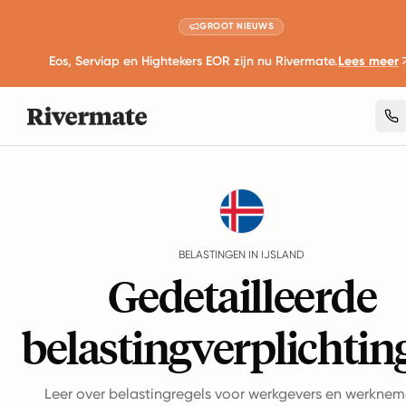
GROOT NIEUWS
Eos, Serviap en Hightekers EOR zijn nu Rivermate.
Lees meer
Guides
IJsland
Taxes
BELASTINGEN IN IJSLAND
Gedetailleerde
belastingverplichtin
Leer over belastingregels voor werkgevers en werkneme