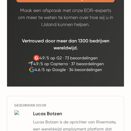
Maak een afspraak met onze EOR-experts
om meer te weten te komen over hoe wij u in
IJsland kunnen helpen.
Vertrouwd door meer dan 1300 bedrijven
wereldwijd.
4.9/5 op G2
·
73 beoordelingen
4.9/5 op Capterra
·
37 beoordelingen
4.6/5 op Google
·
34 beoordelingen
GESCHREVEN DOOR
Lucas Botzen
Lucas Botzen is de oprichter van Rivermate,
een wereldwijd employment platform dat