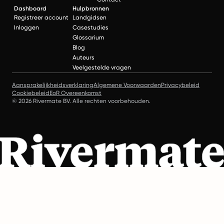
Dashboard
Hulpbronnen
Registreer account
Landgidsen
Inloggen
Casestudies
Glossarium
Blog
Auteurs
Veelgestelde vragen
Aansprakelijkheidsverklaring
Algemene Voorwaarden
Privacybeleid
Cookiebeleid
EoR Overeenkomst
© 2026 Rivermate BV. Alle rechten voorbehouden.