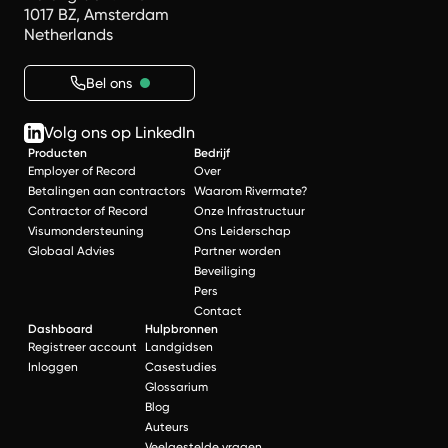
1017 BZ, Amsterdam
Netherlands
Bel ons
Volg ons op LinkedIn
Producten
Bedrijf
Employer of Record
Over
Betalingen aan contractors
Waarom Rivermate?
Contractor of Record
Onze Infrastructuur
Visumondersteuning
Ons Leiderschap
Globaal Advies
Partner worden
Beveiliging
Pers
Contact
Dashboard
Hulpbronnen
Registreer account
Landgidsen
Inloggen
Casestudies
Glossarium
Blog
Auteurs
Veelgestelde vragen