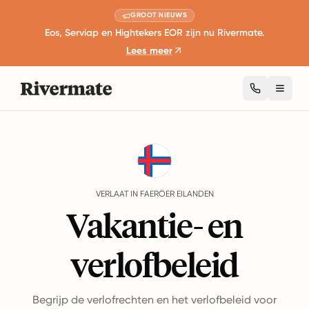
GROOT NIEUWS
Eos, Serviap en Hightekers EOR zijn nu Rivermate.
Lees meer
Toggl
Guides
Faeröer Eilanden
Leave
VERLAAT IN FAERÖER EILANDEN
Vakantie- en
verlofbeleid
Begrijp de verlofrechten en het verlofbeleid voor