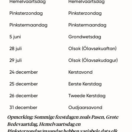
Hemelvaartsdag
Hemelvaartsdag
Pinksterzondag
Pinksterzondag
Pinkstermaandag
Pinkstermaandag
5 juni
Grondwetsdag
28 juli
Olsok (Ólavsøkuaftan)
29 juli
Olsok (Ólavsøkudagur)
24 december
Kerstavond
25 december
Eerste Kerstdag
26 december
Tweede Kerstdag
31 december
Oudjaarsavond
Opmerking: Sommige feestdagen zoals Pasen, Grote
Bedevaartdag, Hemelvaartsdag en
Pinksterzondag/maandag hebben variabele data elk