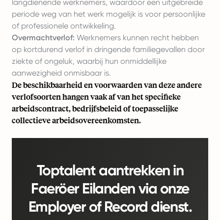
langdienende werknemers, waardoor een uitgebreide
periode weg van het werk mogelijk is voor persoonlijke
of professionele ontwikkeling.
Overmachtverlof:
Werknemers kunnen recht hebben
op kortdurend verlof in dringende familiegevallen door
ziekte of ongeluk, waarbij hun onmiddellijke
aanwezigheid onmisbaar is.
De beschikbaarheid en voorwaarden van deze andere
verlofsoorten hangen vaak af van het specifieke
arbeidscontract, bedrijfsbeleid of toepasselijke
collectieve arbeidsovereenkomsten.
Toptalent aantrekken in
Faeröer Eilanden via onze
Employer of Record dienst.