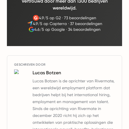
Vertrouwd door meer dan 1300 bedrijven
wereldwijd.
4.9/5 op G2
·
73 beoordelingen
4.9/5 op Capterra
·
37 beoordelingen
4.6/5 op Google
·
34 beoordelingen
GESCHREVEN DOOR
Lucas Botzen
Lucas Botzen is de oprichter van Rivermate,
een wereldwijd employment platform dat
bedrijven helpt bij het international hiring,
employment en management van talent.
Sinds de oprichting van Rivermate in
december 2020 richt hij zich op het
ontwikkelen van praktische oplossingen die