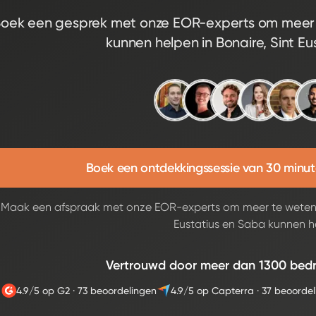
oek een gesprek met onze EOR-experts om meer t
kunnen helpen in Bonaire, Sint E
Boek een ontdekkingssessie van 30 minu
Maak een afspraak met onze EOR-experts om meer te weten te
Eustatius en Saba kunnen h
Vertrouwd door meer dan 1300 bedri
4.9/5 op G2
·
73 beoordelingen
4.9/5 op Capterra
·
37 beoorde