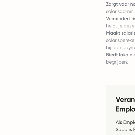
Zorgt voor na
salarisadmini
Vermindert ri
helpt je deze
Maakt salari
salarisberek
bij aan payrol
Biedt lokale 
begrijpen.
Veran
Emplo
Als Empl
Saba is 