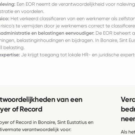
leving:
Een EOR neemt de verantwoordelijkheid voor naleving 
stratie en voordelen.
sico:
Het verkeerd classificeren van een werknemer als zelfsta
 risico's te vermijden door je werknemers correct te classificere
sadministratie en belastingen eenvoudiger:
De EOR beheert all
eningen, belastinginhoudingen en bijdragen. In Bonaire, Sint 
l belasting.
expertise:
Je krijgt toegang tot lokale HR- en juridische exper
twoordelijkheden van een
Vera
yer of Record
bedr
nee
oyer of Record in Bonaire, Sint Eustatius en
Rivermate verantwoordelijk voor:
Als he