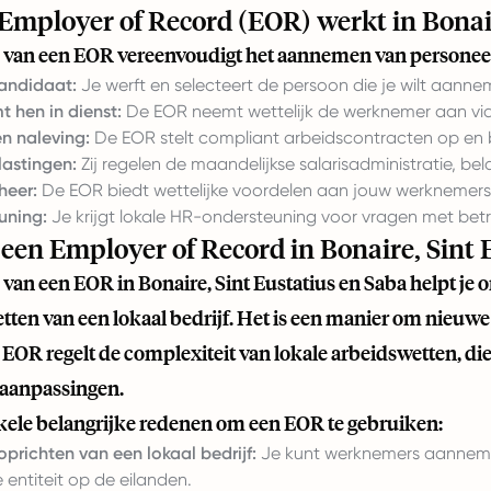
Employer of Record (EOR) werkt in Bonair
 van een EOR vereenvoudigt het aannemen van personeel i
kandidaat:
Je werft en selecteert de persoon die je wilt aanne
 hen in dienst:
De EOR neemt wettelijk de werknemer aan via h
n naleving:
De EOR stelt compliant arbeidscontracten op en 
lastingen:
Zij regelen de maandelijkse salarisadministratie, be
heer:
De EOR biedt wettelijke voordelen aan jouw werknemers
uning:
Je krijgt lokale HR-ondersteuning voor vragen met betr
en Employer of Record in Bonaire, Sint 
van een EOR in Bonaire, Sint Eustatius en Saba helpt je o
tten van een lokaal bedrijf. Het is een manier om nieuwe m
EOR regelt de complexiteit van lokale arbeidswetten, di
e aanpassingen.
nkele belangrijke redenen om een EOR te gebruiken:
oprichten van een lokaal bedrijf:
Je kunt werknemers aannemen
e entiteit op de eilanden.