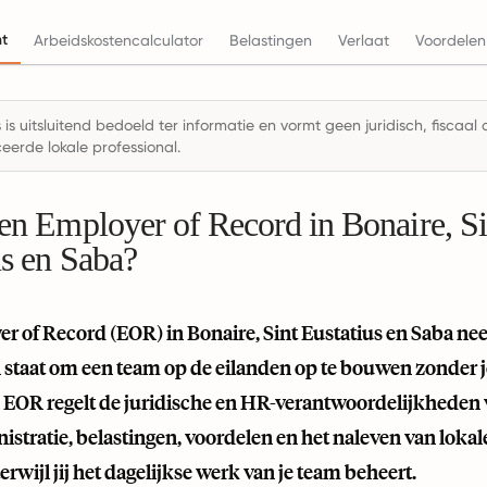
ht
Arbeidskostencalculator
Belastingen
Verlaat
Voordelen
 is uitsluitend bedoeld ter informatie en vormt geen juridisch, fiscaal
ceerde lokale professional.
een Employer of Record in Bonaire, Si
us en Saba?
r of Record (EOR) in Bonaire, Sint Eustatius en Saba n
 in staat om een team op de eilanden op te bouwen zonder je 
de EOR regelt de juridische en HR-verantwoordelijkheden
istratie, belastingen, voordelen en het naleven van lokale
erwijl jij het dagelijkse werk van je team beheert.