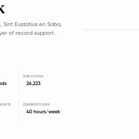
k
, Sint Eustatius en Saba,
yer of record support.
BEVOLKING
nds
26,223
QUENTIE
ARBEIDSTIJDEN
40 hours/week