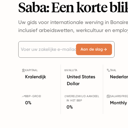
Saba: Een korte bli
Uw gids voor internationale werving in Bonaire
inclusief arbeidswetten, werkcultuur en emplo
Aan de slag
KAPITAAL
VALUTA
TAAL
Kralendijk
United States
Nederla
Dollar
BBP-GROEI
WERELDWIJD AANDEEL
SALARISFRE
IN HET BBP
0%
Monthly
0%