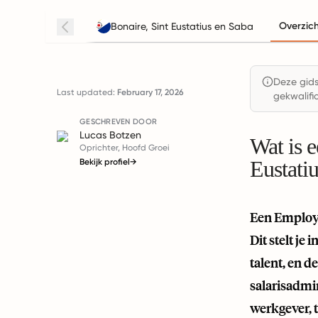
Overzic
Bonaire, Sint Eustatius en Saba
Deze gids
Last updated:
February 17, 2026
gekwalifi
GESCHREVEN DOOR
Lucas Botzen
Wat is 
Oprichter, Hoofd Groei
Eustati
Bekijk profiel
→
Een Employe
Dit stelt je
talent, en 
salarisadmin
werkgever, t