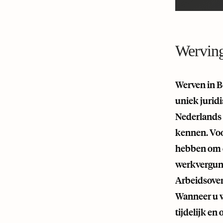
Werving
Werven in B
uniek jurid
Nederlands 
kennen. Voo
hebben om o
werkvergun
Arbeidsove
Wanneer u 
tijdelijk en