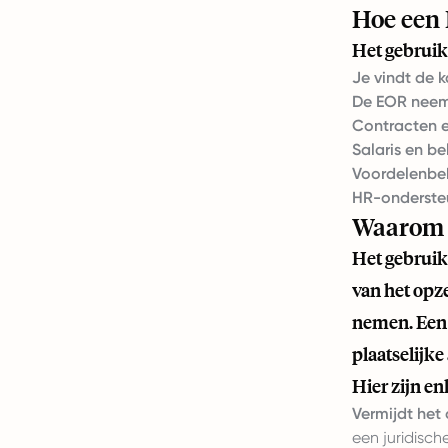
Hoe een 
Het gebruik
Je vindt de 
De EOR neemt
Contracten e
Salaris en be
Voordelenbe
HR-onderste
Waarom e
Het gebruik 
van het opze
nemen. Een 
plaatselijk
Hier zijn e
Vermijdt het 
een juridisch