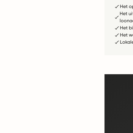
Het o
Het u
loona
Het b
Het w
Lokal