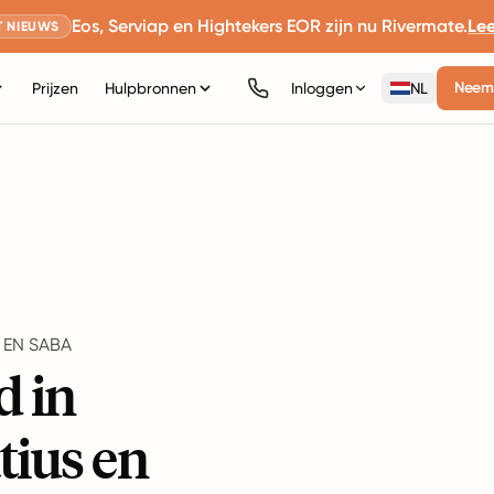
Eos, Serviap en Hightekers EOR zijn nu Rivermate.
Le
 NIEUWS
Neem 
Prijzen
Hulpbronnen
Inloggen
NL
 EN SABA
d in
tius en