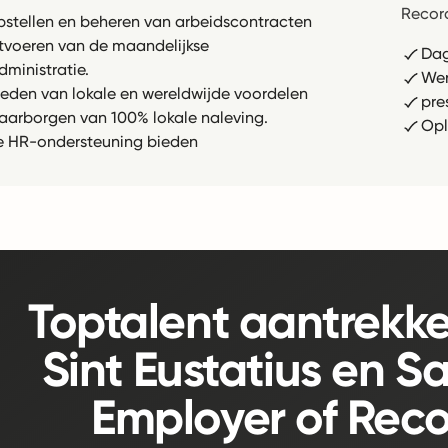
Record
pstellen en beheren van arbeidscontracten
itvoeren van de maandelijkse
Dag
dministratie.
Wer
ieden van lokale en wereldwijde voordelen
pre
aarborgen van 100% lokale naleving.
Opl
e HR-ondersteuning bieden
Toptalent aantrekke
Sint Eustatius en S
Employer of Reco