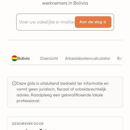
werknemers in Bolivia
Aan de slag
Bolivia
Overzicht
Arbeidskostencalculator
Belast
Deze gids is uitsluitend bedoeld ter informatie en
vormt geen juridisch, fiscaal of arbeidsrechtelijk
advies. Raadpleeg een gekwalificeerde lokale
professional.
GESCHREVEN DOOR