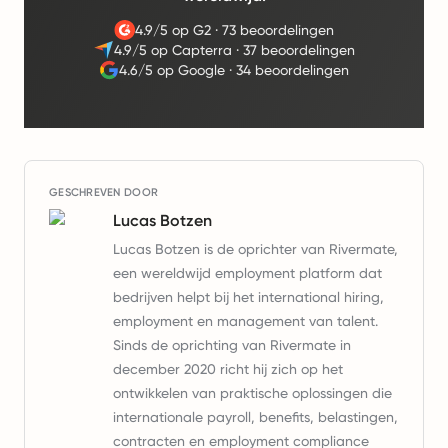
4.9/5 op G2
·
73 beoordelingen
4.9/5 op Capterra
·
37 beoordelingen
4.6/5 op Google
·
34 beoordelingen
GESCHREVEN DOOR
Lucas Botzen
Lucas Botzen is de oprichter van Rivermate,
een wereldwijd employment platform dat
bedrijven helpt bij het international hiring,
employment en management van talent.
Sinds de oprichting van Rivermate in
december 2020 richt hij zich op het
ontwikkelen van praktische oplossingen die
internationale payroll, benefits, belastingen,
contracten en employment compliance