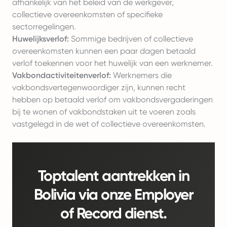
afhankelijk van het beleid van de werkgever,
collectieve overeenkomsten of specifieke
sectorregelingen.
Huwelijksverlof:
Sommige bedrijven of collectieve
overeenkomsten kunnen een paar dagen betaald
verlof toekennen voor het huwelijk van een werknemer.
Vakbondactiviteitenverlof:
Werknemers die
vakbondsvertegenwoordiger zijn, kunnen recht
hebben op betaald verlof om vakbondsvergaderingen
bij te wonen of vakbondstaken uit te voeren zoals
vastgelegd in de wet of collectieve overeenkomsten.
Toptalent aantrekken in
Bolivia via onze Employer
of Record dienst.