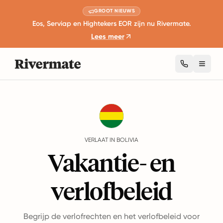
GROOT NIEUWS
Eos, Serviap en Hightekers EOR zijn nu Rivermate.
Lees meer
Toggl
Guides
Bolivia
Leave
VERLAAT IN BOLIVIA
Vakantie- en
verlofbeleid
Begrijp de verlofrechten en het verlofbeleid voor