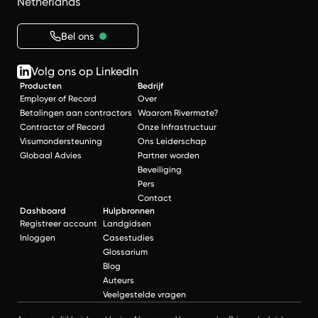
Netherlands
Bel ons
Volg ons op LinkedIn
Producten
Bedrijf
Employer of Record
Over
Betalingen aan contractors
Waarom Rivermate?
Contractor of Record
Onze Infrastructuur
Visumondersteuning
Ons Leiderschap
Globaal Advies
Partner worden
Beveiliging
Pers
Contact
Dashboard
Hulpbronnen
Registreer account
Landgidsen
Inloggen
Casestudies
Glossarium
Blog
Auteurs
Veelgestelde vragen