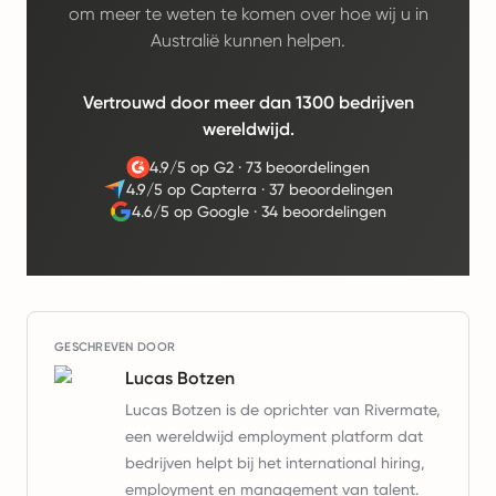
om meer te weten te komen over hoe wij u in
Australië kunnen helpen.
Vertrouwd door meer dan 1300 bedrijven
wereldwijd.
4.9/5 op G2
·
73 beoordelingen
4.9/5 op Capterra
·
37 beoordelingen
4.6/5 op Google
·
34 beoordelingen
GESCHREVEN DOOR
Lucas Botzen
Lucas Botzen is de oprichter van Rivermate,
een wereldwijd employment platform dat
bedrijven helpt bij het international hiring,
employment en management van talent.