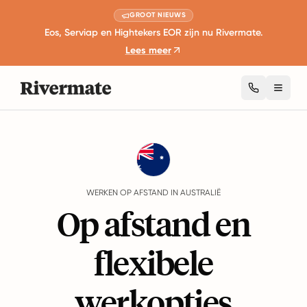
GROOT NIEUWS
Eos, Serviap en Hightekers EOR zijn nu Rivermate.
Lees meer
Toggl
Guides
Australië
Remote Work
WERKEN OP AFSTAND IN AUSTRALIË
Op afstand en
flexibele
werkopties