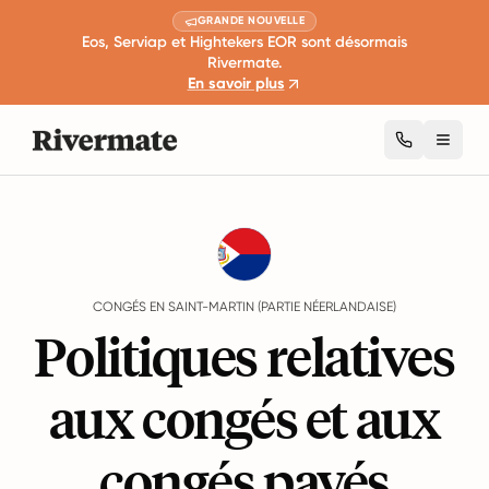
GRANDE NOUVELLE
Eos, Serviap et Hightekers EOR sont désormais
Rivermate.
En savoir plus
Toggl
Guides
Saint-Martin (Partie néerlandaise)
Leave
CONGÉS EN SAINT-MARTIN (PARTIE NÉERLANDAISE)
Politiques relatives
aux congés et aux
congés payés